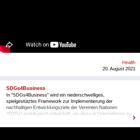
Concern). Sie können auch in Spielzeug, Textilien, Schuhen
und anderen Alltagsprodukten enthalten sein.
Konsument*innen haben das Recht, darüber Auskunft zu
bekommen. Hersteller und Händler müssen sie informieren,
wenn ein SVHCs in einem Produkt in einer Konzentration von
mehr als 0,1 % enthalten ist. Diese Auskunft muss spätestens
nach 45 Tagen erfolgen. Gemeinsam mit 18 Partnern aus 13
europäischen Ländern entwickelten der Verein für
Konsumenteninformation VKI und Global 2000 die
Smartphone-App „Scan4Chem“, die es Konsument*innen
Health
erleichtert, solche Anfragen zu stellen. Mittel- bis langfristig ist
20. August 2021
ein weiteres Ziel,...
SDGs4Business
In “SDGs4Business” wird ein niederschwelliges,
spielgestütztes Framework zur Implementierung der
nachhaltigen Entwicklungsziele der Vereinten Nationen
(SDGs) prototypisch entwickelt, um diese in Unternehmen zu
den Mitarbeiter*innen zu bringen. Ausgehend von einem
kurzweiligen Mobile Game, welches einen Einblick in eine
idealtypische Version eines Unternehmens bietet, das bereits
wesentliche Schritte in Richtung Nachhaltigkeit gesetzt hat,