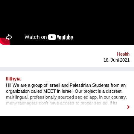
werden spezifische Umsetzungsstrategien samt
Impactabschätzung unter geringem bis überschaubarem
Ressourcenaufwand abgeleitet und in einer interaktiven Matrix
im Kontext der SDGs dargestellt.
Health
18. Juni 2021
Ilithyia
Hi! We are a group of Israeli and Palestinian Students from an
organization called MEET in Israel. Our project is a discreet,
multilingual, professionally sourced sex ed app. In our country,
many teenagers don't have access to proper sex ed, if its
because of the cultural and religious barriers, or simply
because it isn't taught properly at schools. While anyone can
go on the internet and look up some questions, not all the
answers will be correct, and some may even be harmful. Our
App will tackle the informational problem by using