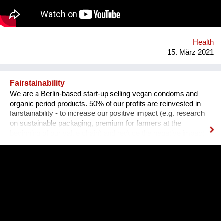
https://www.facebook.com/CHARLEorganic Instagram:
https://www.instagram.com/charle_premium_haberdashery/
Health
15. März 2021
Fairstainability
We are a Berlin-based start-up selling vegan condoms and
organic period products. 50% of our profits are reinvested in
fairstainability - to increase our positive impact (e.g. research
on sustainable packaging, premium for farmers at the
beginning of our value chain) and reduce the negative impact
we have with our operations (e.g. CO2 footprint, plastic
pollution). One major field of action is in our value chains.
Natural rubber (the material our condoms are made of) is
grown on over 14 million hectars world wide, mainly in
monocultures, often of deforested land under sometimes
precarious working conditions. We have set up a regenerative
rubber initiative in which we are working together with farmers
in Southern Thailand, sourcing rubber grown in agroforestry