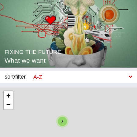
FIXING THE FUTURE
What we want
sort/filter
A-Z
New
+
−
Category
Education
3
Corona