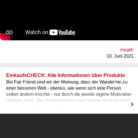
professionals as our sources, will be multilingual so that
anyone no matter their language may understand it, and
discreet - so that no one will be outed or put in danger. To top it
all off, we plan to include gamification and "modern" ways of
conveying the information (videos, games, memes, jokes) in
addition to the more traditional paragraphs and articles. There
may be many apps and books on Sexual Education, but very
few are By Teenagers For Teenagers...
Health
10. Juni 2021
EinkaufsCHECK: Alle Informationen über Produkte
Bei Fair Friend sind wir der Meinung, dass der Wandel hin zu
einer besseren Welt - ebenso, wie wenn sich eine Person
selber ändern möchte - nur durch die jeweils eigene Motivation
gelingen kann. Der Schlüssel dazu sind unserer Ansicht nach
Informationen. Bildung hilft Menschen mehr Dinge zu
verstehen und besser zu leben. Informationen führen zu dem
gleichen Ergebnis. Je mehr ein Mensch weiß, desto besser
kann er seine Entscheidungen treffen. Viele Menschen
möchten bereits gesünder und umweltbewusster leben.
Diesen Menschen fehlt jedoch oft die Möglichkeit, alle für ein