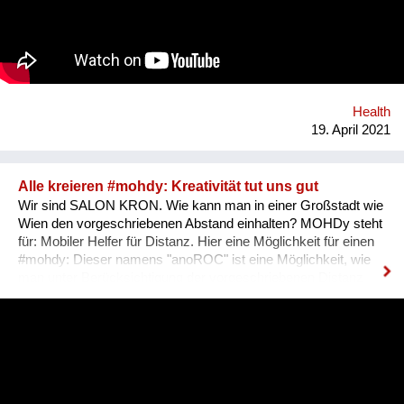
immer gemeinsam mit ihnen umgesetzt oder nach ihren
Bedürfnissen entwickelt. Dabei arbeiten wir von PROGES mit
dem innovativen Social-Prescribing-Ansatz der in diesem
österreichischen Modellprojekt durch systemisches und
individuelles "Link-Working" zwischen Primärversorgung,
Gesundheitsförderungs- und Präventionsangeboten und
Health
sozialen Bedürfnissen der Menschen in der Re...
19. April 2021
Alle kreieren #mohdy: Kreativität tut uns gut
Wir sind SALON KRON. Wie kann man in einer Großstadt wie
Wien den vorgeschriebenen Abstand einhalten? MOHDy steht
für: Mobiler Helfer für Distanz. Hier eine Möglichkeit für einen
#mohdy​: Dieser namens "anoROC"​​ ist eine Möglichkeit, wie
man unter Berücksichtigung der vorgeschriebenen Distanz
sogar "disTANZEN" kann. Wie sieht Dein persönlicher #mohdy​
aus? Lasst uns eine Ideensammlung von MOHDys machen -
kann auch gut im Werksunterricht für Schüler kreiert werden.
Die Sammlung von Ideen soll zuerst online und dann wenn
erlaubt auch als Fest der Freude à la "BRING YOUR MOHDy"
realisiert werden - IMMER unter Einhaltung der gesetzlichen