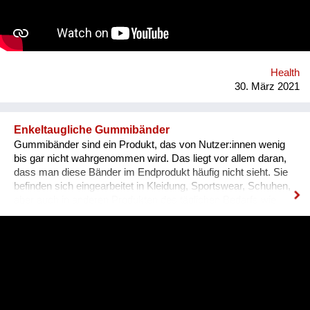
Bestimmungen! Der Reinerlös geht an soziale Vereine. Damit
möchten wir unsere menschlichen Fähigkeiten wie Kreativität
und Humor feiern und auf das Thema psychische Gesundheit
während der Covid-Krise aufmerksam machen!
Health
30. März 2021
Enkeltaugliche Gummibänder
Gummibänder sind ein Produkt, das von Nutzer:innen wenig
bis gar nicht wahrgenommen wird. Das liegt vor allem daran,
dass man diese Bänder im Endprodukt häufig nicht sieht. Sie
befinden sich eingearbeitet in Kleidung, Sportswear, Schuhen,
aber auch in anderen Produkten des täglichen Bedarfs wie
zum Beispiel Haarschmuck, Spielzeug oder Notizbüchern.
Wusstest du, dass selbst bei biozertifizierter Kleidung,
Kurzwaren wie zum Beispiel Gummibänder nicht zwingend
nachhaltig sein müssen? Wir sind im Jahr 2012 angetreten,
um diesen Zustand zu ändern und bieten eine kreislauffähige
Alternative zu synthetischen Gummibändern. eco * fair * lovely
Webseite: https://premium-haberdashery.de Facebook: