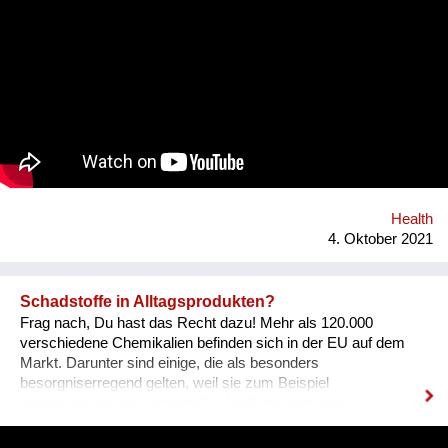
dabei eine leistbare und ansprechende Hilfestellung darstellen
und durch ein Wiener Startup entwickelt. DAM IT ist eine
Kombination aus Gesundheits-App und Computerspiel und
wirkt durch den Aufbau von Tagesstrukturen auf verspielte
Weise präventiv gegen psychische Probleme. Was uns
hervorhebt ist die Verbindung von digitaler und analoger Welt.
Ein digitaler Biber nimmt die User an der Hand, führt sie mit
einfachen Aufgaben zurück zu einem ausgewogenen
Lebensstil.
Health
4. Oktober 2021
Schadstoffe in Alltagsprodukten?
Frag nach, Du hast das Recht dazu! Mehr als 120.000
verschiedene Chemikalien befinden sich in der EU auf dem
Markt. Darunter sind einige, die als besonders
besorgniserregend gelten, weil sie zum Beispiel
krebserzeugende, hormonell schädliche oder stark
umweltgefährdende Eigenschaften besitzen. Abgekürzt
werden sie als SVHCs bezeichnet (Substances of Very High