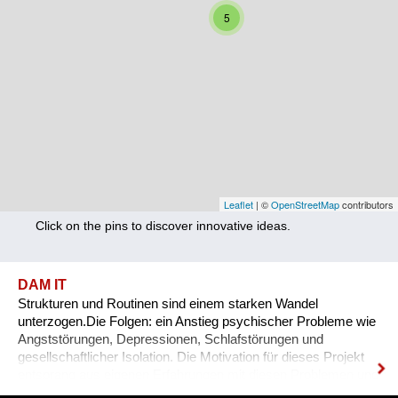
Nutrition
5
Health
Climate Innovation
Culture
Social
Technology
Leaflet
| ©
OpenStreetMap
contributors
Click on the pins to discover innovative ideas.
Economics
Other
DAM IT
Strukturen und Routinen sind einem starken Wandel
+ Entries in English only
unterzogen.Die Folgen: ein Anstieg psychischer Probleme wie
Angststörungen, Depressionen, Schlafstörungen und
gesellschaftlicher Isolation. Die Motivation für dieses Projekt
entsprang aus eigenen Erfahrungen mit diesen Problemen und
den unzureichenden angebotenen Lösungen.DAM IT wird