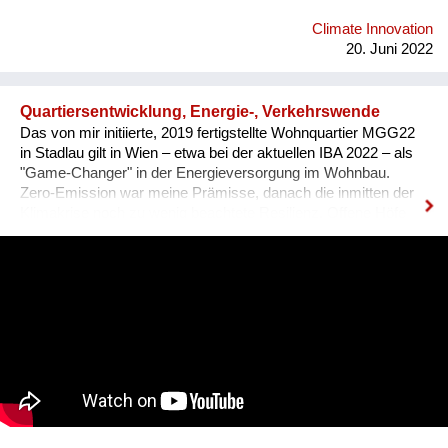
Climate Innovation
20. Juni 2022
Quartiersentwicklung, Energie-, Verkehrswende
Das von mir initiierte, 2019 fertigstellte Wohnquartier MGG22
in Stadlau gilt in Wien – etwa bei der aktuellen IBA 2022 – als
"Game-Changer" in der Energieversorgung im Wohnbau.
Zero-Emission war meine Prämisse, danach die inmitten der
Klimakrise noch zu wenig beachtete Resilienz. Offene Höfe
sowie die Freiraumgestaltung und -nutzung („Essbare Stadt“
im Wohnquartier, der Gemeinschaftsgarten und das
Pilotprojekt ein nachbarschaftlicher „Permakultur-Wald-Garten
Stadlau“) bilden einen attraktiven Lebensmittelpunkt von hoher
Aufenthaltsqualität. Die Klimakrise ist eine soziale Krise. Die
sparsame wie physiologisch äußerst angenehme und
wirkungsvolle Kühlung über die bauteilaktivierten Decken hilft
auch, Mobilität zu vermeiden. Mein Konzept einer
Radschnellstrecke Ost trägt zu Wiens Mobilitätswende bei,
meine Ausstellungen zu „Lobau bleibt“ und „Stadtstraße“ zur
Debatte bzw. Notwendigkeit eines grundsätzlichen