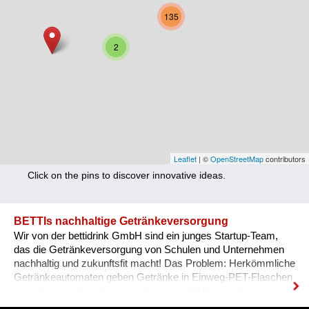
Nutrition
135
Health
2
Climate Innovation
Culture
Social
Technology
Leaflet
| ©
OpenStreetMap
contributors
Click on the pins to discover innovative ideas.
Economics
Other
BETTIs nachhaltige Getränkeversorgung
Wir von der bettidrink GmbH sind ein junges Startup-Team,
+ Entries in English only
das die Getränkeversorgung von Schulen und Unternehmen
nachhaltig und zukunftsfit macht! Das Problem: Herkömmliche
Getränkeautomaten geben Getränke in Einweg-PET-Flaschen
aus, die nach dem Konsum direkt im Müll landen. Dazu
kommt ein hoher Kühl- & Transportaufwand. BETTI - wie wir