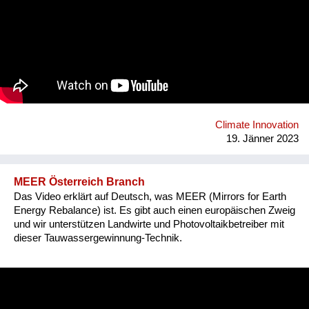
über 4.200 PAUL in 91 Länder dieser Welt gebracht worden.
PAUL wird vor allem von Hilfsorganisationen eingesetzt. So
kaufen die Ärzte ohne Grenzen regelmäßig PAULs und
bringen sie in Krisengebieten zum Einsatz. Wegen der langen
Lebensdauer von über 10 Jahren ohne Filterwechsel und ohne
sonstiges Verbrauchsmaterial wird PAUL zunehmend in
ländlichen Gebieten zur Dauer-Wasserversorgung eingesetzt.
So kann das Ziel 6 der Sustainable Development Goals
erreicht werden.
Climate Innovation
19. Jänner 2023
MEER Österreich Branch
Das Video erklärt auf Deutsch, was MEER (Mirrors for Earth
Energy Rebalance) ist. Es gibt auch einen europäischen Zweig
und wir unterstützen Landwirte und Photovoltaikbetreiber mit
dieser Tauwassergewinnung-Technik.