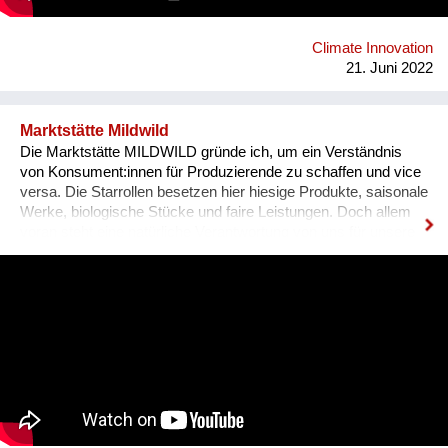
prepared for the future on this planet earth, which they will
naturally try to protect.
Climate Innovation
21. Juni 2022
Marktstätte Mildwild
Die Marktstätte MILDWILD gründe ich, um ein Verständnis
von Konsument:innen für Produzierende zu schaffen und vice
versa. Die Starrollen besetzen hier hiesige Produkte, saisonale
Werke, biologische Stücke und faire Leistungen. Doch allem
voran steht eine natürliche Verantwortung von uns für unsere
Welt. – Eine aufgehende Öko-Perle also am derzeitigen Bio-
Projekthimmel. Kontakt: bureau@mildwild.at