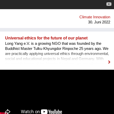
Mobilität oder auch Lebensmittelkooperativen ins Zentrum.
Über 20 Ausgaben entsteht so ein kaleidoskopisches
Panorama an Handlungsmöglichkeiten, die uns Menschen
nicht nur zu Zaungästen einer globalen Entwicklung machen
Climate Innovation
sondern echte Alternativen vor Ort aufz...
30. Juni 2022
Universal ethics for the future of our planet
Long Yang e.V. is a growing NGO that was founded by the
Buddhist Master Tulku Khyungdor Rinpoche 25 years ago. We
are practically applying universal ethics through environmental,
social and educational projects in Nepal and Germany. With
the establishment of the Akasha Academy, we are offering a
space to learn, train and apply these principles for the benefit
of others. We especially empower young people to act
courageously for the future of our planet. With physical
strength, mental stability and the right tools at hand, they can
be the change-makers this world so urgently needs. Having
the skills and capacity to balance, they will be able to establish
a common ground even in the most challenging situations.
With the Akasha Kindergarten and International School we help
children to playfully experience the facts of life and to be