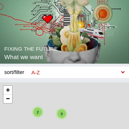
FIXING THE FUTURE
What we want
sort/filter
A-Z
New
+
−
Category
Education
2
9
Corona