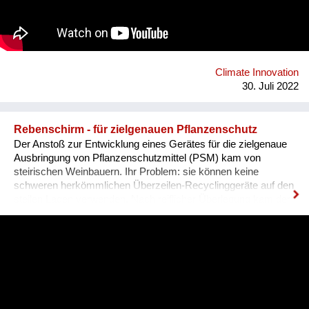
2100 mit dem Verein LFF als Mieter von der Stadt Wien
übernommen werden. Direktkredite stellen mit 30 Prozent eine
wichtige Säule des Modells zur Schaffung von solidarischem
und selbstverwaltetem Wohnraum dar. Dieses Vorgehen ist
das erprobte Finanzierungsmodell des
Solidarzusammenschlusses habiTAT Österreich.
Climate Innovation
30. Juli 2022
Rebenschirm - für zielgenauen Pflanzenschutz
Der Anstoß zur Entwicklung eines Gerätes für die zielgenaue
Ausbringung von Pflanzenschutzmittel (PSM) kam von
steirischen Weinbauern. Ihr Problem: sie können keine
schweren herkömmlichen Überzeilen-Recyclinggeräte auf den
steilen Lagen verwenden. Nach reiflicher Überlegung kam der
Fachgruppe Technik die zündende Idee, einen aufblasbaren
Leichtbau-Schirm zu konstruieren. Folgenden Anforderungen
galt es gerecht zu werden: • Leichtbauweise für allen
Weingärten – eben bis steil • maximale Minderung der Abdrift
u. Bodeneinträge von PSM • hohe Recyclingrate von PSM •
„Zwei Reihen auf einmal Behandlung“ zur Bodenschonung und
um Zeit, Kraftstoff u. CO2 zu sparen • muss für neue und