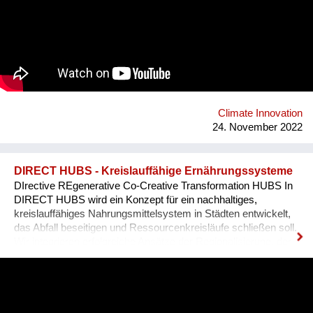
Climate Innovation
24. November 2022
DIRECT HUBS - Kreislauffähige Ernährungssysteme
DIrective REgenerative Co-Creative Transformation HUBS In
DIRECT HUBS wird ein Konzept für ein nachhaltiges,
kreislauffähiges Nahrungsmittelsystem in Städten entwickelt,
das Abfall beseitigen und Ressourcenkreisläufe schließen soll.
Wir integrieren erfolgreiche Ansätze der Regionalisierung, der
Direktvermarktung, Zero Waste und Ressourcen-Symbiosen
mit Landwirten in oder in der Nähe von Städten. Nährstoffe und
Wasser werden rückgewonnen und in eine lokale
Landwirtschaft innerhalb der Stadt zurückgeführt. Wir bauen
auf dem Konzept sogenannter Transformationszentren auf, die