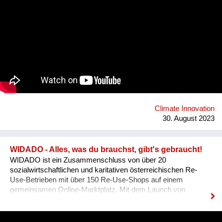
unseren Automaten liebevoll nennen - macht das gänzlich
anders! Bei BETTI befüllt man die eigene Mehrwegflasche mit
dem Getränk seiner Wahl und verzichten so zu 100% auf
Einweg-Verpackungen. Ganz nebenbei braucht BETTI nur
rund 1/3 des Energiebedarfs eines herkömmlichen
Getränkeautomaten, da erst direkt bei der Abfüllung gekühlt
wird. Weiters reduzieren sich die Transportlasten massiv
durch die Verwendung und Aufbereitung des standorteigenen
Leitungswassers und die Mischung des Getränks direkt im
Automaten. Dazu bieten wir Unternehmen günstige
Pauschalmodelle an, um mittels kostenlosen Getränken den
Climate Innovation
eigenen MitarbeiterInnen Wertschätzung zu ze...
30. August 2023
WIDADO - Alles, was du brauchst, gibt's gebraucht!
WIDADO ist ein Zusammenschluss von über 20
sozialwirtschaftlichen und karitativen österreichischen Re-
Use-Betrieben mit über 150 Re-Use-Shops auf einem
gemeinsamen Online-Marktplatz. Mit dem Launch von
www.widado.com im Herbst 2022 wurde ein
ressourcenschonendes und vielfältiges Angebot für
Kund:innen geschaffen: Kleidung & Schuhe, Haushalt &