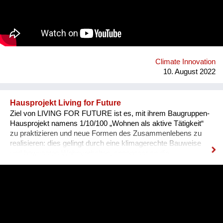
Teilnahme bewerben. Das FutureConvent lädt 1.000
Schüler:innen der engagiertesten Klassen ein. Von
international renommierten Vortragenden erfahren die
Schüler:innen im Konferenzprogramm von bahnbrechenden,
völlig neuartigen Ideen und technischen Lösungsansätzen zur
Umsetzung der Nachhaltigkeitsziele.
Climate Innovation
10. August 2022
Hausprojekt Living for Future
Ziel von LIVING FOR FUTURE ist es, mit ihrem Baugruppen-
Hausprojekt namens 1/10/100 „Wohnen als aktive Tätigkeit“
zu praktizieren und neue Formen des Zusammenlebens zu
realisieren: dies gelingt durch eine klimagerechte Bauweise
und bewusstes Wohnverhalten, angepasst an die
verschiedenen Jahreszeiten sowie durch die aktive
Einbeziehung der Nachbarschaft. Ein weiteres zentrales
Anliegen ist es, langfristig günstigen Wohnraum in Wien zu
schaffen. Die beiden geplanten Gebäude im 14. Bezirk in Wien
werden nicht zuletzt durch die Mitgliedschaft beim
solidarischen Dachverband HabiTAT unverkäuflich sein und