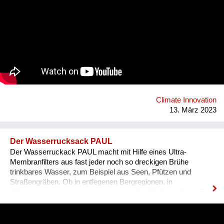
Möbel, Bücher & Medien, Freizeit & Sport, Technik &
Elektronik, Deko & Raritäten und Specials & Design. Die
überregionale Verfügbarkeit erhöht Verkaufschancen und setzt
Kreislaufwirtschaft um. WIDADO macht Second Hand Online-
Shopping einfach, attraktiv und zu einer echten Alternative
zum Neukauf. Jeder Einkauf auf WIDADO schafft
ökologischen und sozialen Mehrwert. In den
sozialwirtschaftlichen Betrieben erhalten Menschen mit
Benachteiligungen am Arbeitsmarkt, etwa Langzeitarbeitslose,
Qualifizierung im Berufsfeld des E-Commerce. Die
Climate Innovation
Entwicklung von WIDADO durch RepaNet ist gefördert aus
13. März 2023
Mitteln des Sozialministeriums.
Der Wasserrucksack PAUL
Der Wasserruckack PAUL macht mit Hilfe eines Ultra-
Membranfilters aus fast jeder noch so dreckigen Brühe
trinkbares Wasser, zum Beispiel aus Seen, Pfützen und
Straßengräben. Ob in entlegenen Bergregionen, in
Überschwemmungsgebieten, in der dritten Welt, im Krieg: Er
braucht dazu weder Energie noch Chemikalien. Einfach
Rohwasser oben hineinschütten und unten sauberes Wasser
zapfen. Die Schwerkraft erledigt den Rest. Mittlerweile sind