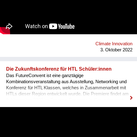
als Knotenpunkte für Ressourcen, lokale Wertschöpfung und
Beteiligung in Städten dienen können. Infolgedessen können
diese Zentren als Räume für Begegnungen dienen. Dieses
Projekt wird aus Mitteln des Klima- und Energiefonds gefördert
und im Rahmen des Programms „energy transition 2050“
durchgeführt. Projektkoordination: alchemia nova
Projektpartner: ZSI - Zentrum für Soziale Innovation
Climate Innovation
3. Oktober 2022
Die Zukunftskonferenz für HTL Schüler:innen
Das FutureConvent ist eine ganztägige
Kombinationsveranstaltung aus Ausstellung, Networking und
Konferenz für HTL Klassen, welches in Zusammenarbeit mit
HTLs dieser Region entwickelt wurde. Die Premiere findet am
9. November 2022 im Toscana Congress in Gmunden statt.
Heuer gibt es dieses Angebot für HTL-Schüler:innen der 3.-5.
Klassen aus Oberösterreich, Salzburg und der
Obersteiermark. Für die heurige Veranstaltung im November
stehen die Eckpfeiler bereits fest: Rund 10.000 HTL-
Schüler:innen der 3.-5. Jahrgänge aus Oberösterreich,
Salzburg und der Obersteiermark können sich für eine