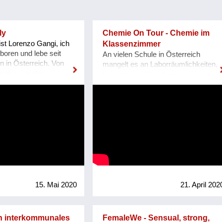
ly
Chemie On Tour - Chemie im
st Lorenzo Gangi, ich
Klassenzimmer
boren und lebe seit
An vielen Schule in Österreich
n in Österreich. Von
mangelt es an Laborräumlichkeiten,
professioneller
Inventar und Knowhow, um im
 Ich leite seit 10
Rahmen des
rößte Samba Gruppe
naturwissenschaftlichen Unterrichts
it aktuell knapp 50
Experimentalchemie durchzuführen.
he hat gesagt „Denke
Genau diesen Schulen will Chemie
lemen. Denke in
On Tour eine Lösung bieten:
h lasse mich von
Spannende Experimente, die den
cht verrückt machen.
SchülerInnen einen Bezug zur
e ich die Gelegenheit
Chemie geben und die Faszination
ionen zu wachsen und
an Chemie wecken, alles im
r Krise die Gruppe
Rahmen ihres Unterricht an ihrer
alten. Anstatt die
Schule. Wir glauben, dass ein
15. Mai 2020
21. April 202
szusetzen, habe ich
besseres naturwissenschaftliches
r ersten Woche ein
Grundverständnis den Generationen
rmat online
der Zukunft dabei hilft, unsere Erde
in interkommunales
FemaleWe - Sensual, strong,