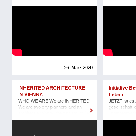
von Emotionen
Homepage: www.fibl.org
mit anderen te
Mit und durc
Information a
wir kraftvoll,
gelassen in di
lernen zu begr
das Ergebnis 
nicht das Erge
unseren Zellen
Gesellschaft
nicht das Erg
Emotionen. Wi
Augenblick da
26. März 2020
eingebettet al
Wenn wir die
beginnt sich a
INHERITED ARCHITECTURE
Initiative 
werden von E
IN VIENNA
Leben
gebeutelt, kö
WHO WE ARE We are INHERITED.
JETZT ist es Z
Begebenheite
We are two city planners and an
gesellschaftl
und leichter 
architect exploring the city and trying
unternehmeri
die Zusamme
to explain why our city looks the way
Wir laden daz
Information d
it does and what ideas influenced its
Vertrauen, Fr
vorgegeben sc
appearance. We believe that our
zu leben, sta
Vergangenheit