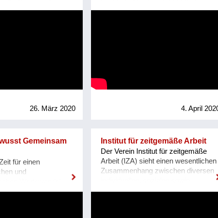
 wie Angst gebeutelt.
ilen lässt. Weitere
entwickeln, um selbstbewusst und
Strom abhängig, kann sogar als
h HIAO Healing können
uf www.dorfuni.at.
innerlich autonom aufzutreten.
"Stromspeicher" betrieben werden.
 selbstbewusst und
Durch Teilen von Werkraum, Auto,
e Zukunft blicken. Wir
Garten und Kinderspielsachen etc.
eifen, dass wir nicht
etc. kommen sich die Mieter und
aller Erfahrungen sind,
Vermieterfamilien näher und
bnis der Information in
schliessen belastbare
, nicht die der
Freundschaften. Sorgen vor Krisen
 angepasste Form und
werden kleiner und gemeinsam
ebnis unserer
findet man Lösungen. Die
r sind in jedem
Nachverdichtung von 18 auf 34
s kraftvolle Sein,
26. März 2020
4. April 202
Personen hat die Lebensqualität
s Einheit in Allem.
gehoben, die Sanierungen 40
se Erfahrung machen,
Mannjahre Arbeit geschaffen. Mit
lles zu ändern. Wir
Bewusst Gemeinsam
Institut für zeitgemäße Arbeit
unserem Projekt versuchen wir
motionen nicht mehr
Der Verein Institut für zeitgemäße
andere Leute zu inspirieren,
nnen mit äußeren
Arbeit (IZA) sieht einen wesentlichen
eit für einen
Hoffnung und Mut zu machen.
n selbstbestimmter
Zusammenhang zwischen diversen
ichen und
umgehen. Wir begreifen
individuellen, sozialen sowie
schen Wertewandel.
nhänge von der
ökologischen Krisen und der
u ein, Würde,
ie in unserem Körper
hegemonialen Arbeitskultur. Es ist
eude und Leichtigkeit
heint - durch in der
zeitgemäß, die Symptome ernst zu
tt Angst, Schwermut,
 Erlebtes und