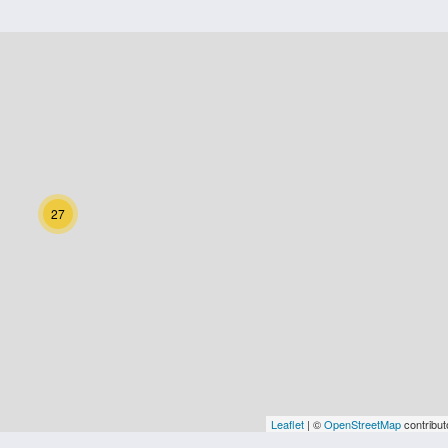
27
Leaflet
| ©
OpenStreetMap
contribut