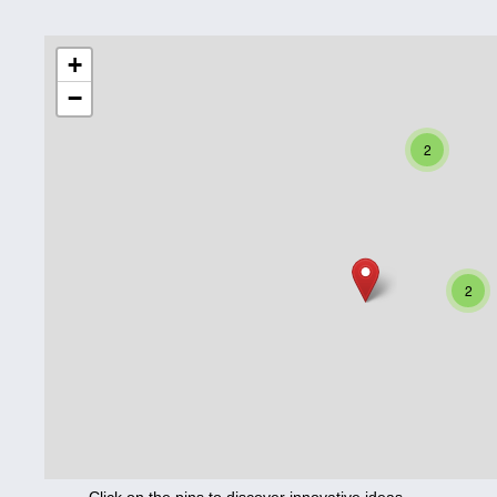
Education
+
−
Corona
Nutrition
2
Health
Climate
Innovation
2
Culture
Social
Technology
Economics