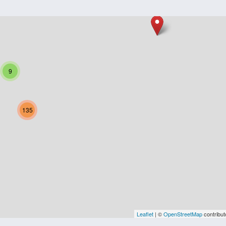
9
135
Leaflet
| ©
OpenStreetMap
contribut