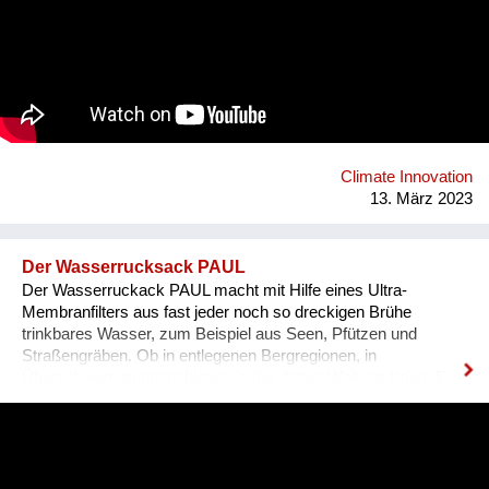
überregionale Verfügbarkeit erhöht Verkaufschancen und setzt
Kreislaufwirtschaft um. WIDADO macht Second Hand Online-
Shopping einfach, attraktiv und zu einer echten Alternative
zum Neukauf. Jeder Einkauf auf WIDADO schafft
ökologischen und sozialen Mehrwert. In den
sozialwirtschaftlichen Betrieben erhalten Menschen mit
Benachteiligungen am Arbeitsmarkt, etwa Langzeitarbeitslose,
Qualifizierung im Berufsfeld des E-Commerce. Die
Climate Innovation
Entwicklung von WIDADO durch RepaNet ist gefördert aus
13. März 2023
Mitteln des Sozialministeriums.
Der Wasserrucksack PAUL
Der Wasserruckack PAUL macht mit Hilfe eines Ultra-
Membranfilters aus fast jeder noch so dreckigen Brühe
trinkbares Wasser, zum Beispiel aus Seen, Pfützen und
Straßengräben. Ob in entlegenen Bergregionen, in
Überschwemmungsgebieten, in der dritten Welt, im Krieg: Er
braucht dazu weder Energie noch Chemikalien. Einfach
Rohwasser oben hineinschütten und unten sauberes Wasser
zapfen. Die Schwerkraft erledigt den Rest. Mittlerweile sind
über 4.200 PAUL in 91 Länder dieser Welt gebracht worden.
PAUL wird vor allem von Hilfsorganisationen eingesetzt. So