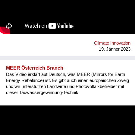
kaufen die Ärzte ohne Grenzen regelmäßig PAULs und
bringen sie in Krisengebieten zum Einsatz. Wegen der langen
Lebensdauer von über 10 Jahren ohne Filterwechsel und ohne
sonstiges Verbrauchsmaterial wird PAUL zunehmend in
ländlichen Gebieten zur Dauer-Wasserversorgung eingesetzt.
So kann das Ziel 6 der Sustainable Development Goals
erreicht werden.
Climate Innovation
19. Jänner 2023
MEER Österreich Branch
Das Video erklärt auf Deutsch, was MEER (Mirrors for Earth
Energy Rebalance) ist. Es gibt auch einen europäischen Zweig
und wir unterstützen Landwirte und Photovoltaikbetreiber mit
dieser Tauwassergewinnung-Technik.