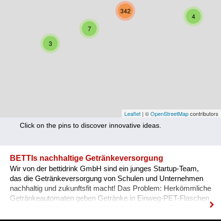
Nutrition
342
4
Health
7
3
Climate Innovation
Culture
Social
Technology
Leaflet
| ©
OpenStreetMap
contributors
Click on the pins to discover innovative ideas.
Economics
Other
BETTIs nachhaltige Getränkeversorgung
Wir von der bettidrink GmbH sind ein junges Startup-Team,
+ Entries in English only
das die Getränkeversorgung von Schulen und Unternehmen
nachhaltig und zukunftsfit macht! Das Problem: Herkömmliche
Getränkeautomaten geben Getränke in Einweg-PET-Flaschen
aus, die nach dem Konsum direkt im Müll landen. Dazu
kommt ein hoher Kühl- & Transportaufwand. BETTI - wie wir