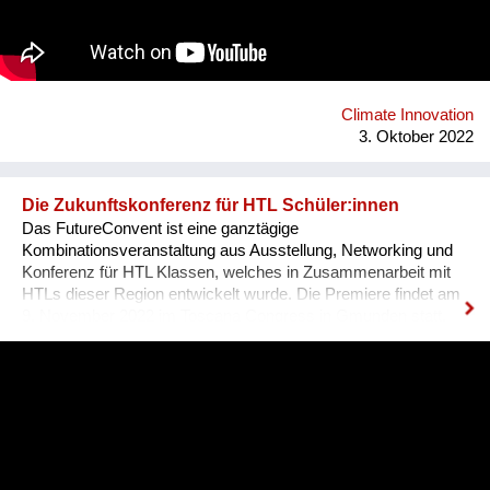
Beteiligung in Städten dienen können. Infolgedessen können
diese Zentren als Räume für Begegnungen dienen. Dieses
Projekt wird aus Mitteln des Klima- und Energiefonds gefördert
und im Rahmen des Programms „energy transition 2050“
durchgeführt. Projektkoordination: alchemia nova
Projektpartner: ZSI - Zentrum für Soziale Innovation
Climate Innovation
3. Oktober 2022
Die Zukunftskonferenz für HTL Schüler:innen
Das FutureConvent ist eine ganztägige
Kombinationsveranstaltung aus Ausstellung, Networking und
Konferenz für HTL Klassen, welches in Zusammenarbeit mit
HTLs dieser Region entwickelt wurde. Die Premiere findet am
9. November 2022 im Toscana Congress in Gmunden statt.
Heuer gibt es dieses Angebot für HTL-Schüler:innen der 3.-5.
Klassen aus Oberösterreich, Salzburg und der
Obersteiermark. Für die heurige Veranstaltung im November
stehen die Eckpfeiler bereits fest: Rund 10.000 HTL-
Schüler:innen der 3.-5. Jahrgänge aus Oberösterreich,
Salzburg und der Obersteiermark können sich für eine
Teilnahme bewerben. Das FutureConvent lädt 1.000