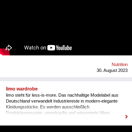
unseren Automaten liebevoll nennen - macht das gänzlich
anders! Bei BETTI befüllt man die eigene Mehrwegflasche mit
dem Getränk seiner Wahl und verzichten so zu 100% auf
Einweg-Verpackungen. Ganz nebenbei braucht BETTI nur
rund 1/3 des Energiebedarfs eines herkömmlichen
Getränkeautomaten, da erst direkt bei der Abfüllung gekühlt
wird. Weiters reduzieren sich die Transportlasten massiv
durch die Verwendung und Aufbereitung des standorteigenen
Leitungswassers und die Mischung des Getränks direkt im
Automaten. Dazu bieten wir Unternehmen günstige
Pauschalmodelle an, um mittels kostenlosen Getränken den
Nutrition
eigenen MitarbeiterInnen Wertschätzung zu ze...
30. August 2023
limo wardrobe
limo steht für less-is-more. Das nachhaltige Modelabel aus
Deutschland verwandelt Industriereste in modern-elegante
Kleidungsstücke. Es werden ausschließlich
Produktionsmuster, unverkaufte und retournierte Ware
deutscher Hersteller und Reste aus der Textilindustrie
verwendet.