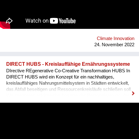
Climate Innovation
24. November 2022
DIRECT HUBS - Kreislauffähige Ernährungssysteme
DIrective REgenerative Co-Creative Transformation HUBS In
DIRECT HUBS wird ein Konzept für ein nachhaltiges,
kreislauffähiges Nahrungsmittelsystem in Städten entwickelt,
das Abfall beseitigen und Ressourcenkreisläufe schließen soll.
Wir integrieren erfolgreiche Ansätze der Regionalisierung, der
Direktvermarktung, Zero Waste und Ressourcen-Symbiosen
mit Landwirten in oder in der Nähe von Städten. Nährstoffe und
Wasser werden rückgewonnen und in eine lokale
Landwirtschaft innerhalb der Stadt zurückgeführt. Wir bauen
auf dem Konzept sogenannter Transformationszentren auf, die
als Knotenpunkte für Ressourcen, lokale Wertschöpfung und