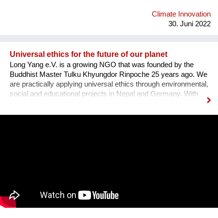
Panorama an Handlungsmöglichkeiten, die uns Menschen
nicht nur zu Zaungästen einer globalen Entwicklung machen
Climate Innovation
sondern echte Alternativen vor Ort aufz...
30. Juni 2022
Universal ethics for the future of our planet
Long Yang e.V. is a growing NGO that was founded by the
Buddhist Master Tulku Khyungdor Rinpoche 25 years ago. We
are practically applying universal ethics through environmental,
social and educational projects in Nepal and Germany. With
the establishment of the Akasha Academy, we are offering a
space to learn, train and apply these principles for the benefit
of others. We especially empower young people to act
courageously for the future of our planet. With physical
strength, mental stability and the right tools at hand, they can
be the change-makers this world so urgently needs. Having
the skills and capacity to balance, they will be able to establish
a common ground even in the most challenging situations.
With the Akasha Kindergarten and International School we help
children to playfully experience the facts of life and to be
prepared for the future on this planet earth, which they will
naturally try to protect.