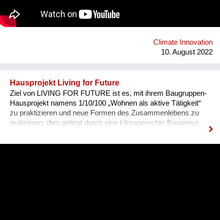
Schüler:innen der engagiertesten Klassen ein. Von
international renommierten Vortragenden erfahren die
Schüler:innen im Konferenzprogramm von bahnbrechenden,
völlig neuartigen Ideen und technischen Lösungsansätzen zur
Umsetzung der Nachhaltigkeitsziele.
Climate Innovation
10. August 2022
Hausprojekt Living for Future
Ziel von LIVING FOR FUTURE ist es, mit ihrem Baugruppen-
Hausprojekt namens 1/10/100 „Wohnen als aktive Tätigkeit“
zu praktizieren und neue Formen des Zusammenlebens zu
realisieren: dies gelingt durch eine klimagerechte Bauweise
und bewusstes Wohnverhalten, angepasst an die
verschiedenen Jahreszeiten sowie durch die aktive
Einbeziehung der Nachbarschaft. Ein weiteres zentrales
Anliegen ist es, langfristig günstigen Wohnraum in Wien zu
schaffen. Die beiden geplanten Gebäude im 14. Bezirk in Wien
werden nicht zuletzt durch die Mitgliedschaft beim
solidarischen Dachverband HabiTAT unverkäuflich sein und
2100 mit dem Verein LFF als Mieter von der Stadt Wien
übernommen werden. Direktkredite stellen mit 30 Prozent eine