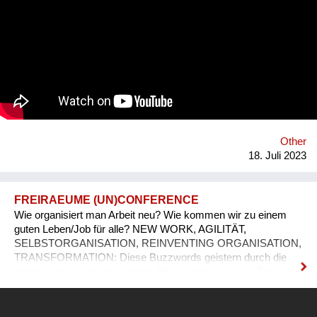
Other
18. Juli 2023
FREIRAEUME (UN)CONFERENCE
Wie organisiert man Arbeit neu? Wie kommen wir zu einem
guten Leben/Job für alle? NEW WORK, AGILITÄT,
SELBSTORGANISATION, REINVENTING ORGANISATION,
TRANSFORMATION: Diese Buzzwords geistern durch die
Arbeitswelt von heute. Unterm Strich geht es um die Frage:
Wie wollen wir Arbeit organisieren, die eine Bereicherung auf
vielen unterschiedlichen Ebenen darstellt? Zufriedene
Kund:innen, engagierte Mitarbeiter:innen und ein