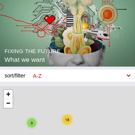
FIXING THE FUTURE
What we want
sort/filter
A-Z
New
+
−
Category
Education
18
9
Corona