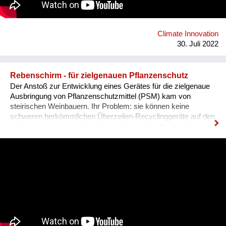
wichtige Säule des Modells zur Schaffung von solidarischem
und selbstverwaltetem Wohnraum dar. Dieses Vorgehen ist
das erprobte Finanzierungsmodell des
Solidarzusammenschlusses habiTAT Österreich.
Climate Innovation
30. Juli 2022
Rebenschirm - für zielgenauen Pflanzenschutz
Der Anstoß zur Entwicklung eines Gerätes für die zielgenaue
Ausbringung von Pflanzenschutzmittel (PSM) kam von
steirischen Weinbauern. Ihr Problem: sie können keine
schweren herkömmlichen Überzeilen-Recyclinggeräte auf den
steilen Lagen verwenden. Nach reiflicher Überlegung kam der
Fachgruppe Technik die zündende Idee, einen aufblasbaren
Leichtbau-Schirm zu konstruieren. Folgenden Anforderungen
galt es gerecht zu werden: • Leichtbauweise für allen
Weingärten – eben bis steil • maximale Minderung der Abdrift
u. Bodeneinträge von PSM • hohe Recyclingrate von PSM •
„Zwei Reihen auf einmal Behandlung“ zur Bodenschonung und
um Zeit, Kraftstoff u. CO2 zu sparen • muss für neue und
gebrauchte Sprühgeräte aller Marken geeignet sein, d.h.
Umwandlung üblicher Sprühgeräte zu Überzeilengeräte mit