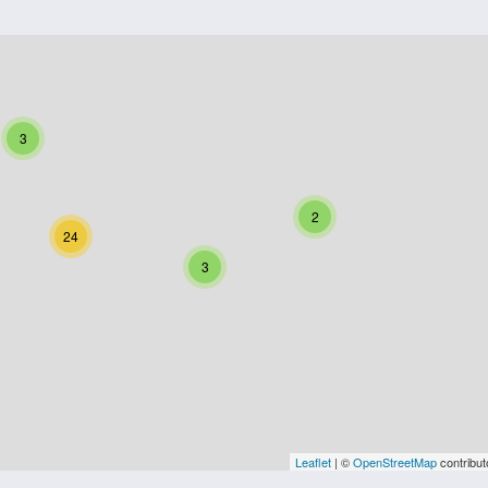
3
2
24
3
Leaflet
| ©
OpenStreetMap
contribut