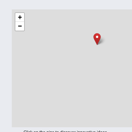
Education
+
−
Corona
Nutrition
Health
Climate
Innovation
Culture
Social
Technology
Economics