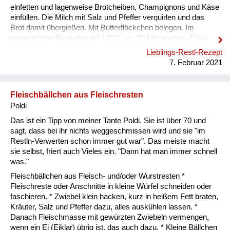
einfetten und lagenweise Brotcheiben, Champignons und Käse
einfüllen. Die Milch mit Salz und Pfeffer verquirlen und das
Brot damit übergießen. Mit Butterflöckchen belegen. Im
vorgeheizten Backofen bei 175°C ca. 50 Min backen. Dazu
passt ein grüner Salat.
Lieblings-Restl-Rezept
7. Februar 2021
Fleischbällchen aus Fleischresten
Poldi
Das ist ein Tipp von meiner Tante Poldi. Sie ist über 70 und
sagt, dass bei ihr nichts weggeschmissen wird und sie "im
Restln-Verwerten schon immer gut war". Das meiste macht
sie selbst, friert auch Vieles ein. "Dann hat man immer schnell
was."
Fleischbällchen aus Fleisch- und/oder Wurstresten *
Fleischreste oder Anschnitte in kleine Würfel schneiden oder
faschieren. * Zwiebel klein hacken, kurz in heißem Fett braten,
Kräuter, Salz und Pfeffer dazu, alles auskühlen lassen. *
Danach Fleischmasse mit gewürzten Zwiebeln vermengen,
wenn ein Ei (Eiklar) übrig ist, das auch dazu. * Kleine Bällchen