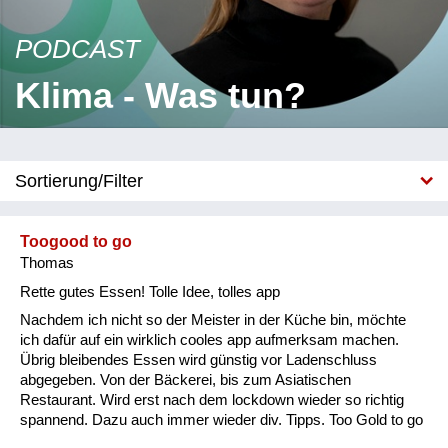
PODCAST
Klima - Was tun?
Sortierung/Filter
A-Z
Toogood to go
Neu
Thomas
Rette gutes Essen! Tolle Idee, tolles app
Kategorie
Nachdem ich nicht so der Meister in der Küche bin, möchte
Lieblings-Restl-Rezept
ich dafür auf ein wirklich cooles app aufmerksam machen.
Übrig bleibendes Essen wird günstig vor Ladenschluss
Tipps zur Müllvermeidung
abgegeben. Von der Bäckerei, bis zum Asiatischen
Restaurant. Wird erst nach dem lockdown wieder so richtig
CO2-Bilanz
spannend. Dazu auch immer wieder div. Tipps. Too Gold to go