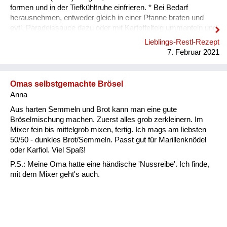
formen und in der Tiefkühltruhe einfrieren. * Bei Bedarf
herausnehmen, entweder gleich in einer Pfanne braten und
evtl. Paradeissauce dazu oder mit Kartoffelteig ummanteln und
Fleisch- oder Wurstknödel daraus machen. - Gutes Gelingen!
Lieblings-Restl-Rezept
7. Februar 2021
Omas selbstgemachte Brösel
Anna
Aus harten Semmeln und Brot kann man eine gute
Bröselmischung machen. Zuerst alles grob zerkleinern. Im
Mixer fein bis mittelgrob mixen, fertig. Ich mags am liebsten
50/50 - dunkles Brot/Semmeln. Passt gut für Marillenknödel
oder Karfiol. Viel Spaß!
P.S.: Meine Oma hatte eine händische 'Nussreibe'. Ich finde,
mit dem Mixer geht's auch.