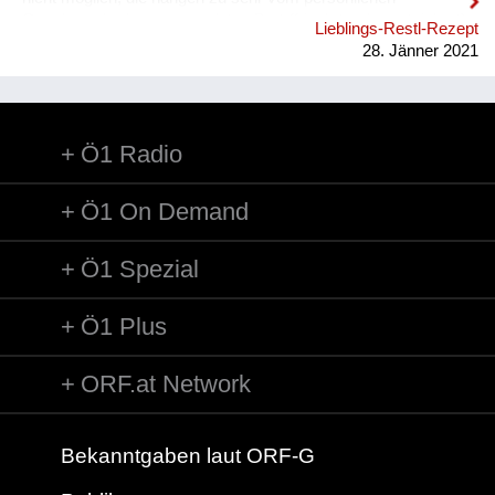
Geschmack, dem verwendeten Brot (frisch-trocken-steinhart),
Lieblings-Restl-Rezept
der gewünschten Konsistenz der Suppe usw. ab. Generell
28. Jänner 2021
kann man aber sagen, dass auch relativ wenig Brot recht viel
Flüssigkeit braucht, also auch eine ziemlich große Menge
Suppe entsteht...
Ö1 Radio
Ö1 On Demand
Ö1 Spezial
Ö1 Plus
ORF.at Network
Bekanntgaben laut ORF-G