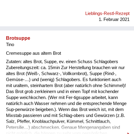
Lieblings-Restl-Rezept
1. Februar 2021
Brotsuppe
Tino
Cremesuppe aus altem Brot
Zutaten: altes Brot, Suppe, ev. einen Schuss Schlagobers
Zubereitungszeit: ca. 15min Zur Herstellung brauchen wir nur
altes Brot (Weiß-, Schwarz-, Vollkornbrot), Suppe (Rind-,
Gemüse-…) und (wenig) Schlagobers. Es funktioniert auch
mit uraltem, steinhartem Brot (aber natürlich ohne Schimmel)!
Das Brot grob zerkleinern und in einen Topf mit kochender
Suppe weichkochen. (Wer mit Fer-tigsuppe arbeitet, kann
natürlich auch Wasser nehmen und die entsprechende Menge
Sup-penwürze beigeben.). Wenn das Brot weich ist, mit dem
Mixstab passieren und mit Schlag-obers und Gewürzen (z.B.
Salz, Pfeffer, Knoblauchpulver, Kümmel, Schnittlauch,
Petersilie…) abschmecken. Genaue Mengenangaben sind
nicht möglich, die hängen zu sehr vom persönlichen