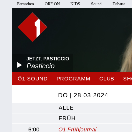
Fernsehen
ORF ON
KIDS
Sound
Debatte
JETZT: PASTICCIO
Pasticcio
Ö1 SOUND
PROGRAMM
CLUB
SH
DO | 28 03 2024
ALLE
FRÜH
6:00
Ö1 Frühjournal