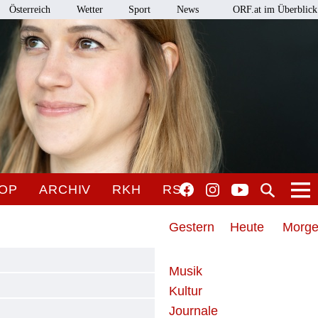
Österreich
Wetter
Sport
News
ORF.at im Überblick
OP
ARCHIV
RKH
RSO
Gestern
Heute
Morg
Musik
Kultur
Journale