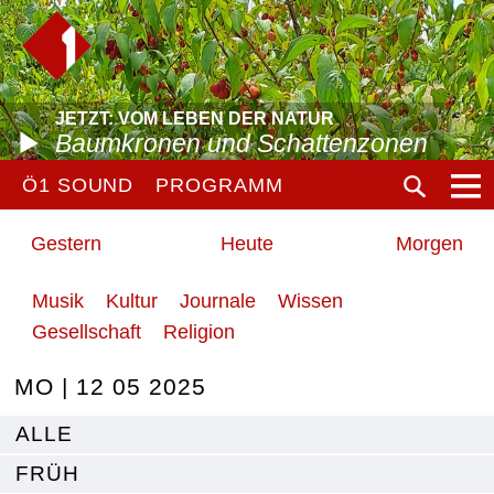
JETZT: VOM LEBEN DER NATUR
Baumkronen und Schattenzonen
Ö1 SOUND
PROGRAMM
Gestern
Heute
Morgen
Musik
Kultur
Journale
Wissen
Gesellschaft
Religion
MO | 12 05 2025
ALLE
FRÜH