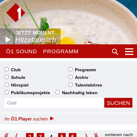
JETZT: MOMENT
Hitzetauglich
Ö1 SOUND
PROGRAMM
Club
Programm
Schule
Archiv
Hörspiel
Talentebörse
Publikumsprojekte
Nachhaltig leben
Im
Ö1 Player
suchen
sortieren nach:
2
3
4
5
6