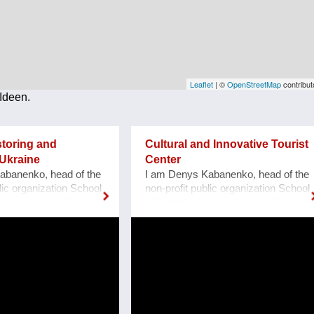
Leaflet
| ©
OpenStreetMap
contribut
Ideen.
storing and
Cultural and Innovative Tourist
Ukraine
Center
abanenko, head of the
I am Denys Kabanenko, head of the
lic organization School
non-profit public organization School
Forward to the Future»,
of Robotics «Forward to the Future»,
porizhzhya, Ukraine.
located at Zaporozhye, Ukraine. I
ns to restore and make
present a project of Culturally and
eum of cultural
Innovative Tourist Center with a
ill built by the
clock of Unity at Zaporozhye
rmans in 1888, located
Ukraine as a plan or reconstruction
zhzhya region, Ukraine.
of the urban square. Purpose: 1.
1, thanks to grant
Main Cultural and Tourist Place of