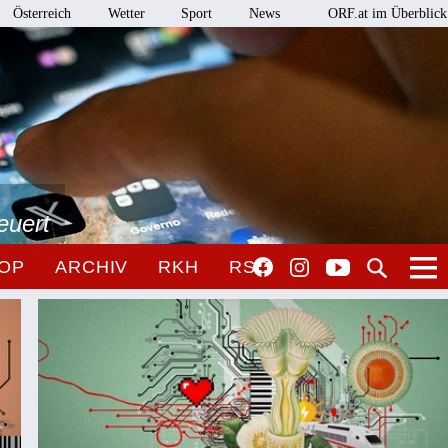
Österreich
Wetter
Sport
News
ORF.at im Überblick
euert
OP
ARCHIV
RKH
RSO