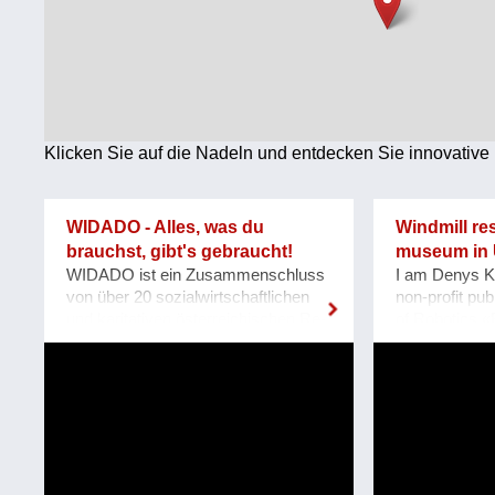
Technologie
Wirtschaft
Weiteres
Klicken Sie auf die Nadeln und entdecken Sie innovative 
WIDADO - Alles, was du
Windmill re
brauchst, gibt's gebraucht!
museum in 
WIDADO ist ein Zusammenschluss
I am Denys K
von über 20 sozialwirtschaftlichen
non-profit pub
und karitativen österreichischen Re-
of Robotics «
Use-Betrieben mit über 150 Re-Use-
located at Za
Shops auf einem gemeinsamen
Our team pla
Online-Marktplatz. Mit dem Launch
an acting mus
von www.widado.com im Herbst
heritage Windm
2022 wurde ein
Mennonite Ge
ressourcenschonendes und
in the Zapori
vielfältiges Angebot für Kund:innen
In August 202