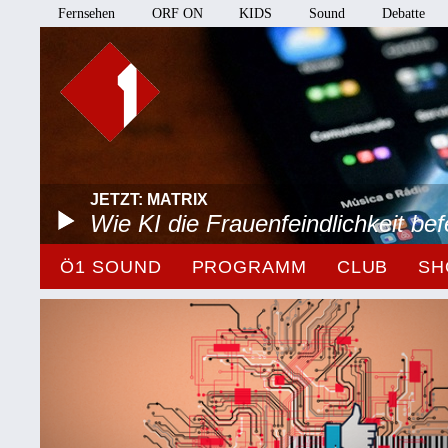
Fernsehen
ORF ON
KIDS
Sound
Debatte
JETZT: MATRIX
Wie KI die Frauenfeindlichkeit bef
Ö1 SOUND
PROGRAMM
CLUB
SH