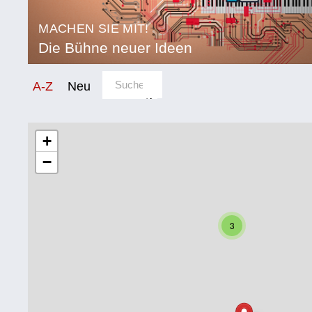
MACHEN SIE MIT!
Die Bühne neuer Ideen
Sortierung/Filter
A-Z
Neu
Kategorie
Bildung
+
−
Corona
Ernährung
Gesundheit
3
Klimainnovation
Kultur
Soziales