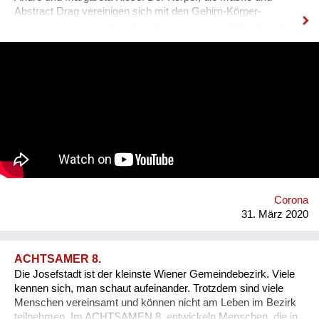
Abstract Drag vereinigen sich mit den Gehirn-Körper-
Auswüchsen, unseren Smartphones, und schaffen Hybride
zwischen Live-Situation und Dokumentation, zwischen
Perzeption, Produktion, Partizipation und Rezeption.
Permanente Mascarade als Abstract Drag: Den Körper endlich
loswerden, virtuell körperlos werden... #selfcompetenceselfie
ist ein Sample für kollektive, maskierte Instagram-Flashmobs
und Zoom-Meetings.
Corona
31. März 2020
ACHTSAMER 8.
Die Josefstadt ist der kleinste Wiener Gemeindebezirk. Viele
kennen sich, man schaut aufeinander. Trotzdem sind viele
Menschen vereinsamt und können nicht am Leben im Bezirk
teilnehmen. Im ACHTSAMEN 8. entwickeln Menschen, die in