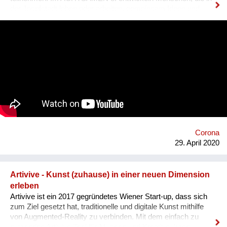
der Josefstadt leben oder arbeiten, gemeinsam Ideen und
Initiativen, um das soziale Miteinander im Bezirk weiter zu
verbessern. In einem partizipativen Prozess entsteht so eine
sorgende Gemeinschaft in Nachbarschaft und Grätzel, die
Menschen mit Demenz, Alt und Jung in herausfordernden
Lebenssituationen, mit professioneller und privater Hilfe
unterstützt. Der ACHTSAME 8. wird vom Verein Sorgenetz
koordiniert und vom Fonds Gesundes Österreich, der Wiener
Gesundheitsförderung und dem Bezirk bis Anfang 2022
finanziell unterstützt. https://achtsamer.at
https://www.facebook.com/sorgenetz.at/
Corona
29. April 2020
Artivive - Kunst (zuhause) in einer neuen Dimension
erleben
Artivive ist ein 2017 gegründetes Wiener Start-up, dass sich
zum Ziel gesetzt hat, traditionelle und digitale Kunst mithilfe
von Augmented-Reality zu verbinden. Mit dem einfach zu