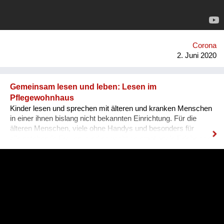
begleitet uns und dokumentiert die Sommertour. Jedes
Konzert wird ein Fest für Groß und Klein, Jung und Alt.
Corona
2. Juni 2020
Gemeinsam lesen und leben: Lesen im
Pflegewohnhaus
Kinder lesen und sprechen mit älteren und kranken Menschen
in einer ihnen bislang nicht bekannten Einrichtung. Für die
älteren Menschen, viele ohne Handys und besonders für
alleinstehende Frauen, sind es wichtige emotionale Erlebnisse
und persönliche Begegnungen. Im März 2020 wären
gemeinsame Aktivitäten besonders wichtig: Um zu fragen, wie
Menschen früher Krisen gemeistert haben und über
Generationen Nähe und Wärme zu vermitteln. Aber wir können
eine Verbindung herstellen, von jung und alt, von digital und
analog: Wir lesen CDs mit Musik zum Anhören in
Pflegeeinrichtungen und zum Abspielen im Internet ein. Wir
Menschen sind soziale und narrative Lebewesen: gestern,