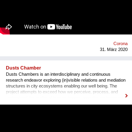
Corona
31. März 2020
Dusts Chamber
Dusts Chambers is an interdisciplinary and continuous
research endeavor exploring (in)visible relations and mediation
structures in city ecosystems enabling our well being. The
project attempts to exceed how we perceive, process, and
understand the reality of human impact upon the environment
by looking at one (in)visible element in the air - airborne dusts.
The current pandemic revealed that airborne dust works as a
carrier for many biological and chemical contaminants,
including viruses. The aim of the project is to explore,
construct, and spread new forms of knowledge; how