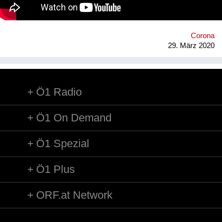
heute und morgen. Youtube:
https://www.youtube.com/channel/UCI9zHhTFl_Xzaur1Urn8f5A
Homepage: http://www.yuki-liest.com
Corona
29. März 2020
Ö1 Radio
Ö1 On Demand
Ö1 Spezial
Ö1 Plus
ORF.at Network