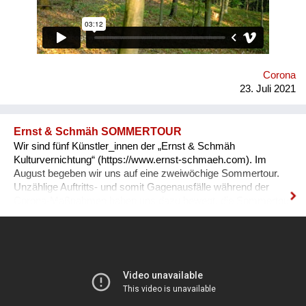
zu vernetzen. Unser Ziel: Ohnmacht wird zu Mitmacht, Angst
zu Hoffnung und Ermächtigung passiert! Immer wieder melden
unsere Teilnehmenden zurück, dass sie sich als globale
BürgerInnen und Visionäre In Aktion fühlen! Macht mit :-)
Corona
23. Juli 2021
Ernst & Schmäh SOMMERTOUR
Wir sind fünf Künstler_innen der „Ernst & Schmäh
Kulturvernichtung“ (https://www.ernst-schmaeh.com). Im
August begeben wir uns auf eine zweiwöchige Sommertour.
Unzählige Auftritts- und somit Gagenausfälle während der
Corona-Maßnahmen haben uns dazu bewegt, die Sommertour
zu planen. Wir haben uns zusammengetan und nutzen diesen
außergewöhnlichen Sommer. Viel mehr Österreicher_innen
als sonst sind nun zuhause. Lange gab es keine Live-Musik.
Wir wollen Interessierten auf unkompliziertem Weg einen
bunten Konzertabend anbieten. An ungewöhnlichen Open-Air-
Orten treten wir abends auf. Wir zeigen kurze Reisefilme und
spielen Solo, im Duo oder als große Band. Ein Fotograph