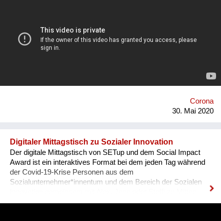
gemacht und den Alltag in meiner WG gefilmt, in der wir
plötzlich viel achtsamer Zeit miteinander verbracht haben. Ich
will versuchen die Aufmerksamkeit, für mich, meinen Körper,
die Menschen um mich, aber besonders auch
gesellschaftliche und politische Veränderungen, die mich zum
Anfang der Krise überkommen hat beizubehalten. Weil ich
gemerkt habe, dass das Leben zwar so mehr zu einer
Achterbahnfahrt wird, aber auch echter und intensiver ist,
wenn man die Dinge mehr an sich ranlässt. Denn bevor wir die
Zukunft reparieren können, brauchen wir eine Diagnose der
Gegenwart. Und dafür müssen wir uns erst einmal trauen
Corona
richtig hinzuschauen und hinzus...
30. Mai 2020
Digitaler Mittagstisch zu Sozialer Innovation
Der digitale Mittagstisch von SETup und dem Social Impact
Award ist ein interaktives Format bei dem jeden Tag während
der Covid-19-Krise Personen aus dem
Sozialunternehmer*innentum und dem Bereich der Sozialen
Innovation gemeinsam mit Alex, Jana oder Steffi zu Mittag
essen. Bei diesem Mittagessen, das live auf Facebook
gestreamt wird, werden Projekte vorgestellt, die einen