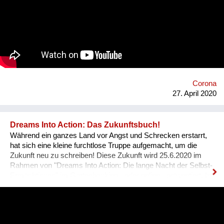
können. Diese Wissenden sitzen aber nicht nur an
Universitäten, oder Schulen. Sie können auch dort sein, wo
aus praktischen Pionierprojekten wertvolle Erfahrung,
wirksames Wissen gewonnen wurde, das sich mit anderen
teilen lässt. Weitere Information auf www.dorfuni.at.
Corona
27. April 2020
Dreams Into Action: Das Zukunftsbuch!
Während ein ganzes Land vor Angst und Schrecken erstarrt,
hat sich eine kleine furchtlose Truppe aufgemacht, um die
Zukunft neu zu schreiben! Diese Zukunft wird 25.6.2020 im
Rahmen von "Dreams Into Action: Die lange Nacht der Selbst-
Ermächtigung" im Gartenbaukino - oder online - präsentiert. In
diesem Video erzählen einige Mitglieder der furchtlosen
Truppe, warum sie an diesem Zukunftsbuch mitschreiben.
https://www.facebook.com/dreamsintoaction.academy/