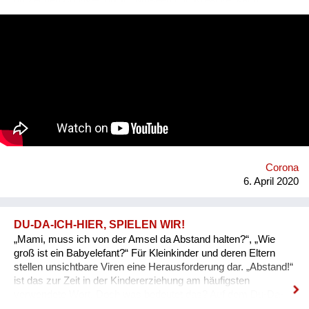
nutzenden Artivive-Tool für Museen und Kreative, kann
statischen Bildern eine zusätzliche audio-visuelle Ebene
hinzugefügt und so ein interaktives Kunsterlebnis geschaffen
werden. Um die Inhalte abzurufen, muss lediglich die
kostenlose Artivive App auf das eigene Smartphone geladen
und auf das digital erweiterte Kunstwerk gerichtet werden. Info:
https://artivive.com Durch die Corona-Krise sind viele
Kultureinrichtungen zurzeit von Schließungen betroffen.
Artivive unterstützt Museen dabei, ihre Werke von zuhause
erlebbar zu machen. Die Artivive App funktioniert nämlich nicht
nur auf dem Originalbild im Museum, sondern auch virtuell auf
dem Bildschirm. Die Wiener Albertina, das Belvedere und das
Max Ernst Museum Brühl setzen bereits auf die Technologie
Corona
von Artivive. Auf den Websites der Häuser können ausg...
6. April 2020
DU-DA-ICH-HIER, SPIELEN WIR!
„Mami, muss ich von der Amsel da Abstand halten?“, „Wie
groß ist ein Babyelefant?“ Für Kleinkinder und deren Eltern
stellen unsichtbare Viren eine Herausforderung dar. „Abstand!“
ist das zur Zeit in der Kindererziehung am häufigsten
verwendete Wort. Doch was bedeutet das? Auf dem Du-Da-
Ich-Hier-Spielplatz sind Regeln und Abstände von vornherein