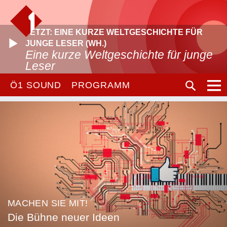
JETZT: EINE KURZE WELTGESCHICHTE FÜR
JUNGE LESER (WH.)
Eine kurze Weltgeschichte für junge
Leser
Ö1 SOUND
PROGRAMM
MACHEN SIE MIT!
Die Bühne neuer Ideen