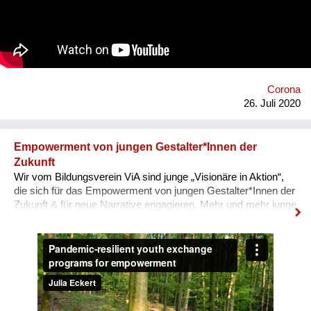
individuals can collectively shape their environment by
establishing experimental forms of public engagements that
turn static spectators into active participants. Homepage:
https://dustsinstitute.org
Corona
26. Juli 2020
Empowerment von jungen Gestalter*Innen der
Zukunft
Wir vom Bildungsverein ViA sind junge „Visionäre in Aktion“,
die sich für das Empowerment von jungen Gestalter*Innen der
Zukunft & für neue Narrative engagieren. Mehr und mehr junge
Menschen sind von den multiplen Krisen unserer Zeit
überwältigt und blicken mit Angst in die Zukunft. In unseren
nun auch digitalen, Pandemie-resilienten
Austauschprogrammen kommen junge Visionäre aus aller
Welt zusammen, stellen ihre Geschichten und Visionen in
Aktion vor und werden eingeladen, sich auszutauschen, sich
zu unterstützen, zusammen zu lernen und sich für den Wandel