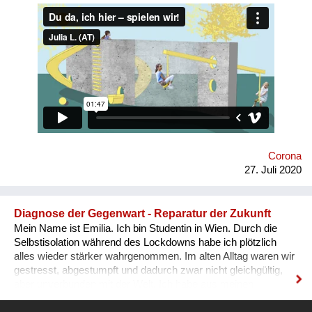
klar definiert. In gegenüber liegenden Räumen können 3-6-
Jährige getrennt von- jedoch miteinander spielen. Der
Spielplatz schafft wortlos Ordnung und animiert zugleich zum
gemeinsamen Tun: „Spring’, schaukel’, hüpf’ doch!“ Manche
der Geräte funktionieren nur, wenn man sie zu zweit nutzt. Bei
anderen erhöhen Sichtachsen und -fenster bei gemeinsamer
Nutzung das Spielvergnügen. Die physische Distanz wird
spielend eingehalten – ohne große Erklärungen.
Corona
27. Juli 2020
Diagnose der Gegenwart - Reparatur der Zukunft
Mein Name ist Emilia. Ich bin Studentin in Wien. Durch die
Selbstisolation während des Lockdowns habe ich plötzlich
alles wieder stärker wahrgenommen. Im alten Alltag waren wir
gestresst, abgestumpft und dadurch zwar nicht gleichgültig,
aber unverbunden mit der Welt. Ich habe aus meinen
Gedanken während der Quarantäne dazu einen Poetry Slam