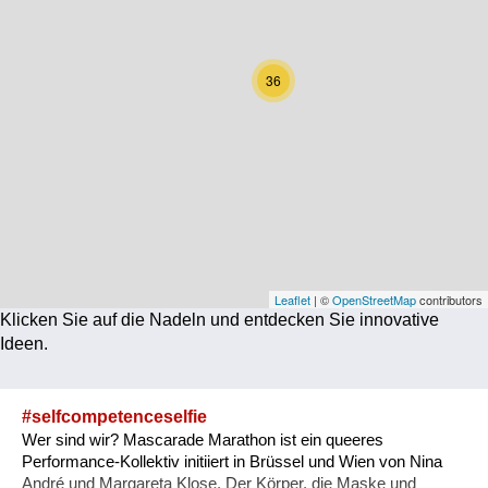
Corona
Ernährung
36
Gesundheit
Klimainnovation
Kultur
Soziales
Technologie
Leaflet
| ©
OpenStreetMap
contributors
Klicken Sie auf die Nadeln und entdecken Sie innovative
Wirtschaft
Ideen.
Weiteres
#selfcompetenceselfie
Wer sind wir? Mascarade Marathon ist ein queeres
Performance-Kollektiv initiiert in Brüssel und Wien von Nina
André und Margareta Klose. Der Körper, die Maske und