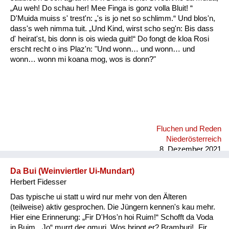
Fluchen und Reden
„Au weh! Do schau her! Mee Finga is gonz volla Bluit! “
D'Muida muiss s' trest'n: „'s is jo net so schlimm.“ Und blos'n,
dass's weh nimma tuit. „Und Kind, wirst scho seg'n: Bis dass
Mensch, Tier und Alltag
d' heirat'st, bis donn is ois wieda guit!“ Do fongt de kloa Rosi
erscht recht o ins Plaz'n: "Und wonn… und wonn… und
Schmankerln und
wonn… wonn mi koana mog, wos is donn?"
Kulinarisches
Fluchen und Reden
Niederösterreich
8. Dezember 2021
Da Bui (Weinviertler Ui-Mundart)
Herbert Fidesser
Das typische ui statt u wird nur mehr von den Älteren
(teilweise) aktiv gesprochen. Die Jüngern kennen's kau mehr.
Hier eine Erinnerung: „Fir D'Hos'n hoi Ruim!“ Schofft da Voda
in Buim. „Jo“ murrt der gmuri. Wos bringt er? Bramburi! „Fir