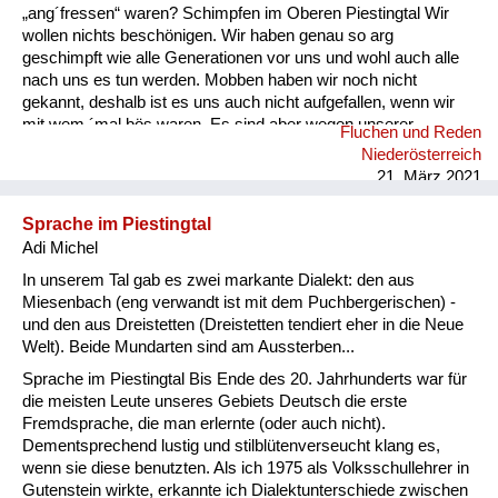
„ang´fressen“ waren? Schimpfen im Oberen Piestingtal Wir
wollen nichts beschönigen. Wir haben genau so arg
geschimpft wie alle Generationen vor uns und wohl auch alle
nach uns es tun werden. Mobben haben wir noch nicht
gekannt, deshalb ist es uns auch nicht aufgefallen, wenn wir
mit wem ´mal bös waren. Es sind aber wegen unserer
Fluchen und Reden
Streitereien auch keine Scharen von weinenden und
Niederösterreich
anklagenden Elternteilen jeden Tag in der Schule gestanden.
21. März 2021
Einschub: In meinem zweiten Schuljahr als Lehrer war ich in
Gutenstein an der Volksschule. Bereits in der zweiten
Sprache im Piestingtal
Schulwoche wurde eine Dame der High Society, die sich als
Adi Michel
Mutter entpuppte, vorstellig, warum ich ihren Sohn in die Ecke
gestellt habe. Ich beteuerte, mich gar nicht mehr daran
In unserem Tal gab es zwei markante Dialekt: den aus
erinnern zu kön...
Miesenbach (eng verwandt ist mit dem Puchbergerischen) -
und den aus Dreistetten (Dreistetten tendiert eher in die Neue
Welt). Beide Mundarten sind am Aussterben...
Sprache im Piestingtal Bis Ende des 20. Jahrhunderts war für
die meisten Leute unseres Gebiets Deutsch die erste
Fremdsprache, die man erlernte (oder auch nicht).
Dementsprechend lustig und stilblütenverseucht klang es,
wenn sie diese benutzten. Als ich 1975 als Volksschullehrer in
Gutenstein wirkte, erkannte ich Dialektunterschiede zwischen