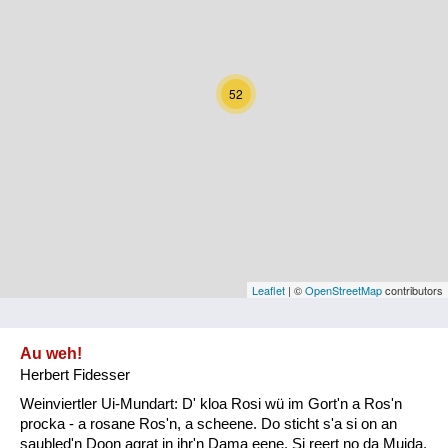
Kärnten
Niederösterreich
52
Oberösterreich
Salzburg
Steiermark
Tirol
Vorarlberg
Leaflet
| ©
OpenStreetMap
contributors
Wien
Au weh!
Herbert Fidesser
Kategorie
Weinviertler Ui-Mundart: D' kloa Rosi wü im Gort'n a Ros'n
Natur und Landwirtschaft
procka - a rosane Ros'n, a scheene. Do sticht s'a si on an
saubled'n Doon agrat in ihr'n Dama eene. Si reert no da Muida,