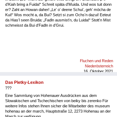
d'Kiah bring a Fuida!“ Schreit späta d'Muida. Und wos tuit donn
er? Zaht an Howan daher! „Le' o' deene Schui', geh' möcha de
Kui!“ Wos mocht a, da Bui? Setzt si zum Ochs'n dazui! Eeteut
da Hias'l seen Bruida: „Fadln ausmist'n, du Luida!“ Stott'n Mist
schmeisst da Bui d'Fadln in d'Grui.
Fluchen und Reden
Niederösterreich
16. Oktober 2021
Das Pletky-Lexikon
???
Eine Sammlung von Hohenauer Ausdrücken aus dem
Slowakischen und Tschechischen von beiky bis zerenko Für
weitere Infos stehen Ihnen sicher die Mitarbeiter des museum
hohenau an der march, Hauptstraße 12, 2273 Hohenau an der
March zur verfügung