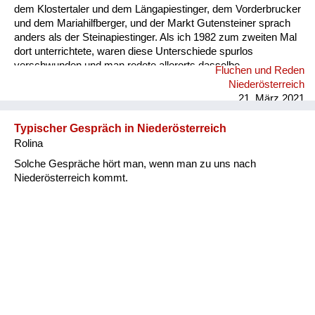
dem Klostertaler und dem Längapiestinger, dem Vorderbrucker
und dem Mariahilfberger, und der Markt Gutensteiner sprach
anders als der Steinapiestinger. Als ich 1982 zum zweiten Mal
dort unterrichtete, waren diese Unterschiede spurlos
verschwunden und man redete allerorts dasselbe
Fluchen und Reden
Mischmasch aus Wienerisch plus ein paar ländlichen
Niederösterreich
Ausdrücken. Nächste Lehrerstation war Pernitz. Miesenbach
21. März 2021
schien der große Rettungsschimmer zur Erhaltung des
bodenständigen Mundart. Ja, aber nur so lange sie eine eigene
Typischer Gespräch in Niederösterreich
Schule hatten! Nach und nach verschwand das
Rolina
Miesenbäckerische. Einige wenige Enklaven gibt es noch, der
Rest redet Einheitsbrei. Dann kam ...
Solche Gespräche hört man, wenn man zu uns nach
Niederösterreich kommt.