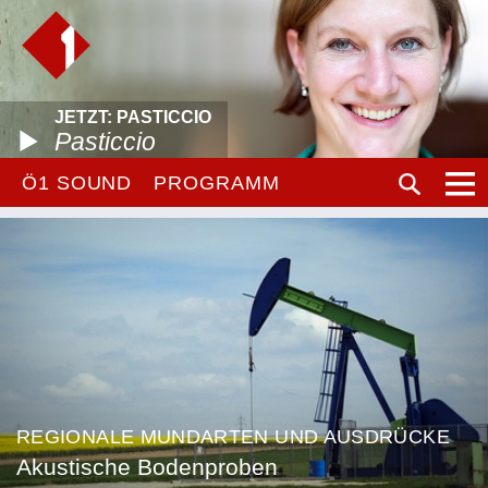
JETZT: PASTICCIO
Pasticcio
Ö1 SOUND
PROGRAMM
REGIONALE MUNDARTEN UND AUSDRÜCKE
Akustische Bodenproben