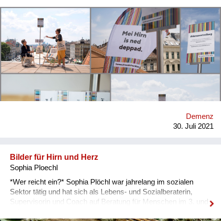
mit dem Thema Demenz den Alltag der WienerInnen.
Mitglieder der Plattform gestalten ihre Einrichtungen,
Organisationen, Gassen und Einkaufszentren. Blickfang sind
bunte Streifen, fröhliche Produkte und unkonventionelle
Sprüche. WER REICHT EIN? Das Büro der
SeniorInnenbeauftragten der Stadt Wien, die koordinierende
Stelle der Plattform Demenzfreundliches Wien. Die Plattform
ist ein Bogen, den die Stadt Wien über alle Initiativen spannt,
die sich zum Thema Demenzfreundlichkeit engagieren. Mit
dabei sind rund 70 Mitglieder, darunter 18 Wiener Bezirke.
Menschen mit Demenz sowie Angehörige sind seit Beginn
Demenz
aktiv involviert. AN WEN RICHTET SICH IHRE INITIATIVE?
30. Juli 2021
Der #demenzstreifzug richtet sich primär an die Wiener
Bevölkerung. Zudem sind die M...
Bilder für Hirn und Herz
Sophia Ploechl
*Wer reicht ein?* Sophia Plöchl war jahrelang im sozialen
Sektor tätig und hat sich als Lebens- und Sozialberaterin,
Supervisorin und Coach auf Beratung für Menschen im 3. und
4. Lebensalter spezialisiert und verschiedene Angebote