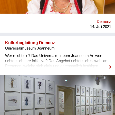
Hinlauftendenz selbstbestimmt hingehen können wo sie
möchten. Um ihre Sicherheit dabei aufrecht zu erhalten,
werden die *BewohnerInnen mit Sicherheitsuhren
ausgestattet*, die im Fall eines Alarms geortet werden können.
Demenz
Als Alarmfall gilt, wenn ein/e BewohnerIn einen festgelegten
14. Juli 2021
Bereich (Geozone) verlässt, von der man weiß, dass der/die
BewohnerIn auch ohne Unterstützung wieder zurückfind...
Kulturbegleitung Demenz
Universalmuseum Joanneum
Wer reicht ein? Das Universalmuseum Joanneum An wen
richtet sich Ihre Initiative? Das Angebot richtet sich sowohl an
Personen, welche sich aktiv und ehrenamtlich betätigen
möchten, als auch an Menschen mit Demenz. Was möchten
Sie bewirken? Kultur verbindet Menschen mit und ohne
Demenz: Unsere Kulturbegleiter*innen besuchen gemeinsam
mit Interessierten Museen und Ausstellungen. Sie tauchen ein
in die weite Welt der Kunstschätze, der Geschichte(n) und der
Naturkunde. Welche Lösungswege beschreiten Sie? Eine
Ausbildung für alle, die freiwillig oder beruflich Menschen mit
Demenz begleiten. Es ist kein spezielles Vorwissen
notwendig. Die Ausbildung wird von Demenz- und Kultur-