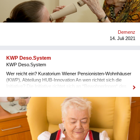
kognitiven Leistungen trübt das Dasein der Erkrankten
genauso wie das ihrer Angehörigen. *Was möchten Sie
bewirken?* Gerade für Menschen mit Demenz, die durch den
Riss des Erinnerungsfadens oft ganz im Augenblick agieren,
will diese Form des Angebotes zu *sinnerfüllten und
Demenz
glückbringenden Momenten im Hier und Jetzt* beitragen.
14. Juli 2021
Psychomotorische Entwicklungsbegleitung ist eine holistisch...
KWP Deso.System
KWP Deso.System
Wer reicht ein? Kuratorium Wiener Pensionisten-Wohnhäuser
(KWP), Abteilung HUB-Innovation An wen richtet sich die
Initiative? Die Initiative richtet sich an *BewohnerInnen* des
KWP *mit dementieller Erkrankung und Hinlauftendenz*,
ehem. Weglauftendenz. Was möchten wir bewirken? Wir
verfolgen das Ziel der *Erhöhung der individuellen Sicherheit
unserer BewohnerInnen ohne* ihre Freiheit und
Selbstbestimmung *einzuschränken*. Welchen Lösungsweg
beschreiten wir? Mit der Lösung unseres
Desorientierten.Systems (Deso.System) ist es möglich, dass
sich unsere BewohnerInnen frei bewegen und trotz