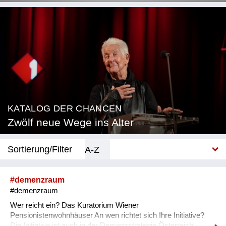
KATALOG DER CHANCEN
Zwölf neue Wege ins Alter
Sortierung/Filter
A-Z
Neu
#demenzraum
#demenzraum
Kategorie
Wer reicht ein? Das Kuratorium Wiener
Beratung & Coaching
Pensionistenwohnhäuser An wen richtet sich Ihre Initiative?
Die Initiative ist auch in der Demenzstrategie Österreich