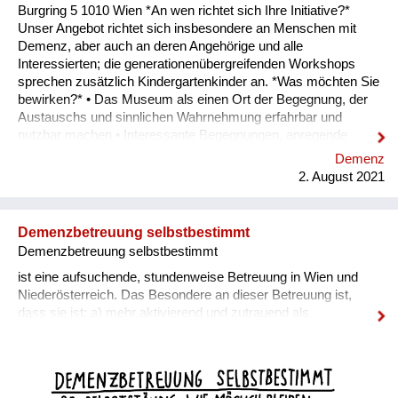
Burgring 5 1010 Wien *An wen richtet sich Ihre Initiative?*
Unser Angebot richtet sich insbesondere an Menschen mit
Demenz, aber auch an deren Angehörige und alle
Interessierten; die generationenübergreifenden Workshops
sprechen zusätzlich Kindergartenkinder an. *Was möchten Sie
bewirken?* • Das Museum als einen Ort der Begegnung, der
Austauschs und sinnlichen Wahrnehmung erfahrbar und
nutzbar machen • Interessante Begegnungen, anregende
Gespräche und schöne Momente ermöglichen • Soziale und
Demenz
kulturelle Teilhabe fördern • Auf die Entwicklung der
2. August 2021
Gesellschaft reagieren und diese möglichst als Ganzes im
Publikum abbilden • Bewusstseinsbildung bei anderen
Besucher:innen des Museums • Bei den Workshops mit
Demenzbetreuung selbstbestimmt
Kindergartenkindern: Den Austausch zwischen den
Demenzbetreuung selbstbestimmt
Generationen fördern und den sozialen Zusammenhalt
stärken; Berührungsängste abbauen • Insbesondere bei den
ist eine aufsuchende, stundenweise Betreuung in Wien und
kostenlosen öffentlichen Führungen: strukturelle Benachtei...
Niederösterreich. Das Besondere an dieser Betreuung ist,
dass sie ist: a) mehr aktivierend und zutrauend als
beaufsichtigend / versorgend. Selbst bestimmte
Lebensqualität, Persönlichkeit, Aktionsradius, Eigeninitiative
und gesellschaftliche Teilnahme von Menschen mit Demenz
erhaltend. b) die Individualität samt der individuellen