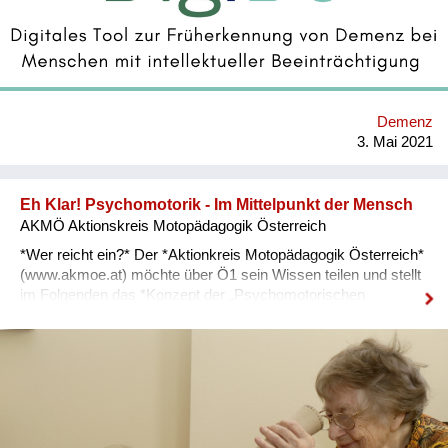
Merkmale der bereits bestehenden intellektuellen
Beeinträchtigung in den diagnostischen Methoden und
Verfahren besonders schwierig. Aus diesem Grund wird eine
Demenz bei Menschen mit intellektueller Beeinträchtigung
meist erst in späteren Stadien erkannt. Für die positive
Beeinflussung des Verlaufs einer Demenzerkrankung ist eine
Demenz
frühe Diagnose jedoch wichtig, um entsprechende
3. Mai 2021
Maßnahmen in der Hilfe- und Pflegeplanung einzuleiten und
präventiv Schwierigkeiten in der emotionalen Verfassung und
der sozialen Interaktion zu begegnen. Aus diesem Gr...
Eh Klar! Psychomotorik - Im Mittelpunkt der Mensch
AKMÖ Aktionskreis Motopädagogik Österreich
*Wer reicht ein?* Der *Aktionkreis Motopädagogik Österreich*
(www.akmoe.at) möchte über Ö1 sein Wissen teilen und stellt
im Folgenden das *Konzept der „Psychomotorischen
Entwicklungsbegleitung“* von *älteren, alten und hochbetagten
Menschen*, die mit einer demenziellen Beeinträchtigung leben
vor. *An wen richtet sich Ihre Initiative?* Nicht alle Menschen
profitieren von der steigenden Lebenserwartung, denn es gibt
auch diejenigen, deren Lebensqualität im Alter stark abnimmt –
weil sie z. B. mit einer *Demenzerkrankung* leben müssen.
Der Verlust von Selbstbestimmtheit, Handlungsfähigkeit und