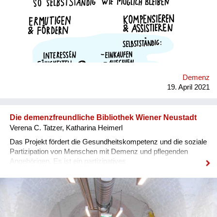
Vorstellung von Lebensqualität der /des Betreuten verfolgend
c) all die verschiedenen Ebenen des Menschseins genauso
beim Menschen mit Demenz wahrnehmend und ansprechend:
u.a. soziale, seelische, intellektuelle, kulturelle, körperliche
Bedürfnisse. d) die Fähigkeiten und Interessen der / des
Betreuten ins Zentrum der Aufmerksamkeit stellend d) auf
Augenhöhe mit dem Betreuten = Betreuter auch bei starken
kognitiven Einschränkungen (Mit-)AuftraggeberIn e) mit aller
Demenz
Vielfalt von Möglichkeiten Defizite ausgleichend, die einer
19. April 2021
möglichst selbstständigen selbstgewählten Lebensführung im
Weg stehen: u....
Die demenzfreundliche Bibliothek Wiener Neustadt
Verena C. Tatzer, Katharina Heimerl
Das Projekt fördert die Gesundheitskompetenz und die soziale
Partizipation von Menschen mit Demenz und pflegenden
Angehörigen. Es ist ein partizipatives
Gesundheitsforschungsprojekt in dem Menschen mit
kognitiver Einschränkung mitbestimmen. *Wer reicht ein?* Die
Arbeitsgemeinschaft Demenzfreundliche Bibliothek ist ein
Zusammenschluss von partizipativen
Gesundheitsforscherinnen der Fachhochschule Wiener