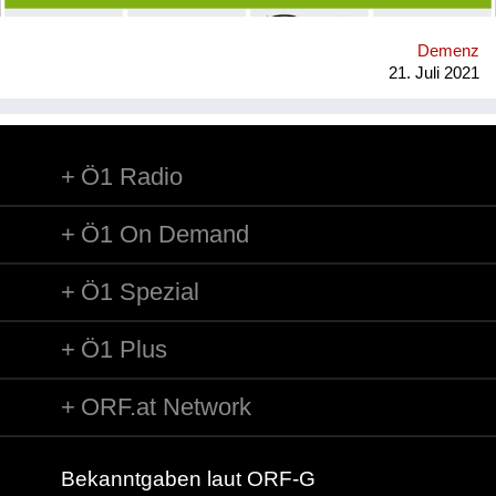
Hochbetagte und Menschen mit Demenz ins Zentrum von
Forschung und Lehre.
Demenz
https://pflegewissenschaft.univie.ac.at/forschung/projekte-
21. Juli 2021
palliative-community-care/ *An wen richtet sich die Initiative?*
Menschen mit Vergesslichkeit/Demenz Betreuende
Angehörige Ak...
Ö1 Radio
Ö1 On Demand
Ö1 Spezial
Ö1 Plus
ORF.at Network
Bekanntgaben laut ORF-G