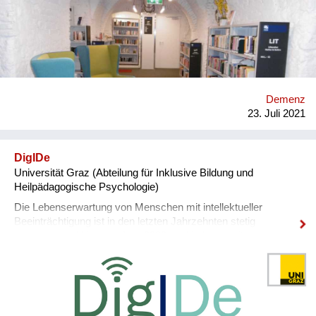
Neustadt (FHWN) und der Universität Wien *An wen richtet
sich die Initiative?* Das Projekt bringt eine Vielzahl an
Akteur:innen miteinander in Austausch: Auf der
Betroffenenebene beteiligen sich Menschen mit Demenz und
Angehörige, unterstützt durch die Selbsthilfegruppe Alzheimer
Austria. Auf der kommunalen Ebene sind dies die
Mitarbeiter:innen und Leitungspersonen aus den öffentlichen
Demenz
Bibliotheken, dem Stadtmuseum und der Bürgerservicestelle
23. Juli 2021
in Wiener Neustadt. Das Projekt und die Aktivitäten werden
durch partizipative Forscher:innen der FHWN, der Uni Wien
und der TU Dresden ...
DigIDe
Universität Graz (Abteilung für Inklusive Bildung und
Heilpädagogische Psychologie)
Die Lebenserwartung von Menschen mit intellektueller
Beeinträchtigung ist in den letzten Jahrzehnten stetig
gestiegen und bis zum Jahr 2030 wird jede:r zweite
Bewohner:in in stationären Wohneinrichtungen 60 Jahre oder
älter sein. Diese Personen zählen zur Risikogruppe für die
Entwicklung einer Demenz. Allerdings ist die Diagnose einer
Demenz bei Personen mit intellektueller Beeinträchtigung
aufgrund der nicht angemessenen Berücksichtigung der