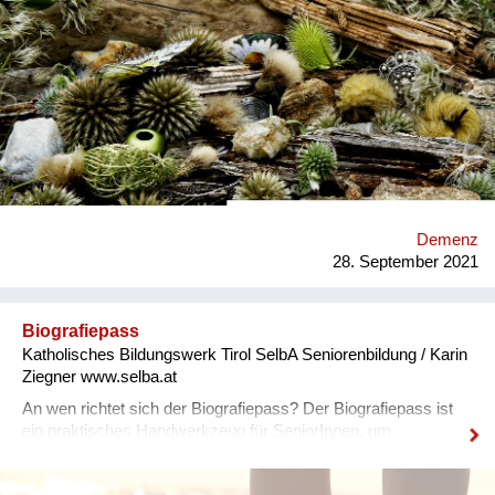
entwickelt (vgl. auch www.sophiaploechl.at) Sie ist Autorin,
Fotografin und Herausgeberin des Buches „aufeinander
nebeneinander miteinander", weitere Bücher sind derzeit in
Arbeit. Ihre fotografischen Projekte richten sich an alle
Generationen, besonders aber an SeniorInnen und an
Menschen mit Demenz. *An wen richtet sich die Initiative?* 1.
SeniorInnen und alle Generationen 2. Menschen mit Demenz
*Was möchten Sie bewirken?* Mit ihren fotografischen
Rätselbildern möchte Sophia Plöchl Lust auf Gehirntraining
machen und zur Kommunikation anregen. Sie möchte
Menschen erreichen, die bisher keinen Zugang zu Rätseln und
Demenz
Gehirntraining hatten und dort eine Brücke zur Kommunikation
28. September 2021
schaffen, wo diese schwierig wird. *Welche Lösungswege
beschreit...
Biografiepass
Katholisches Bildungswerk Tirol SelbA Seniorenbildung / Karin
Ziegner www.selba.at
An wen richtet sich der Biografiepass? Der Biografiepass ist
ein praktisches Handwerkzeug für SeniorInnen, um
selbstbestimmt festzuhalten, was Kinder oder betreuende
Personen über sie wissen sollen. Was bewirkt der