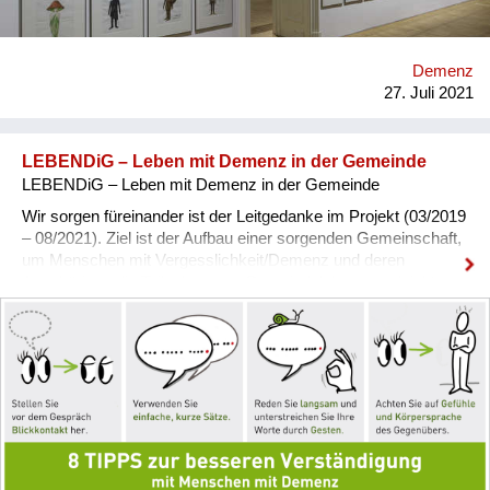
Expertinnen und -Experten gestaltet. In der professionellen
Ausbildung erfahren die Teilnehmenden, wie sie Menschen mit
Demenz im Museum begleiten und miteinander inspirierende
Demenz
Momente erleben können. Sie lernen das Museum aus einer
27. Juli 2021
neuen Perspektive kennen: als Ort der sozialen Begegnung
und persönlic...
LEBENDiG – Leben mit Demenz in der Gemeinde
LEBENDiG – Leben mit Demenz in der Gemeinde
Wir sorgen füreinander ist der Leitgedanke im Projekt (03/2019
– 08/2021). Ziel ist der Aufbau einer sorgenden Gemeinschaft,
um Menschen mit Vergesslichkeit/Demenz und deren
Angehörigen die Teilnahme am Gemeindeleben zu erleichtern.
Das Projekt wird in den steirischen Gesunden Gemeinden
Fehring, Feldbach und Gnas umgesetzt. *Wer reicht ein?*
Styria vitalis, Graz Styria vitalis ist ein Verein mit der Aufgabe,
Projekte und Programme im Bereich Public Health
(Schwerpunkt Gesundheitsförderung und Prävention)
umzusetzen. https://styriavitalis.at/ Institut für
Pflegewissenshaft, Universität Wien Der Schwerpunkt
Palliative & Community Care des Instituts stellt unheilbar
kranke Menschen, Menschen mit chronischer Erkrankung,