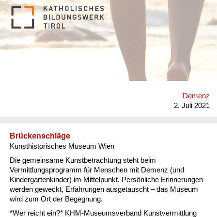
Biografiepass? Dieser kommt vor allem dann zum Einsatz,
wenn die SeniorInnen selbst nicht mehr in der Lage sind, ihre
Wünsche zu äußern, ihnen die Kraft dazu fehlt bzw. nicht mehr
selbständig agieren können. Dabei werden wichtige Rituale
und Gewohnheiten, persönliche Vorlieben und Wünsche
festgehalten wie z.B. Essgewohnheiten, welche Musik möchte
ich hören, wenn ich nicht mehr ansprechbar bin, welche Dinge
sind mir liebgeworden… Mithilfe des Biografiepasses ist es
Angehörigen und Betreuenden möglich im Fall von plötzlichen
Erkrankungen, Krankenhausaufenthalten etc. adäquat und im
Demenz
Sinne der Seniorin/des Seniors zu agieren. Der Biografiepass
2. Juli 2021
stellt sicher, dass der alternde Mensch nach seinen Wünschen
und Vorstellungen betreut und unterstützt wird. Welche
Lösung...
Brückenschläge
Kunsthistorisches Museum Wien
Die gemeinsame Kunstbetrachtung steht beim
Vermittlungsprogramm für Menschen mit Demenz (und
Kindergartenkinder) im Mittelpunkt. Persönliche Erinnerungen
werden geweckt, Erfahrungen ausgetauscht – das Museum
wird zum Ort der Begegnung.
*Wer reicht ein?* KHM-Museumsverband Kunstvermittlung