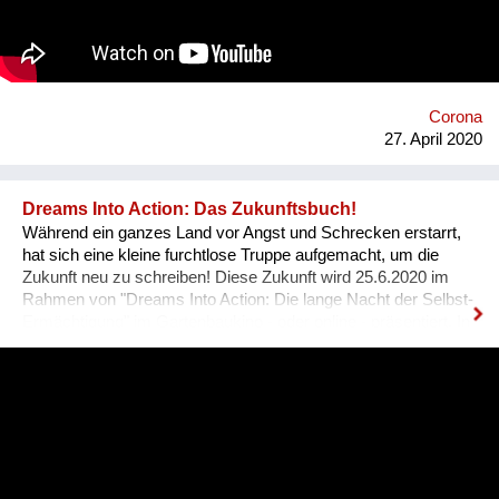
wirksames Wissen gewonnen wurde, das sich mit anderen
teilen lässt. Weitere Information auf www.dorfuni.at.
Corona
27. April 2020
Dreams Into Action: Das Zukunftsbuch!
Während ein ganzes Land vor Angst und Schrecken erstarrt,
hat sich eine kleine furchtlose Truppe aufgemacht, um die
Zukunft neu zu schreiben! Diese Zukunft wird 25.6.2020 im
Rahmen von "Dreams Into Action: Die lange Nacht der Selbst-
Ermächtigung" im Gartenbaukino - oder online - präsentiert. In
diesem Video erzählen einige Mitglieder der furchtlosen
Truppe, warum sie an diesem Zukunftsbuch mitschreiben.
https://www.facebook.com/dreamsintoaction.academy/