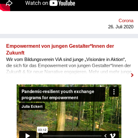
https://dustsinstitute.org
Corona
26. Juli 2020
Empowerment von jungen Gestalter*Innen der
Zukunft
Wir vom Bildungsverein ViA sind junge „Visionäre in Aktion“,
die sich für das Empowerment von jungen Gestalter*Innen der
Zukunft & für neue Narrative engagieren. Mehr und mehr junge
Menschen sind von den multiplen Krisen unserer Zeit
überwältigt und blicken mit Angst in die Zukunft. In unseren
nun auch digitalen, Pandemie-resilienten
Austauschprogrammen kommen junge Visionäre aus aller
Welt zusammen, stellen ihre Geschichten und Visionen in
Aktion vor und werden eingeladen, sich auszutauschen, sich
zu unterstützen, zusammen zu lernen und sich für den Wandel
zu vernetzen. Unser Ziel: Ohnmacht wird zu Mitmacht, Angst
zu Hoffnung und Ermächtigung passiert! Immer wieder melden
unsere Teilnehmenden zurück, dass sie sich als globale