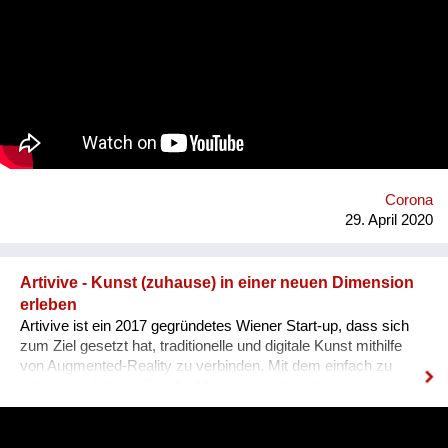
sorgende Gemeinschaft in Nachbarschaft und Grätzel, die
Menschen mit Demenz, Alt und Jung in herausfordernden
Lebenssituationen, mit professioneller und privater Hilfe
unterstützt. Der ACHTSAME 8. wird vom Verein Sorgenetz
koordiniert und vom Fonds Gesundes Österreich, der Wiener
Gesundheitsförderung und dem Bezirk bis Anfang 2022
finanziell unterstützt. https://achtsamer.at
https://www.facebook.com/sorgenetz.at/
Corona
29. April 2020
Artivive - Kunst (zuhause) in einer neuen Dimension
erleben
Artivive ist ein 2017 gegründetes Wiener Start-up, dass sich
zum Ziel gesetzt hat, traditionelle und digitale Kunst mithilfe
von Augmented-Reality zu verbinden. Mit dem einfach zu
nutzenden Artivive-Tool für Museen und Kreative, kann
statischen Bildern eine zusätzliche audio-visuelle Ebene
hinzugefügt und so ein interaktives Kunsterlebnis geschaffen
werden. Um die Inhalte abzurufen, muss lediglich die