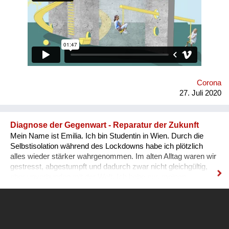
gemeinsamen Tun: „Spring’, schaukel’, hüpf’ doch!“ Manche
der Geräte funktionieren nur, wenn man sie zu zweit nutzt. Bei
anderen erhöhen Sichtachsen und -fenster bei gemeinsamer
Nutzung das Spielvergnügen. Die physische Distanz wird
spielend eingehalten – ohne große Erklärungen.
Corona
27. Juli 2020
Diagnose der Gegenwart - Reparatur der Zukunft
Mein Name ist Emilia. Ich bin Studentin in Wien. Durch die
Selbstisolation während des Lockdowns habe ich plötzlich
alles wieder stärker wahrgenommen. Im alten Alltag waren wir
gestresst, abgestumpft und dadurch zwar nicht gleichgültig,
aber unverbunden mit der Welt. Ich habe aus meinen
Gedanken während der Quarantäne dazu einen Poetry Slam
gemacht und den Alltag in meiner WG gefilmt, in der wir
plötzlich viel achtsamer Zeit miteinander verbracht haben. Ich
will versuchen die Aufmerksamkeit, für mich, meinen Körper,
die Menschen um mich, aber besonders auch