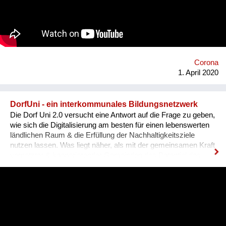
bekommen an einem Mittagstisch Platz zu nehmen.
Gemeinsam wollen wir die Motivation für das Gute hochhalten
und die Covid-Kurve abflachen. #gemeinsamverändern
#flattenthecurve
https://www.facebook.com/events/230207835023826/
Corona
1. April 2020
DorfUni - ein interkommunales Bildungsnetzwerk
Die Dorf Uni 2.0 versucht eine Antwort auf die Frage zu geben,
wie sich die Digitalisierung am besten für einen lebenswerten
ländlichen Raum & die Erfüllung der Nachhaltigkeitsziele
nutzen lassen. Was liegt näher, als mit der gemeinsamen Kraft
vernetzter & kooperierender Gemeinden das Potential des
Internet dafür zu erschließen?! Menschen sollen an genau
dem Ort lernen können, wo sie leben & für dessen zukünftiges
Gedeihen & dessen Qualität sie nur gemeinsam sorgen
können. Diese Wissenden sitzen aber nicht nur an
Universitäten, oder Schulen. Sie können auch dort sein, wo
aus praktischen Pionierprojekten wertvolle Erfahrung,