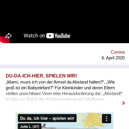
kostenlose Artivive App auf das eigene Smartphone geladen
und auf das digital erweiterte Kunstwerk gerichtet werden. Info:
https://artivive.com Durch die Corona-Krise sind viele
Kultureinrichtungen zurzeit von Schließungen betroffen.
Artivive unterstützt Museen dabei, ihre Werke von zuhause
erlebbar zu machen. Die Artivive App funktioniert nämlich nicht
nur auf dem Originalbild im Museum, sondern auch virtuell auf
dem Bildschirm. Die Wiener Albertina, das Belvedere und das
Max Ernst Museum Brühl setzen bereits auf die Technologie
Corona
von Artivive. Auf den Websites der Häuser können ausg...
6. April 2020
DU-DA-ICH-HIER, SPIELEN WIR!
„Mami, muss ich von der Amsel da Abstand halten?“, „Wie
groß ist ein Babyelefant?“ Für Kleinkinder und deren Eltern
stellen unsichtbare Viren eine Herausforderung dar. „Abstand!“
ist das zur Zeit in der Kindererziehung am häufigsten
verwendete Wort. Doch was bedeutet das? Auf dem Du-Da-
Ich-Hier-Spielplatz sind Regeln und Abstände von vornherein
klar definiert. In gegenüber liegenden Räumen können 3-6-
Jährige getrennt von- jedoch miteinander spielen. Der
Spielplatz schafft wortlos Ordnung und animiert zugleich zum