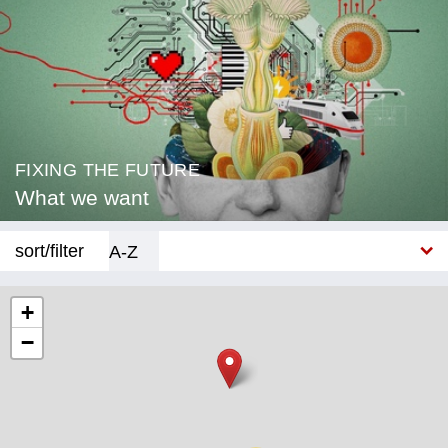
FIXING THE FUTURE
What we want
sort/filter
A-Z
New
+
−
Category
Education
Corona