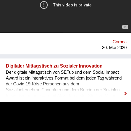
gesellschaftliche und politische Veränderungen, die mich zum
Anfang der Krise überkommen hat beizubehalten. Weil ich
gemerkt habe, dass das Leben zwar so mehr zu einer
Achterbahnfahrt wird, aber auch echter und intensiver ist,
wenn man die Dinge mehr an sich ranlässt. Denn bevor wir die
Zukunft reparieren können, brauchen wir eine Diagnose der
Gegenwart. Und dafür müssen wir uns erst einmal trauen
Corona
richtig hinzuschauen und hinzus...
30. Mai 2020
Digitaler Mittagstisch zu Sozialer Innovation
Der digitale Mittagstisch von SETup und dem Social Impact
Award ist ein interaktives Format bei dem jeden Tag während
der Covid-19-Krise Personen aus dem
Sozialunternehmer*innentum und dem Bereich der Sozialen
Innovation gemeinsam mit Alex, Jana oder Steffi zu Mittag
essen. Bei diesem Mittagessen, das live auf Facebook
gestreamt wird, werden Projekte vorgestellt, die einen
gesellschaftlichen Mehrwert bieten. Ziel ist es, dass auf der
einen Seite Personen eine Öffentlichkeit bekommen, die sonst
nicht so im Mittelpunkt stehen und auf der anderen Seite
Menschen, die daheim in Quarantäne sitzen die Möglichkeit