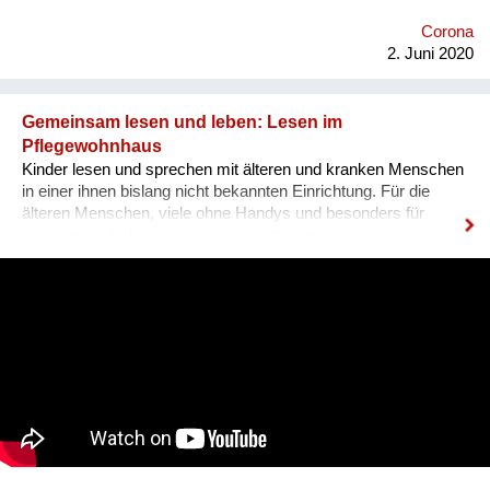
Corona
2. Juni 2020
Gemeinsam lesen und leben: Lesen im
Pflegewohnhaus
Kinder lesen und sprechen mit älteren und kranken Menschen
in einer ihnen bislang nicht bekannten Einrichtung. Für die
älteren Menschen, viele ohne Handys und besonders für
alleinstehende Frauen, sind es wichtige emotionale Erlebnisse
und persönliche Begegnungen. Im März 2020 wären
gemeinsame Aktivitäten besonders wichtig: Um zu fragen, wie
Menschen früher Krisen gemeistert haben und über
Generationen Nähe und Wärme zu vermitteln. Aber wir können
eine Verbindung herstellen, von jung und alt, von digital und
analog: Wir lesen CDs mit Musik zum Anhören in
Pflegeeinrichtungen und zum Abspielen im Internet ein. Wir
Menschen sind soziale und narrative Lebewesen: gestern,
heute und morgen. Youtube:
https://www.youtube.com/channel/UCI9zHhTFl_Xzaur1Urn8f5A
Homepage: http://www.yuki-liest.com