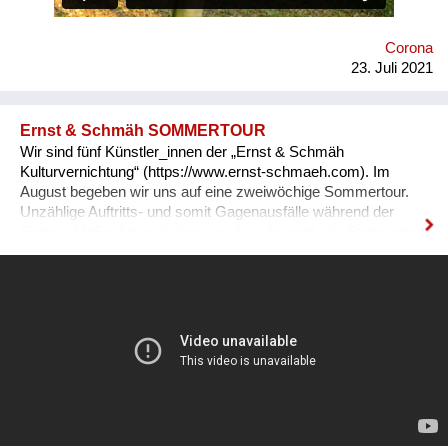
BürgerInnen und Visionäre In Aktion fühlen! Macht mit :-)
Corona
23. Juli 2021
Ernst & Schmäh SOMMERTOUR
Wir sind fünf Künstler_innen der „Ernst & Schmäh
Kulturvernichtung“ (https://www.ernst-schmaeh.com). Im
August begeben wir uns auf eine zweiwöchige Sommertour.
Unzählige Auftritts- und somit Gagenausfälle während der
Corona-Maßnahmen haben uns dazu bewegt, die Sommertour
zu planen. Wir haben uns zusammengetan und nutzen diesen
außergewöhnlichen Sommer. Viel mehr Österreicher_innen
als sonst sind nun zuhause. Lange gab es keine Live-Musik.
Wir wollen Interessierten auf unkompliziertem Weg einen
bunten Konzertabend anbieten. An ungewöhnlichen Open-Air-
Orten treten wir abends auf. Wir zeigen kurze Reisefilme und
spielen Solo, im Duo oder als große Band. Ein Fotograph
begleitet uns und dokumentiert die Sommertour. Jedes
Konzert wird ein Fest für Groß und Klein, Jung und Alt.