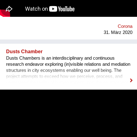
Corona
31. März 2020
Dusts Chamber
Dusts Chambers is an interdisciplinary and continuous
research endeavor exploring (in)visible relations and mediation
structures in city ecosystems enabling our well being. The
project attempts to exceed how we perceive, process, and
understand the reality of human impact upon the environment
by looking at one (in)visible element in the air - airborne dusts.
The current pandemic revealed that airborne dust works as a
carrier for many biological and chemical contaminants,
including viruses. The aim of the project is to explore,
construct, and spread new forms of knowledge; how
individuals can collectively shape their environment by
establishing experimental forms of public engagements that
turn static spectators into active participants. Homepage: