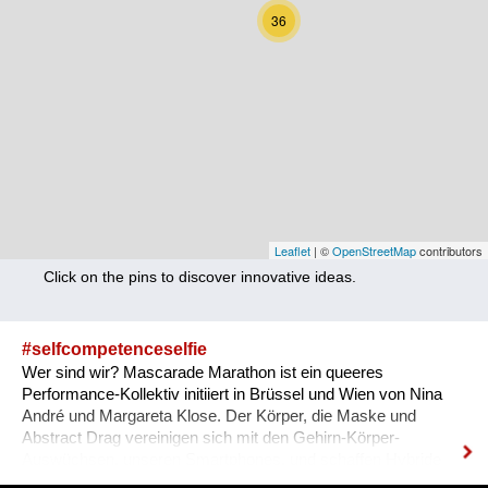
Nutrition
36
Health
Climate Innovation
Culture
Social
Technology
Leaflet
| ©
OpenStreetMap
contributors
Click on the pins to discover innovative ideas.
Economics
Other
#selfcompetenceselfie
Wer sind wir? Mascarade Marathon ist ein queeres
+ Entries in English only
Performance-Kollektiv initiiert in Brüssel und Wien von Nina
André und Margareta Klose. Der Körper, die Maske und
Abstract Drag vereinigen sich mit den Gehirn-Körper-
Auswüchsen, unseren Smartphones, und schaffen Hybride
zwischen Live-Situation und Dokumentation, zwischen