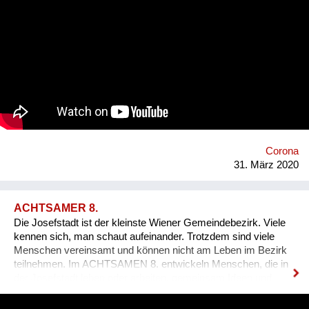
Perzeption, Produktion, Partizipation und Rezeption.
Permanente Mascarade als Abstract Drag: Den Körper endlich
loswerden, virtuell körperlos werden... #selfcompetenceselfie
ist ein Sample für kollektive, maskierte Instagram-Flashmobs
und Zoom-Meetings.
Corona
31. März 2020
ACHTSAMER 8.
Die Josefstadt ist der kleinste Wiener Gemeindebezirk. Viele
kennen sich, man schaut aufeinander. Trotzdem sind viele
Menschen vereinsamt und können nicht am Leben im Bezirk
teilnehmen. Im ACHTSAMEN 8. entwickeln Menschen, die in
der Josefstadt leben oder arbeiten, gemeinsam Ideen und
Initiativen, um das soziale Miteinander im Bezirk weiter zu
verbessern. In einem partizipativen Prozess entsteht so eine