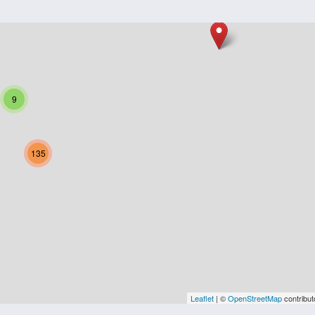
9
135
Leaflet
| ©
OpenStreetMap
contribut