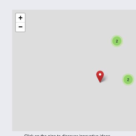
Education
+
−
Corona
Nutrition
2
Health
Climate
Innovation
2
Culture
Social
Technology
Economics