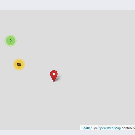
2
58
Leaflet
| ©
OpenStreetMap
contribut