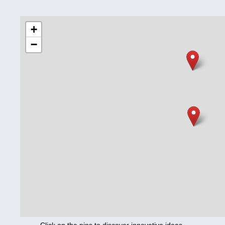
Education
+
−
Corona
Nutrition
Health
Climate
Innovation
Culture
Social
Technology
Economics