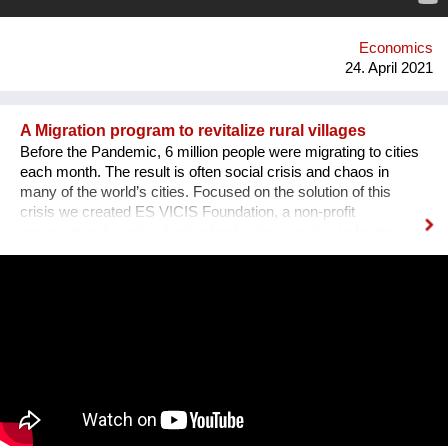
world. Our networking dinners are personal and have this
atmosphere that is unique for our organization and where it
stands for. We hav...
Economics
24. April 2021
A Migration program to revitalize rural villages
Before the Pandemic, 6 million people were migrating to cities
each month. The result is often social crisis and chaos in
many of the world’s cities. Focused on the solution of this
crisis we created ES VICIS Foundation, a non-profit
organization based in Switzerland, whose goal is to foster
sustainable and planned migration to rural towns and villages,
to support their revitalization and empowerment, and ultimately
to create thriving communities. Our "Welcome to my Village"
program was designed to unlock the potential of small, rural
towns and villages. It features three pillars: Welcome,
Business, Home. You can join our efforts by watching and
sharing this video and supporting the ES VICIS Foundation.
BE THE CHANGE. https://esvicis.org/
www.facebook.com/esvicis