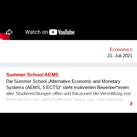
Entwicklungsprozess der kooperierenden Designer_innen.
Menschen mit Behinderung_en existieren de facto als
Zielgruppe in der Modebranche nicht, sie werden weder
mitgedacht noch repräsentiert. MOB will durch die
Entwicklung, Produktion und den Vertrieb von Bekleidung die
Lebensqualität, soziale Teilhabe und den Modespaß für
Menschen mit Behinderung_en signifikant verbessern und
jene für die Modebranche sichtbar machen.
Economics
21. Juli 2021
Summer School AEMS
Die Summer School „Alternative Economic and Monetary
Systems (AEMS, 5 ECTS)“ steht motivierten Bewerber*innen
aller Studienrichtungen offen und fokussiert die Vermittlung von
Alternativen zum wirtschaftlichen Status quo. Internationale
Teilnehmer*innen beschäftigen sich mit den Grenzen des
Wachstums, sowie den Instabilitäten des Finanzsystems und
lernen, warum ein drastischer Systemwandel zur
Stabilisierung des Weltklimas auf 1,5°C notwendig ist. Über ein
interdisziplinär und holistisch orientiertes Programm lernen sie
dabei verschiedene Lösungsansätze kennen. Die AEMS findet