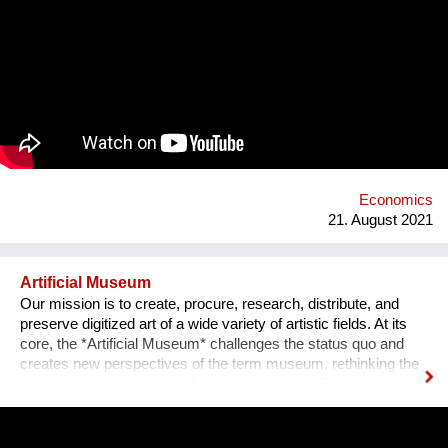
Auszahlungen und neuen Beiträgen möglich. Das Geld im
Vermögenspool ist durch eine Immobilie wertgesichert, und
wenn ich es wieder ausgezahlt haben möchte, dann bekomme
ich es inklusive Inflationsausgleich zurück. (Das ist mehr als
auf einem herkömmlichen Sparbuch.) Vermögenpools
ermöglichen einen neuen Umgang mit Geld und Besitz – denn
es geht dabei nicht um maximale Renditen, sondern lediglich
um Wertsicherung bei gleichzeitiger sinnvoller Anlage.
Dadurch erschaffen wir neue Systeme für ein nachhaltiges
Wirtschaften jenseits des Kapitalismus.
Economics
21. August 2021
Artificial Museum
Our mission is to create, procure, research, distribute, and
preserve digitized art of a wide variety of artistic fields. At its
core, the *Artificial Museum* challenges the status quo and
creates new perspectives of the term museum, rethinking the
questions ’what is art?’ and ‘who perceives it’. There are more
artworks by dead men stored in museums than can be
exhibited. What remains is the virtual, imaginary area, in which
there is also an almost infinite amount of space. Instead of