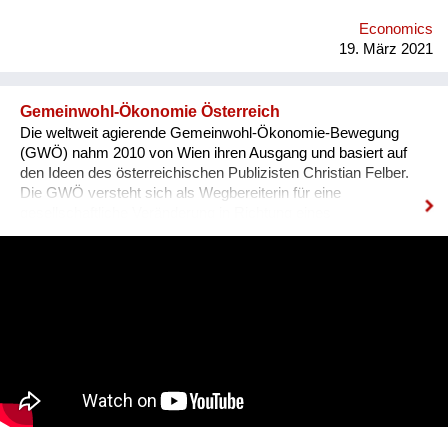
Economics
19. März 2021
Gemeinwohl-Ökonomie Österreich
Die weltweit agierende Gemeinwohl-Ökonomie-Bewegung
(GWÖ) nahm 2010 von Wien ihren Ausgang und basiert auf
den Ideen des österreichischen Publizisten Christian Felber.
Die GWÖ versteht sich als Wegbereiterin für eine
gesellschaftliche Veränderung in Richtung eines
verantwortungsbewussten, kooperativen Miteinanders. Erfolg
wird nicht primär an finanziellen Kennzahlen gemessen,
sondern mit der Gemeinwohl-Prüfung für Investitionen, mit der
Gemeinwohl-Bilanz für Unternehmen und mit dem
Gemeinwohl-Produkt für eine Volkswirtschaft. Aktuell umfasst
die GWÖ weltweit rund 11.000 Unterstützer*innen, rund 5.000
Aktive in 200 Regionalgruppen, etwa 800 bilanzierte
Unternehmen und andere Organisationen, über 50 Gemeinden
und Städte sowie 200 Hochschulen weltweit, die die Vision der
Gemeinwohl-Ökonomie verbreiten, umsetzen und
weiterentwickeln. www.ecogood.org/austria