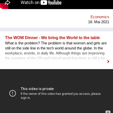
Economics
18. Mai 2021
The WOW Dinner - We bring the World to the table
What is the problem? The problem is that women and girls are
still on the side line in the tech world around the globe. In the
workplace, events, in daily life. Although things are improving
the numbers of the UN and Unicef proof that there is still a lot
of work to do for the coming years. Who are we ? The WOW
Dinner is a Global Organization that is based in the
Netherlands. It started initially as a one time event, but, after
the first edition sold out edition was a huge success we as
founders decided to continue. The WOW Dinner started as an
organization to promote women in the tech industry, but, grew
out to an organization that successfully promote, engage and
create opportunities for both women, men, lgtbq in the tech
industry. What we are doing new ? We organize networking
dinners in partnership with or around big events around the