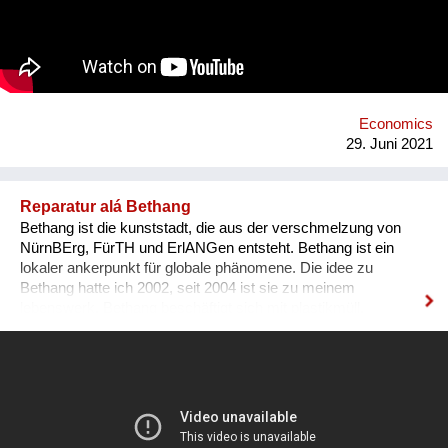
zusammenbringen wollen, um unseren Teil zur Reparatur der
Zukunft beizutragen.
Economics
29. Juni 2021
Reparatur alá Bethang
Bethang ist die kunststadt, die aus der verschmelzung von
NürnBErg, FürTH und ErlANGen entsteht. Bethang ist ein
lokaler ankerpunkt für globale phänomene. Die idee zu
Bethang hatte ich 2002, seit 2004 ist sie zu meinem
lebenswerk. Bethang beschäftigt sich mit plastikmüll,
kultureller diversität, migration, verkehrswende,
behördenstrukuren, aufhebung des zwangs zum
denkmalschutz und eben mit reparatur. In dem film sind von
mir reparierte gegenstände, z.b. 1 espressokocher, 1
giesskanne usw. zu sehen + dinge die mir weltweit auffallen +
die ich fotografiert habe. Oft fahrräder + autos repariert mit