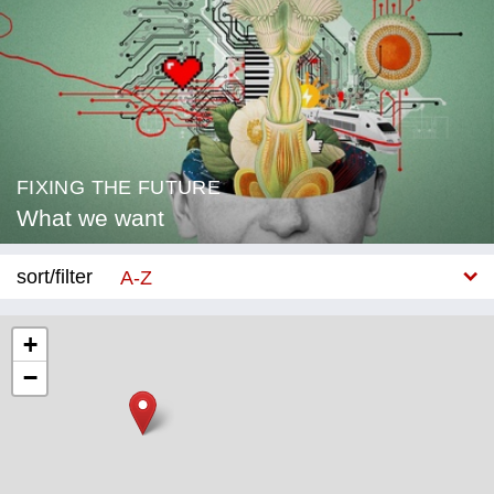
FIXING THE FUTURE
What we want
sort/filter
A-Z
New
+
−
Category
Education
Corona