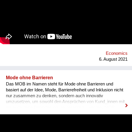
continuing to practice the status quo of art in “temporary used”
spaces, we decided to just use the space between the worlds
on a permanent and self-determined basis, as an experimental
playground for reawakening imagination in public space. We
resolve this through a decentralized platform using *AR
technology* in public space, making gps-anchored artifacts
accessible to everyone, both at home and abroad. Our
'building' is based on public participation that can inscribe itself
anywhere an...
Economics
6. August 2021
Mode ohne Barrieren
Das MOB im Namen steht für Mode ohne Barrieren und
basiert auf der Idee, Mode, Barrierefreiheit und Inklusion nicht
nur zusammen zu denken, sondern auch innovativ
umzusetzen, um sowohl den Ansprüchen von Kund_innen mit
als auch ohne Behinderung_en gerecht zu werden. MOB
kooperiert unter dem eigenen Label MOB Industries mit
Modeschaffenden, die exklusiv anspruchsorientierte Mode für
Kund_innen mit und ohne Behinderung_en entwickeln. MOB
unterstützt gemeinsam mit Rollstuhlnutzer_innen den