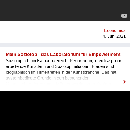
gafferband usw. Die idee dahinter ist, zum einen darauf
aufmerksam zu machen, dass viele dinge heutzutage ja so
hergestellt werden, dass man sie gar nicht reparieren kann,
bzw. die fabrikations- und vertriebssturkturen so sind, dass
man kein ersatzteil bekommt, und zum anderen darauf zu
verweisen, dass oft eben auch improvisiert geht, dinge z.b.
Economics
schnell mal mit einem klebeband zu reparier...
4. Juni 2021
Mein Soziotop - das Laboratorium für Empowerment
Soziotop Ich bin Katharina Reich, Performerin, interdisziplinär
arbeitende Künstlerin und Soziotop Initiatorin. Frauen sind
biographisch im Hintertreffen in der Kunstbranche. Das hat
systembedingte Gründe in den bestehenden
Geschlechterstereotypen. Männer werden vom System
gefördert und erzielen höhere Dotierungen. Mit zunehmendem
Alter führt dies zur Prekarisierung, was desaströs für Frauen
ist. Sie müssen daher raus aus den Ich-Isolationen. Das
Soziotop vereint die sozialen und sozialökonomischen
Perspektive von Frauen in der Kunst. Ein partizipatives und
generationenübergreifendes Mentoring-Projekt mit und für
weibliche Kunstschaffende. Frauen arbeiten im