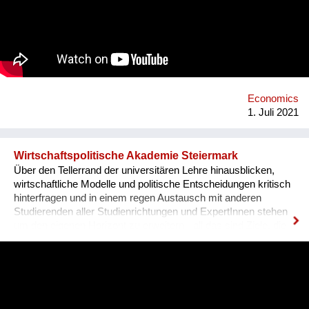
2021 vom 19. Juli bis 6. August erneut online statt. Organisator
ist die non-profit OeAD-WohnraumverwaltungsGmbH
(Betreiber von Passivhaus-Studierendenheimen) in
Kooperation mit BOKU Wien und Gemeinwohlökonomie.
Economics
1. Juli 2021
Wirtschaftspolitische Akademie Steiermark
Über den Tellerrand der universitären Lehre hinausblicken,
wirtschaftliche Modelle und politische Entscheidungen kritisch
hinterfragen und in einem regen Austausch mit anderen
Studierenden aller Studienrichtungen und ExpertInnen stehen
um den eigenen Horizont zu erweitern - all das sind Ziele, die
wir seit mittlerweile 12 Jahren als studentischer Verein mit viel
ehrenamtlichen Engagement und Herzblut verfolgen. 2007 von
einer Gruppe kritischer WirtschaftsstudentInnen in Wien und
einige Jahre später auch in der Steiermark gegründet, starten
wir in Graz im Oktober 2021 mit unserem neuen Jahrgang, in
dem wir kritische, interessierte und innovative Köpfe