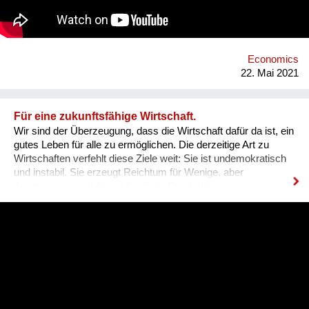
Zusammenschluss und legen aus ihren altersperspektiven
Einzelerfahrungen zusammen. Das Ziel des Soziotops ist die
Verbesserung der Arbeitssituation von Frauen in der Kunst
durch Vernetzung der einzelnen Erfahrungen sollen
Synergieeffekte genutzt werden.
Economics
22. Mai 2021
Für eine zukunftsfähige Wirtschaft.
Wir sind der Überzeugung, dass die Wirtschaft dafür da ist, ein
gutes Leben für alle zu ermöglichen. Die derzeitige Art zu
Wirtschaften verfehlt diese Ziele weit: Sie ist undemokratisch
und instabil. Sie erzeugt Reichtum für Wenige, aber
Ausgrenzung und Armut für Viele. Durch die
Umweltzerstörung werden diese Ungerechtigkeiten noch
weiter verschärft und unsere Lebensgrundlagen vernichtet.
Um dem zu begegnen, ist eine sozial-ökologische
Transformation der Wirtschaft dringend notwendig. Dafür gibt
es keinen Masterplan: Wir verstehen uns als Teil einer
Bewegung, welche viele Wege sucht und zusammenführt.
Denn die nötigen Veränderungen sind vielschichtig und
bedeuten eine weitgreifende Umstellung unserer Lebenswelt.