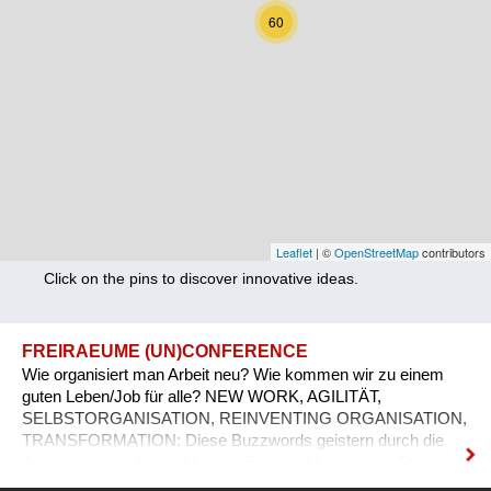
Nutrition
60
Health
Climate Innovation
Culture
Social
Technology
Leaflet
| ©
OpenStreetMap
contributors
Click on the pins to discover innovative ideas.
Economics
Other
FREIRAEUME (UN)CONFERENCE
Wie organisiert man Arbeit neu? Wie kommen wir zu einem
+ Entries in English only
guten Leben/Job für alle? NEW WORK, AGILITÄT,
SELBSTORGANISATION, REINVENTING ORGANISATION,
TRANSFORMATION: Diese Buzzwords geistern durch die
Arbeitswelt von heute. Unterm Strich geht es um die Frage:
Wie wollen wir Arbeit organisieren, die eine Bereicherung auf