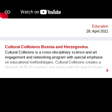
they share with students from all over Peru. We want more
children to believe in themselves to achieve their dreams. That
moves us and has led us to offer more than 30 thousand free
classes with 300 different themes such as mini engineers, mini
chef, mini architects, singing, scientific experiments, veterinary
...
Education
28. April 2021
Cultural Collisions Bosnia and Herzegovina
Cultural Collisions is a cross-disciplinary science and art
engagement and networking program with special emphasis
on educational methodologies. Cultural Collisions creates a
dialogue HUB of scientists and artists with the goal to inspire
school students and invite them to actively participate in this
cross disciplinary dialogue. It is designed to trigger curiosity,
enhance creativity, and foster critical thinking and help school
students to create their own artistic reflections on scientific or
technologic topics. The interdisciplinary program allows the
next generation to get prepared for the challenges of the 21st
century. Science & Art connecting People. Cross disciplinary
science & art engagement and global networking by ORIGIN: