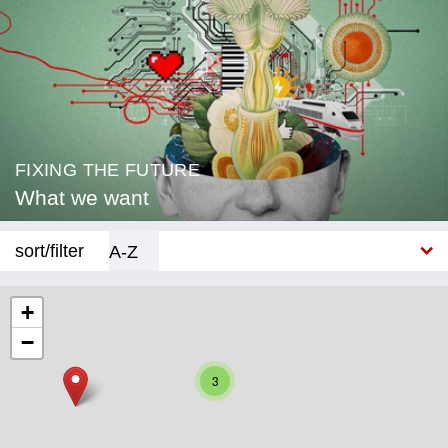
FIXING THE FUTURE
What we want
sort/filter
A-Z
New
+
−
Category
3
Education
Corona