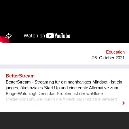
platform for collecting experiences, knowledge and passions
and sharing it with others. In order to kickstart the platform by
1st of September 2022, we want to find 15 mentors by the 1st
of August 2022 to host at least one mentorship
programme/session on their passion and interests by the 30th
of September 2022. Contact: alyapetrakova@gmail.com
Education
26. Oktober 2021
BetterStream
BetterStream - Streaming für ein nachhaltiges Mindset - ist ein
junges, ökosoziales Start Up und eine echte Alternative zum
Binge-Watching! Denn das Problem ist der wahllose
Medienkonsum, der durch die Ablenkungsindustrie befeuert
wird und wahnsinnig viel CO2 erzeugt. Die BetterStream App
bietet kostenlos inspirierende Filme und Podcasts zu den
Kernthemen Umweltschutz, gesellschaftlicher Wandel und
persönliche Entwicklung. Dabei thematisieren wir zusätzlich
den Ausstoß von CO2, der im Zusammenhang mit Streaming