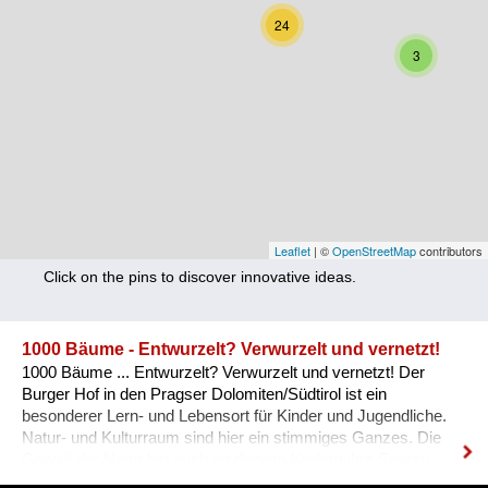
Nutrition
24
3
Health
Climate Innovation
Culture
Social
Technology
Leaflet
| ©
OpenStreetMap
contributors
Click on the pins to discover innovative ideas.
Economics
Other
1000 Bäume - Entwurzelt? Verwurzelt und vernetzt!
1000 Bäume ... Entwurzelt? Verwurzelt und vernetzt! Der
+ Entries in English only
Burger Hof in den Pragser Dolomiten/Südtirol ist ein
besonderer Lern- und Lebensort für Kinder und Jugendliche.
Natur- und Kulturraum sind hier ein stimmiges Ganzes. Die
Gewalt der Natur hat auch an diesem Kraftort ihre Spuren
hinterlassen. 2018 hat ein Sturmtief die Bäume eines