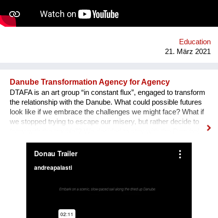
https://mhoch.web.cern.ch/Art@CMS/ORIGIN_CERN_IR_Nov2019
Education
21. März 2021
Danube Transformation Agency for Agency
DTAFA is an art group “in constant flux”, engaged to transform
the relationship with the Danube. What could possible futures
look like if we embrace the challenges we might face? What if
we stopped trying to escape our misery, but rather decide to
“stay with the trouble”? We decided to stay with the Danube!
We are mapping the anticipated emergencies that the river
might face in the future, producing experimental ‘solutions’:
speculative maps, fish friendly swimming classes, underwater
radios… Our experimental interactive forecast service
“woodiana.today” reports on the status of the Anthropocene
and sketches a variety of speculative futures. Come and swim
with us at "Novi Sad - European Capital of Culture 2022", if it
won't be already too late, and Danube dries up.