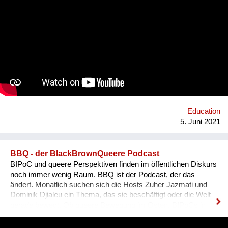
Waldstriches in der Nähe des Hofes wie Streichhölzer
umgeknickt. 2020 versucht ein Virus die vielfältigen Projekte
lahmzulegen. Das innovative Mal- und Schreibprojekt „1000
Bäume“ lässt Hoffnung aufkeimen. 50 Kindergärten, Grund-
und Mittelschulen aus Südtirol, Österreich, Deutschland und
Polen unterstützen mit Bildern und Texten die Errichtung eines
Schutzwaldes und pflanzen auch in ihrer Umgebung Bäume.
Das digitale Projekt lädt junge Menschen ein, gemeinsam mit
Erwachsenen an der Reparatur der Zukunft aktiv mitzuwirken.
Lokal verwurzelt und global vernetzt.
Education
5. Juni 2021
BBQ - der BlackBrownQueere Podcast
BIPoC und queere Perspektiven finden im öffentlichen Diskurs
noch immer wenig Raum. BBQ ist der Podcast, der das
ändert. Monatlich suchen sich die Hosts Zuher Jazmati und
Dominik Djialeu ein Thema, das sie beschäftigt oder die Welt
gerade bewegt. Ob queere Bewegung im Osten, BIPoCs in
der Politik oder die glamouröse Welt des Ballroom Culture – zu
Gast sind immer Betroffene, Aktive und Menschen aus der