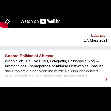
listening to the stories. It is about learning from each other to
adapt and overcome the challenges posed by changing
environments. It is about relaying and connecting stories
together to create a better understanding of complex
phenomena. It is about bringing people together to form bonds
of cooperation and solidarity. www.climatewalk.eu
Education
17. März 2021
Cosmo Politics of Ahimsa
Wer bin ich? Dr. Eva Pudill, Fotografin, Philosophin, Yogi &
Initiatorin des Cosmopolitics-of-Ahimsa Netzwerkes. Was ist
das Problem? In der Moderne wurde Religion ideologisiert
bzw. Ideologie zum Religionsersatz. An den daraus
resultierenden Spaltungen leidet die Menschheit heute noch.
Wie würde dagegen eine Ideologie-lose transformative
Spiritualität aussehen, die sich nicht mit persönlicher
Verwirklichung zufrieden gibt, sondern auf dem Weg der
Gewaltlosigkeit eine Befreiung im kosmopolitischen Maßstab
anstrebt? Was mache ich anders? Ziel des Ahimsa-
Netzwerkes ist eine kritische und kreative