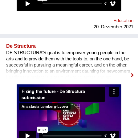
Education
20. Dezember 2021
De Structura
DE STRUCTURA’S goal is to empower young people in the
arts and to provide them with the tools to, on the one hand, be
successful in pursuing a meaningful career, and on the other,
bringing innovation to an environment daunting for newcomers.
Leading the project is a team of young artists and art
professionals, who through first- hand experience understand
how difficult it usually is to build a meaningful career in the
sphere of arts and culture. What is the problem? One’s
decision to become an artist or an art professional is often
challenged by numerous questions. “Art is a hobby, not a
profession, shouldn’t you choose something more sensible?”
“It is a vocation for the wealthy and the elites, they will never let
you in. Do you want to deal with this cruel reality?” “How are
you going to pay your bills or get health insurance?” Being