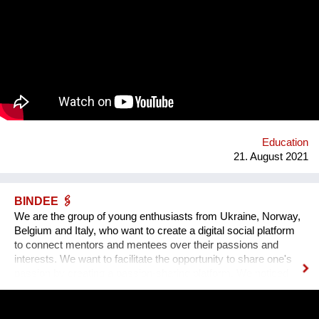
Szene um ihre Expertise zu teilen. Was BBQ dabei so
einzigartig macht? Der nicht-weiße und dazu queere
Blickwinkel auf Themen mit gesellschaftlicher Relevanz.
Education
21. August 2021
BINDEE 🖇
We are the group of young enthusiasts from Ukraine, Norway,
Belgium and Italy, who want to create a digital social platform
to connect mentors and mentees over their passions and
interests. We want to facilitate the opportunity to share one's
passion by creating a passion-sharing platform. We noticed
that during the lockdown a lot of people suffer from the lack of
communication. That’s why we wanted to provide an
opportunity for socialising safely. Our project creates a unique