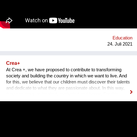
Auseinandersetzung mit vorherrschenden Diskursen über
Gewalt und Gewaltlosigkeit. Um die vielfältigen Möglichkeiten
von Ahimsa sichtbar zu machen, soll ein Archiv aus Video-
Interviews & Texten entstehen.
Education
24. Juli 2021
Crea+
At Crea +, we have proposed to contribute to transforming
society and building the country in which we want to live. And
for this, we believe that our children must discover their talents
and dedicate to what they are passionate about. In this way,
they can grow up inspired, motivated and happy. For this
reason and through 10 years, Crea + has had the mission of
allowing children from vulnerable backgrounds to discover
their talent and find their passion during their school years. To
achieve this, we have built a professional volunteering program
in which young people and adults donate their talents, hobbies
and professions through face-to-face and virtual classes that