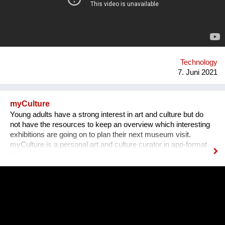
system which has many benefits. As it adapts to the field, it
also can respond to other issues such as the treatment of
industrial effluents and the reuse of water.
Technology
7. Juni 2021
myCulture
Young adults have a strong interest in art and culture but do
not have the resources to keep an overview which interesting
exhibitions are going on to plan their next museum visit.
myCulture is a personal art and culture curator in app-format
that provides art enthusiasts with personalised
recommendations for exhibitions based on their interests and
keeps them up-to-date about the latest cultural events. Our
Founders Vera L. B. Grablechner, MA and her technical Co-
Founder have a strong background in marketing, sales and e-
business on the one hand and IT on the other hand. Both are
connected by their passion for art, culture and sustainability as