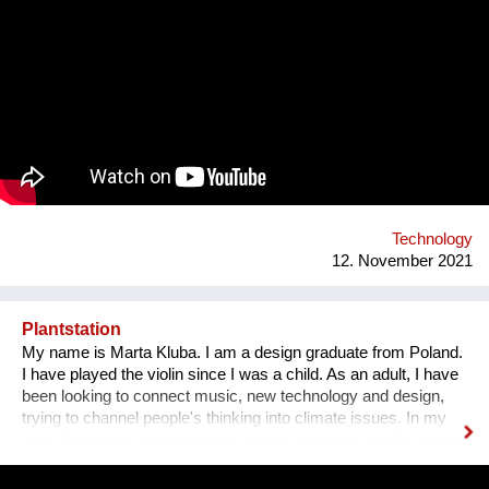
Verwertung). Das ist schade, denn Plastik ist ein Material mit
vielen sinnvollen Eigenschaften. So ist Plastik strapazierfähig,
hält Umwelteinflüssen gut stand und bestimmte Plastikarten
lassen sich sehr gut wiederverwerten. Leider ist Plastik zu
günstig. Für die Industrie ist die Sortierung und
Wiederverwertung von Plastik daher wirtschaftlich wenig
attraktiv. Es braucht daher andere Initiativen und vor allem ein
neues Bewusstsein im Bezug auf Plastik, um dem Problem zu
begegnen. In unserer Werkstatt entwickeln wir Maschinen und
forschen an Verarbeitungsmethoden der Plastikarten HDPE,
LDPE und PP. Aus unserer Arbeit mit dem Mat...
Technology
12. November 2021
Plantstation
My name is Marta Kluba. I am a design graduate from Poland.
I have played the violin since I was a child. As an adult, I have
been looking to connect music, new technology and design,
trying to channel people's thinking into climate issues. In my
work I try to put emphasize on climate changes and the power
of nature which can change people's lives and make them
much happier. First, I have designed an instrument for plants,