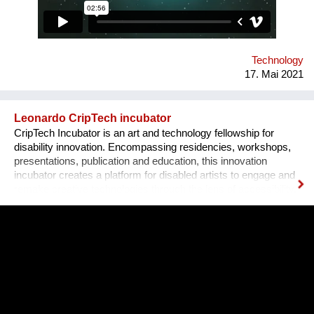
Tens of our alumni teams currently operate as successful
businesses in Romania and internationally.
Technology
17. Mai 2021
Leonardo CripTech incubator
CripTech Incubator is an art and technology fellowship for
disability innovation. Encompassing residencies, workshops,
presentations, publication and education, this innovation
incubator creates a platform for disabled artists to engage and
remake creative technologies through the lens of accessibility.
Employing a broad understanding of technologies, including
prosthetic tools, neural networks, software and the built
environment, CripTech Incubator reimagines enshrined notions
of how a body-mind can move, look, communicate.