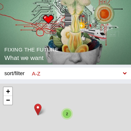
FIXING THE FUTURE
What we want
sort/filter
A-Z
New
+
−
Category
Education
2
Corona