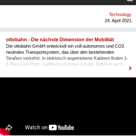
world. Our networking dinners are personal and have this
atmosphere that is unique for our organization and where it
stands for. We hav...
Technology
24. April 2021
ottobahn - Die nächste Dimension der Mobilität
Die ottobahn GmbH entwickelt ein voll-autonomes und CO2
neutrales Transportsystem, das über den bestehenden
Straßen verkehrt. In elektrisch angetriebene Kabinen finden 1-
4 Personen Platz, wahlweise können mit den Kabinen auch
Güter transportiert werden. Der Service ist on-demand per App
bestellbar, die Kabinen können an jeder Stelle im Streckennetz
abgelassen werden.