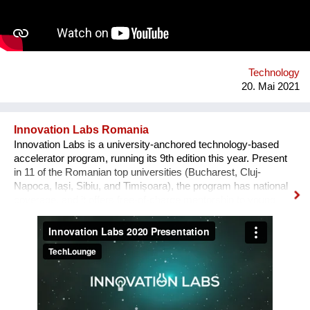
well as their strong will to make the world a better place. We
are currently looking for funding to support our app launch at
the end of 2021.
Technology
20. Mai 2021
Innovation Labs Romania
Innovation Labs is a university-anchored technology-based
accelerator program, running its 9th edition this year. Present
in 11 of the Romanian top universities (Bucharest, Cluj-
Napoca, Iași, Sibiu, and Timișoara), the program has national
coverage, and it offers free-of-charge mentorship to young
early-stage start-up teams that engage in a journey from
creative idea to user-focused prototype and product. The
problem we solve, in broad terms, is the low percentage of
young tech entrepreneurs in the Romanian start-up
ecosystem. Our solution is a novel grassroots approach: we
recruit students with good technical skills and train them in
teamwork, product development and pitching to investors.