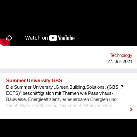
taking action, working in teams, and solving the world's
challenges, they gain essential skills such as critical thinking,
resilience, and creativity. We are a global movement with
members from 100+ countries. Join us on our journey of
making every young mind a changemaker!
Technology
27. Juli 2021
Summer University GBS
Die Summer University „Green.Building.Solutions. (GBS, 7
ECTS)” beschäftigt sich mit Themen wie Passivhaus-
Bauweise, Energieeffizienz, erneuerbaren Energien und
nachhaltiger Stadtplanung. Sie spricht dabei vor allem
internationale Studierende und Professionals aus den
Bereichen Architektur, sowie Energie- und Bauwirtschaft an.
Diese können ihre fachspezifischen Kenntnisse vertiefen und
praxisnahe Inhalte durch ein interdisziplinäres Programm
erfahren, das auch eine abschließende Projektarbeit mit