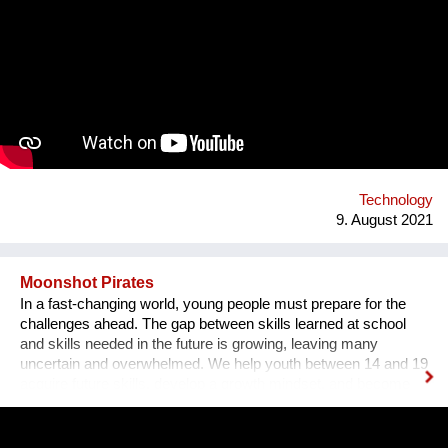
Fasola si do. It is a wooden box with metal wires, containing
electronics. The instrument is programmed to play violin
sounds for plants. For my master deegre project I have
designed a modular installation, Plantstation, where I
cooperated with a music composer, scientists, craftsmen and
an IT programmer. Having obtained sponsorship helped me to
bring the project into effect and create a working prototype of
the installation. To me, music is an enormous, exciting and
emotional medium. Combined with new technology, music can
create extensive possibilites, ...
Technology
9. August 2021
Moonshot Pirates
In a fast-changing world, young people must prepare for the
challenges ahead. The gap between skills learned at school
and skills needed in the future is growing, leaving many
uncertain and overwhelmed. We help youth between 14 and 19
acquire future skills, develop a growth mindset, and become
leaders of tomorrow. Our programs are designed to create an
understanding of innovation and exponential technologies and
at the same time, to build strong minds and future leaders. By