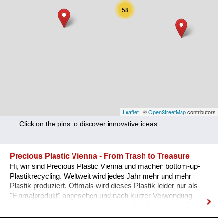
Nutrition
58
Health
Climate Innovation
Culture
Social
Technology
Leaflet
| ©
OpenStreetMap
contributors
Click on the pins to discover innovative ideas.
Economics
Other
Precious Plastic Vienna - From Trash to Treasure
Hi, wir sind Precious Plastic Vienna und machen bottom-up-
+ Entries in English only
Plastikrecycling. Weltweit wird jedes Jahr mehr und mehr
Plastik produziert. Oftmals wird dieses Plastik leider nur als
"Einmalprodukt" angesehen und nach kurzer Verwendung
landet es im Müll und wird anschließend in den meisten Fällen
entweder vergraben (Landfilling) oder verbrannt (thermische