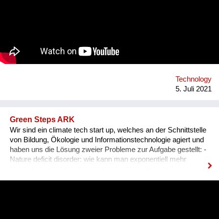
einbezieht. 2021 findet die GBS von 17. Juli bis 8. August zum
zweiten Mal online statt. Bisher nahmen bereits über 340
Teilnehmer*innen aus mehr als 70 Nationen daran teil.
Organisator ist die non-profit OeAD-
WohnraumverwaltungsGmbH (Betreiber von Passivhaus-
Studierendenheimen) in enger Kooperation mit TU Wien und
BOKU.
Technology
5. Juli 2021
Green Steps ARK
Wir sind ein climate tech start up, welches an der Schnittstelle
von Bildung, Ökologie und Informationstechnologie agiert und
haben uns die Lösung zweier Probleme zur Aufgabe gestellt: -
Nature deficit disorder: wie kann man exponentiell mehr
Menschen wieder in Kontakt mit der Natur bringen? -
Fragmentation of environmental education: wie kann man
verschiedenste Akteure in diesem Bereich global an einem
Strang ziehen lassen, um exponentiell mehr impact zu
erzeugen? Unsere out-of-the-box Lösung ist eine gamified
social media platform, welche learner, facilitator &