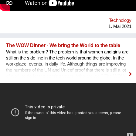
Technology
1. Mai 2021
The WOW Dinner - We bring the World to the table
What is the problem? The problem is that women and girls are
still on the side line in the tech world around the globe. In the
workplace, events, in daily life. Although things are improving
the numbers of the UN and Unicef proof that there is still a lot
of work to do for the coming years. Who are we ? The WOW
Dinner is a Global Organization that is based in the
Netherlands. It started initially as a one time event, but, after
the first edition sold out edition was a huge success we as
founders decided to continue. The WOW Dinner started as an
organization to promote women in the tech industry, but, grew
out to an organization that successfully promote, engage and
create opportunities for both women, men, lgtbq in the tech
industry. What we are doing new ? We organize networking
dinners in partnership with or around big events around the