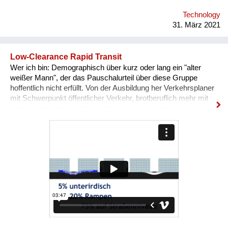
Technology
31. März 2021
Low-Clearance Rapid Transit
Wer ich bin: Demographisch über kurz oder lang ein "alter
weißer Mann", der das Pauschalurteil über diese Gruppe
hoffentlich nicht erfüllt. Von der Ausbildung her Verkehrsplaner
mit Schwerpunkt öffentlicher Verkehr, brotberuflich mehr mit
konventionelleren und freizeitlich mehr mit innovativen
Lösungen befasst. Was das Problem ist: Hohe Kosten für
hochwertigen öffentlichen Stadtverkehr (U-Bahn, S-Bahn),
daher in vielen Städten und ihrem Umland immer noch zu
wenige gute Alternativen zum Auto. Was ich neu zu machen
vorschlage: Eine Schnellstraßenbahn, die so viel wie möglich
auf der Oberfläche fährt und nur so viel unterirdisch, wie nötig
ist, um Störungen durch den Autoverkehr zu vermeiden. Durch
besonders niedrige Fahrzeuge, eine optimierte
Verkehrsführung und angepasste Trassierungswerte kann
nahezu die Qualität einer U-Bahn erreicht werden, während die
Kosten näher bei jenen einer Straßenbahn liegen. Link zur