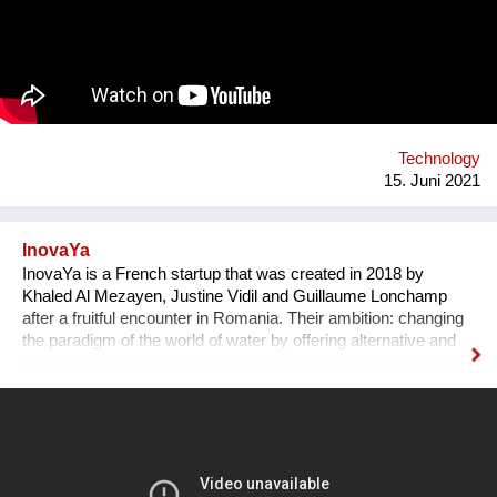
organizations in learning communities verbindet und best
practices in einer global commons library lokalen Akteuren
einfach zugänglich macht. Ein global leaderboard zeigt, dass
wir alle in einem Boot (ARK) sitzen und der Beitrag eines jeden
als ecosystem service provider zur Lösung der Klimakrise
zählt.
Technology
15. Juni 2021
InovaYa
InovaYa is a French startup that was created in 2018 by
Khaled Al Mezayen, Justine Vidil and Guillaume Lonchamp
after a fruitful encounter in Romania. Their ambition: changing
the paradigm of the world of water by offering alternative and
responsible filtration solutions to improve universal access to
drinking water and preserve water resources. After seven
years of R&D initiated in Romania, they have created a
disruptive technology: the unYo®. This innovation, which
combines ultrafiltration and adsorbent filters, can treat all
sources of fresh water and provide drinking water to
communities of 500 to 20,000 inhabitants. It is a patented