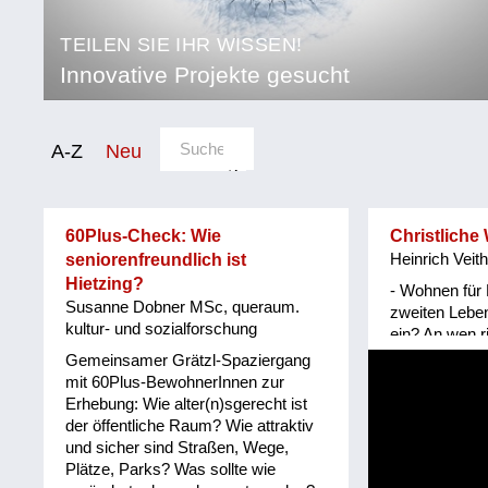
TEILEN SIE IHR WISSEN!
Innovative Projekte gesucht
Sortierung/Filter
A-Z
Neu
Kategorie
Beratung
60Plus-Check: Wie
Christlich
&
seniorenfreundlich ist
Heinrich Veith
Coaching
Hietzing?
- Wohnen für
Susanne Dobner MSc, queraum.
zweiten Leben
Bildung
kultur- und sozialforschung
ein? An wen ri
Initiative?* W
Gemeinsamer Grätzl-Spaziergang
Demenz
in der zweite
mit 60Plus-BewohnerInnen zur
einem Zusam
Erhebung: Wie alter(n)sgerecht ist
Digitalisierung
gleichgesinn
der öffentliche Raum? Wie attraktiv
interessiert s
und sicher sind Straßen, Wege,
Gesundheit
ausgewählten
Plätze, Parks? Was sollte wie
Mai 2017 in ei