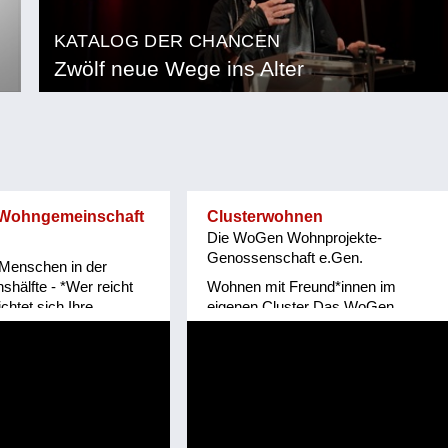
KATALOG DER CHANCEN
Zwölf neue Wege ins Alter
e Wohngemeinschaft
Clusterwohnen
Die WoGen Wohnprojekte-
Genossenschaft e.Gen.
 Menschen in der
shälfte - *Wer reicht
Wohnen mit Freund*innen im
chtet sich Ihre
eigenen Cluster Das WoGen
ir sind Menschen, „die
Quartiershaus am Wiener
n Lebenshälfte“ an
Hauptbahnhof ermöglicht
menleben mit
Clusterwohnen für ein erfülltes
ten Personen
Leben im Alter in einer besonderen
ind. Diese
Balance zwischen Individualität und
 Personen leben seit
Gemeinschaft. *Wer reicht ein?* Die
ner „Christlichen
WoGen Wohnprojekte-