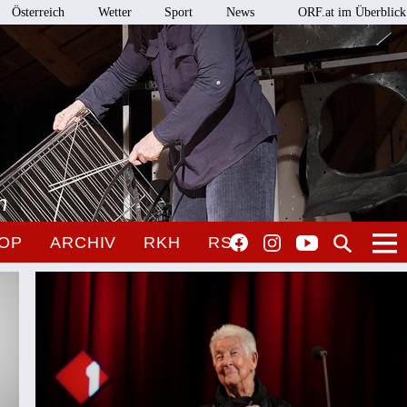
Österreich
Wetter
Sport
News
ORF.at im Überblick
n
OP
ARCHIV
RKH
RSO