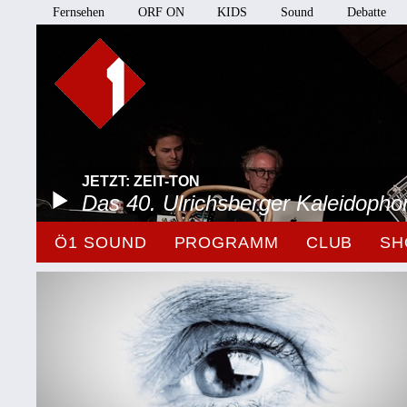
Fernsehen
ORF ON
KIDS
Sound
Debatte
JETZT: ZEIT-TON
Das 40. Ulrichsberger Kaleidopho
Ö1 SOUND
PROGRAMM
CLUB
SH