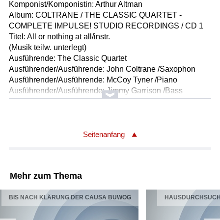
Komponist/Komponistin: Arthur Altman
Album: COLTRANE / THE CLASSIC QUARTET -
COMPLETE IMPULSE! STUDIO RECORDINGS / CD 1
Titel: All or nothing at all/instr.
(Musik teilw. unterlegt)
Ausführende: The Classic Quartet
Ausführender/Ausführende: John Coltrane /Saxophon
Ausführender/Ausführende: McCoy Tyner /Piano
Ausführender/Ausführende: Jimmy Garrison /Bass
Ausführender/Ausführende: Elvin Jones /Drums
Länge: 03:00 min
Label: Impulse! IMPD8280 (8-CD-Box)
Seitenanfang
Komponist/Komponistin: Frank Loesser
Album: COLTRANE / THE CLASSIC QUARTET -
COMPLETE IMPULSE! STUDIO RECORDINGS / CD 1
Mehr zum Thema
Titel: The Inchworm/instr. / aus dem Film "Hans Christian
Andersen" / "Hans Christian Andersen und die Tänzerin"
BIS NACH KLÄRUNG DER CAUSA BUWOG
HAUSDURCHSUCH
Ausführende: The Classic Quartet
Ausführender/Ausführende: John Coltrane