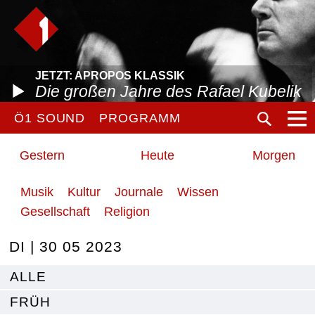
JETZT: APROPOS KLASSIK
Die großen Jahre des Rafael Kubelik
Ö1 SOUND
PROGRAMM
Gestern
Heute
Morgen
Musik
Kultur
Journale
Wissen
Gesellschaft
Religion
DI | 30 05 2023
ALLE
FRÜH