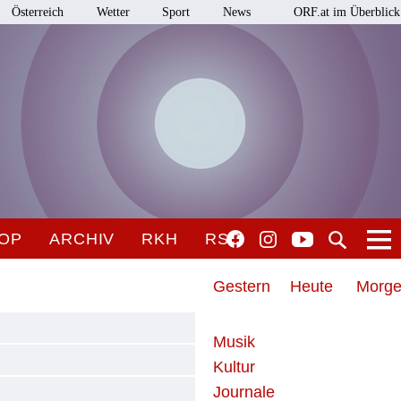
Österreich
Wetter
Sport
News
ORF.at im Überblick
OP
ARCHIV
RKH
RSO
Gestern
Heute
Morg
Musik
Kultur
Journale