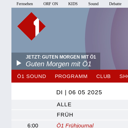
Fernsehen
ORF ON
KIDS
Sound
Debatte
JETZT: GUTEN MORGEN MIT Ö1
Guten Morgen mit Ö1
Ö1 SOUND
PROGRAMM
CLUB
SH
DI | 06 05 2025
ALLE
FRÜH
6:00
Ö1 Frühjournal