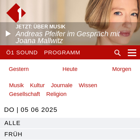
JETZT: ÜBER MUSIK
Andreas Pfeifer im Gespräch mit
Joana Mallwitz
Ö1 SOUND
PROGRAMM
Gestern
Heute
Morgen
Musik
Kultur
Journale
Wissen
Gesellschaft
Religion
DO | 05 06 2025
ALLE
FRÜH