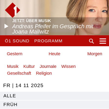
JETZT: ÜBER MUSIK
Andreas Pfeifer im Gespräch mit
Joana Mallwitz
Ö1 SOUND
PROGRAMM
Gestern
Heute
Morgen
Musik
Kultur
Journale
Wissen
Gesellschaft
Religion
FR | 14 11 2025
ALLE
FRÜH