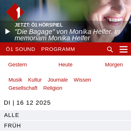
JETZT: Ö1 HÖRSPIEL
"Die Bagage" von Monika Helfer. In
memoriam Monika Helfer
Ö1 SOUND
PROGRAMM
Gestern
Heute
Morgen
Musik
Kultur
Journale
Wissen
Gesellschaft
Religion
DI | 16 12 2025
ALLE
FRÜH