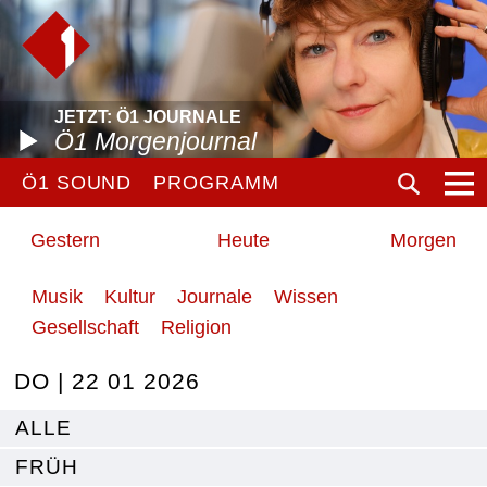
JETZT: Ö1 JOURNALE
Ö1 Morgenjournal
Ö1 SOUND
PROGRAMM
Gestern
Heute
Morgen
Musik
Kultur
Journale
Wissen
Gesellschaft
Religion
DO | 22 01 2026
ALLE
FRÜH