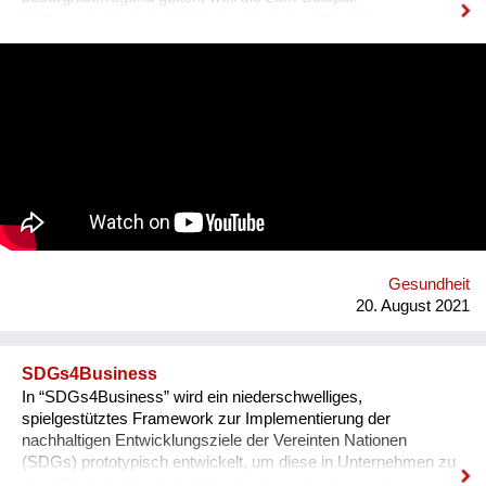
krebserzeugende, hormonell schädliche oder stark
umweltgefährdende Eigenschaften besitzen. Abgekürzt
werden sie als SVHCs bezeichnet (Substances of Very High
Concern). Sie können auch in Spielzeug, Textilien, Schuhen
und anderen Alltagsprodukten enthalten sein.
Konsument*innen haben das Recht, darüber Auskunft zu
bekommen. Hersteller und Händler müssen sie informieren,
wenn ein SVHCs in einem Produkt in einer Konzentration von
mehr als 0,1 % enthalten ist. Diese Auskunft muss spätestens
nach 45 Tagen erfolgen. Gemeinsam mit 18 Partnern aus 13
europäischen Ländern entwickelten der Verein für
Konsumenteninformation VKI und Global 2000 die
Smartphone-App „Scan4Chem“, die es Konsument*innen
Gesundheit
erleichtert, solche Anfragen zu stellen. Mittel- bis langfristig ist
20. August 2021
ein weiteres Ziel,...
SDGs4Business
In “SDGs4Business” wird ein niederschwelliges,
spielgestütztes Framework zur Implementierung der
nachhaltigen Entwicklungsziele der Vereinten Nationen
(SDGs) prototypisch entwickelt, um diese in Unternehmen zu
den Mitarbeiter*innen zu bringen. Ausgehend von einem