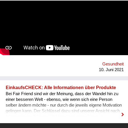
go on the internet and look up some questions, not all the
answers will be correct, and some may even be harmful. Our
App will tackle the informational problem by using
professionals as our sources, will be multilingual so that
anyone no matter their language may understand it, and
discreet - so that no one will be outed or put in danger. To top it
all off, we plan to include gamification and "modern" ways of
conveying the information (videos, games, memes, jokes) in
addition to the more traditional paragraphs and articles. There
may be many apps and books on Sexual Education, but very
few are By Teenagers For Teenagers...
Gesundheit
10. Juni 2021
EinkaufsCHECK: Alle Informationen über Produkte
Bei Fair Friend sind wir der Meinung, dass der Wandel hin zu
einer besseren Welt - ebenso, wie wenn sich eine Person
selber ändern möchte - nur durch die jeweils eigene Motivation
gelingen kann. Der Schlüssel dazu sind unserer Ansicht nach
Informationen. Bildung hilft Menschen mehr Dinge zu
verstehen und besser zu leben. Informationen führen zu dem