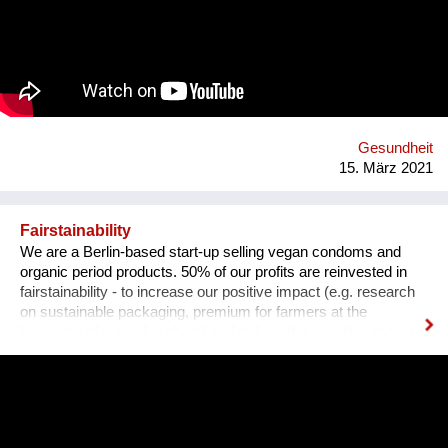
um diesen Zustand zu ändern und bieten eine kreislauffähige
Alternative zu synthetischen Gummibändern. eco * fair * lovely
Webseite: https://premium-haberdashery.de Facebook:
https://www.facebook.com/CHARLEorganic Instagram:
https://www.instagram.com/charle_premium_haberdashery/
Gesundheit
15. März 2021
Fairstainability
We are a Berlin-based start-up selling vegan condoms and
organic period products. 50% of our profits are reinvested in
fairstainability - to increase our positive impact (e.g. research
on sustainable packaging, premium for farmers at the
beginning of our value chain) and reduce the negative impact
we have with our operations (e.g. CO2 footprint, plastic
pollution). One major field of action is in our value chains.
Natural rubber (the material our condoms are made of) is
grown on over 14 million hectars world wide, mainly in
monocultures, often of deforested land under sometimes