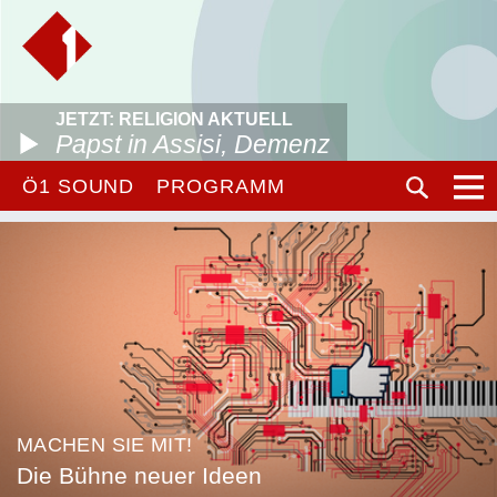
JETZT: RELIGION AKTUELL
Papst in Assisi, Demenz
Ö1 SOUND
PROGRAMM
MACHEN SIE MIT!
Die Bühne neuer Ideen