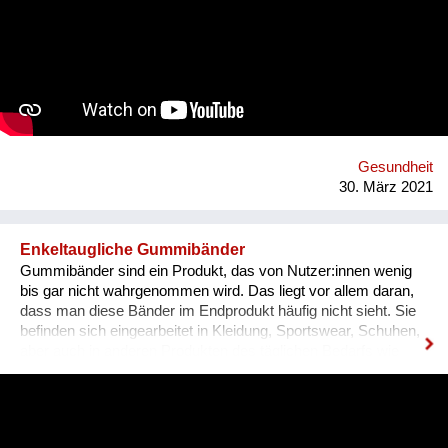
Die Sammlung von Ideen soll zuerst online und dann wenn
erlaubt auch als Fest der Freude à la "BRING YOUR MOHDy"
realisiert werden - IMMER unter Einhaltung der gesetzlichen
Bestimmungen! Der Reinerlös geht an soziale Vereine. Damit
möchten wir unsere menschlichen Fähigkeiten wie Kreativität
und Humor feiern und auf das Thema psychische Gesundheit
während der Covid-Krise aufmerksam machen!
Gesundheit
30. März 2021
Enkeltaugliche Gummibänder
Gummibänder sind ein Produkt, das von Nutzer:innen wenig
bis gar nicht wahrgenommen wird. Das liegt vor allem daran,
dass man diese Bänder im Endprodukt häufig nicht sieht. Sie
befinden sich eingearbeitet in Kleidung, Sportswear, Schuhen,
aber auch in anderen Produkten des täglichen Bedarfs wie
zum Beispiel Haarschmuck, Spielzeug oder Notizbüchern.
Wusstest du, dass selbst bei biozertifizierter Kleidung,
Kurzwaren wie zum Beispiel Gummibänder nicht zwingend
nachhaltig sein müssen? Wir sind im Jahr 2012 angetreten,