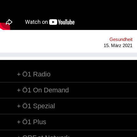
precarious working conditions. We have set up a regenerative
rubber initiative in which we are working together with farmers
in Southern Thailand, sourcing rubber grown in agroforestry
systems, providing a guaranteed purchase and premium price.
Gesundheit
15. März 2021
Ö1 Radio
Ö1 On Demand
Ö1 Spezial
Ö1 Plus