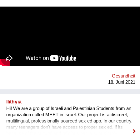
kurzweiligen Mobile Game, welches einen Einblick in eine
idealtypische Version eines Unternehmens bietet, das bereits
wesentliche Schritte in Richtung Nachhaltigkeit gesetzt hat,
werden spezifische Umsetzungsstrategien samt
Impactabschätzung unter geringem bis überschaubarem
Ressourcenaufwand abgeleitet und in einer interaktiven Matrix
im Kontext der SDGs dargestellt.
Gesundheit
18. Juni 2021
Ilithyia
Hi! We are a group of Israeli and Palestinian Students from an
organization called MEET in Israel. Our project is a discreet,
multilingual, professionally sourced sex ed app. In our country,
many teenagers don't have access to proper sex ed, if its
because of the cultural and religious barriers, or simply
because it isn't taught properly at schools. While anyone can