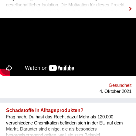
gesellschaftlicher Isolation. Die Motivation für dieses Projekt
entsprang aus eigenen Erfahrungen mit diesen Problemen und
den unzureichenden angebotenen Lösungen.DAM IT wird
dabei eine leistbare und ansprechende Hilfestellung darstellen
und durch ein Wiener Startup entwickelt. DAM IT ist eine
Kombination aus Gesundheits-App und Computerspiel und
wirkt durch den Aufbau von Tagesstrukturen auf verspielte
Weise präventiv gegen psychische Probleme. Was uns
hervorhebt ist die Verbindung von digitaler und analoger Welt.
Ein digitaler Biber nimmt die User an der Hand, führt sie mit
einfachen Aufgaben zurück zu einem ausgewogenen
Lebensstil.
Gesundheit
4. Oktober 2021
Schadstoffe in Alltagsprodukten?
Frag nach, Du hast das Recht dazu! Mehr als 120.000
verschiedene Chemikalien befinden sich in der EU auf dem
Markt. Darunter sind einige, die als besonders
besorgniserregend gelten, weil sie zum Beispiel