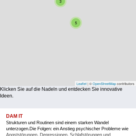
3
Corona
Ernährung
5
Gesundheit
Klimainnovation
Kultur
Soziales
Technologie
Leaflet
| ©
OpenStreetMap
contributors
Klicken Sie auf die Nadeln und entdecken Sie innovative
Wirtschaft
Ideen.
Weiteres
DAM IT
Strukturen und Routinen sind einem starken Wandel
unterzogen.Die Folgen: ein Anstieg psychischer Probleme wie
Angststörungen, Depressionen, Schlafstörungen und