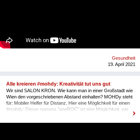
die Gesundheitsförderung und Prävention in und rund um
Haslach an der Mühl in Oberösterreich. Oder vielmehr: Mit
den Expertinnen und Experten verbessern die Menschen ihre
eigene Gesundheitskompetenz, denn die Projekte werden
immer gemeinsam mit ihnen umgesetzt oder nach ihren
Bedürfnissen entwickelt. Dabei arbeiten wir von PROGES mit
dem innovativen Social-Prescribing-Ansatz der in diesem
österreichischen Modellprojekt durch systemisches und
individuelles "Link-Working" zwischen Primärversorgung,
Gesundheitsförderungs- und Präventionsangeboten und
Gesundheit
sozialen Bedürfnissen der Menschen in der Re...
19. April 2021
Alle kreieren #mohdy: Kreativität tut uns gut
Wir sind SALON KRON. Wie kann man in einer Großstadt wie
Wien den vorgeschriebenen Abstand einhalten? MOHDy steht
für: Mobiler Helfer für Distanz. Hier eine Möglichkeit für einen
#mohdy​: Dieser namens "anoROC"​​ ist eine Möglichkeit, wie
man unter Berücksichtigung der vorgeschriebenen Distanz
sogar "disTANZEN" kann. Wie sieht Dein persönlicher #mohdy​
aus? Lasst uns eine Ideensammlung von MOHDys machen -
kann auch gut im Werksunterricht für Schüler kreiert werden.