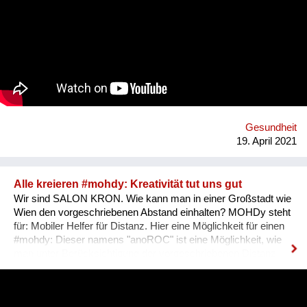
die Gesundheitsförderung und Prävention in und rund um
Haslach an der Mühl in Oberösterreich. Oder vielmehr: Mit
den Expertinnen und Experten verbessern die Menschen ihre
eigene Gesundheitskompetenz, denn die Projekte werden
immer gemeinsam mit ihnen umgesetzt oder nach ihren
Bedürfnissen entwickelt. Dabei arbeiten wir von PROGES mit
dem innovativen Social-Prescribing-Ansatz der in diesem
österreichischen Modellprojekt durch systemisches und
individuelles "Link-Working" zwischen Primärversorgung,
Gesundheitsförderungs- und Präventionsangeboten und
Gesundheit
sozialen Bedürfnissen der Menschen in der Re...
19. April 2021
Alle kreieren #mohdy: Kreativität tut uns gut
Wir sind SALON KRON. Wie kann man in einer Großstadt wie
Wien den vorgeschriebenen Abstand einhalten? MOHDy steht
für: Mobiler Helfer für Distanz. Hier eine Möglichkeit für einen
#mohdy​: Dieser namens "anoROC"​​ ist eine Möglichkeit, wie
man unter Berücksichtigung der vorgeschriebenen Distanz
sogar "disTANZEN" kann. Wie sieht Dein persönlicher #mohdy​
aus? Lasst uns eine Ideensammlung von MOHDys machen -
kann auch gut im Werksunterricht für Schüler kreiert werden.