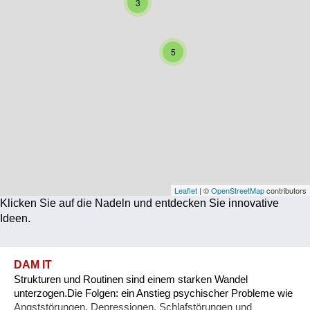
3
Corona
Ernährung
5
Gesundheit
Klimainnovation
Kultur
Soziales
Technologie
Leaflet
| ©
OpenStreetMap
contributors
Klicken Sie auf die Nadeln und entdecken Sie innovative
Wirtschaft
Ideen.
Weiteres
DAM IT
Strukturen und Routinen sind einem starken Wandel
unterzogen.Die Folgen: ein Anstieg psychischer Probleme wie
Angststörungen, Depressionen, Schlafstörungen und