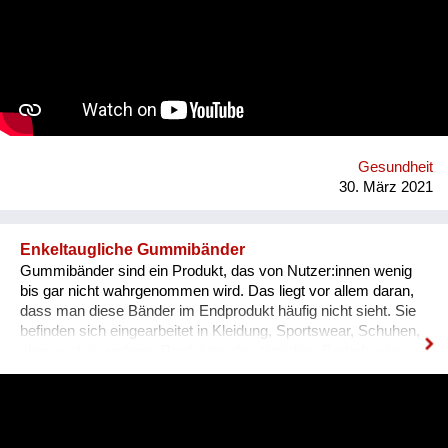
Die Sammlung von Ideen soll zuerst online und dann wenn
erlaubt auch als Fest der Freude à la "BRING YOUR MOHDy"
realisiert werden - IMMER unter Einhaltung der gesetzlichen
Bestimmungen! Der Reinerlös geht an soziale Vereine. Damit
möchten wir unsere menschlichen Fähigkeiten wie Kreativität
und Humor feiern und auf das Thema psychische Gesundheit
während der Covid-Krise aufmerksam machen!
Gesundheit
30. März 2021
Enkeltaugliche Gummibänder
Gummibänder sind ein Produkt, das von Nutzer:innen wenig
bis gar nicht wahrgenommen wird. Das liegt vor allem daran,
dass man diese Bänder im Endprodukt häufig nicht sieht. Sie
befinden sich eingearbeitet in Kleidung, Sportswear, Schuhen,
aber auch in anderen Produkten des täglichen Bedarfs wie
zum Beispiel Haarschmuck, Spielzeug oder Notizbüchern.
Wusstest du, dass selbst bei biozertifizierter Kleidung,
Kurzwaren wie zum Beispiel Gummibänder nicht zwingend
nachhaltig sein müssen? Wir sind im Jahr 2012 angetreten,