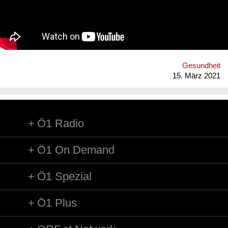
precarious working conditions. We have set up a regenerative
rubber initiative in which we are working together with farmers
in Southern Thailand, sourcing rubber grown in agroforestry
systems, providing a guaranteed purchase and premium price.
Gesundheit
15. März 2021
Ö1 Radio
Ö1 On Demand
Ö1 Spezial
Ö1 Plus