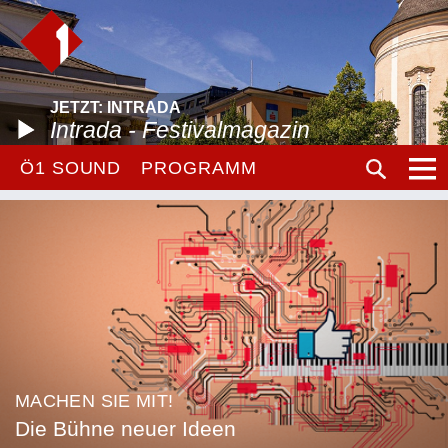
JETZT: INTRADA
Intrada - Festivalmagazin
Ö1 SOUND
PROGRAMM
MACHEN SIE MIT!
Die Bühne neuer Ideen