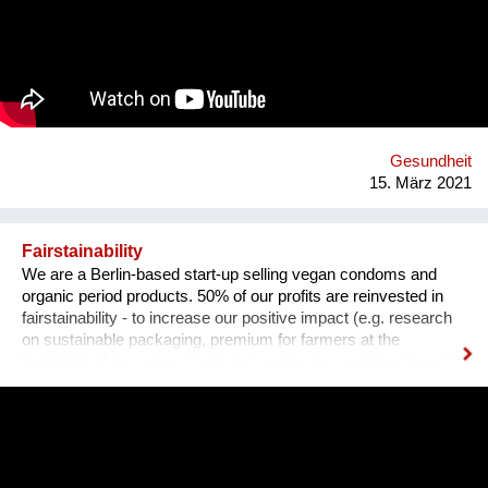
um diesen Zustand zu ändern und bieten eine kreislauffähige
Alternative zu synthetischen Gummibändern. eco * fair * lovely
Webseite: https://premium-haberdashery.de Facebook:
https://www.facebook.com/CHARLEorganic Instagram:
https://www.instagram.com/charle_premium_haberdashery/
Gesundheit
15. März 2021
Fairstainability
We are a Berlin-based start-up selling vegan condoms and
organic period products. 50% of our profits are reinvested in
fairstainability - to increase our positive impact (e.g. research
on sustainable packaging, premium for farmers at the
beginning of our value chain) and reduce the negative impact
we have with our operations (e.g. CO2 footprint, plastic
pollution). One major field of action is in our value chains.
Natural rubber (the material our condoms are made of) is
grown on over 14 million hectars world wide, mainly in
monocultures, often of deforested land under sometimes