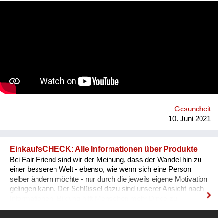
go on the internet and look up some questions, not all the
answers will be correct, and some may even be harmful. Our
App will tackle the informational problem by using
professionals as our sources, will be multilingual so that
anyone no matter their language may understand it, and
discreet - so that no one will be outed or put in danger. To top it
all off, we plan to include gamification and "modern" ways of
conveying the information (videos, games, memes, jokes) in
addition to the more traditional paragraphs and articles. There
may be many apps and books on Sexual Education, but very
few are By Teenagers For Teenagers...
Gesundheit
10. Juni 2021
EinkaufsCHECK: Alle Informationen über Produkte
Bei Fair Friend sind wir der Meinung, dass der Wandel hin zu
einer besseren Welt - ebenso, wie wenn sich eine Person
selber ändern möchte - nur durch die jeweils eigene Motivation
gelingen kann. Der Schlüssel dazu sind unserer Ansicht nach
Informationen. Bildung hilft Menschen mehr Dinge zu
verstehen und besser zu leben. Informationen führen zu dem