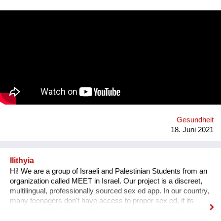
kurzweiligen Mobile Game, welches einen Einblick in eine
idealtypische Version eines Unternehmens bietet, das bereits
wesentliche Schritte in Richtung Nachhaltigkeit gesetzt hat,
werden spezifische Umsetzungsstrategien samt
Impactabschätzung unter geringem bis überschaubarem
Ressourcenaufwand abgeleitet und in einer interaktiven Matrix
im Kontext der SDGs dargestellt.
Gesundheit
18. Juni 2021
Ilithyia
Hi! We are a group of Israeli and Palestinian Students from an
organization called MEET in Israel. Our project is a discreet,
multilingual, professionally sourced sex ed app. In our country,
many teenagers don't have access to proper sex ed, if its
because of the cultural and religious barriers, or simply
because it isn't taught properly at schools. While anyone can