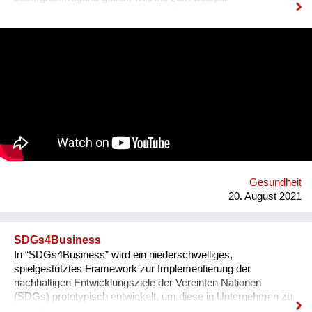
krebserzeugende, hormonell schädliche oder stark
umweltgefährdende Eigenschaften besitzen. Abgekürzt
werden sie als SVHCs bezeichnet (Substances of Very High
Concern). Sie können auch in Spielzeug, Textilien, Schuhen
und anderen Alltagsprodukten enthalten sein.
Konsument*innen haben das Recht, darüber Auskunft zu
bekommen. Hersteller und Händler müssen sie informieren,
wenn ein SVHCs in einem Produkt in einer Konzentration von
mehr als 0,1 % enthalten ist. Diese Auskunft muss spätestens
nach 45 Tagen erfolgen. Gemeinsam mit 18 Partnern aus 13
europäischen Ländern entwickelten der Verein für
Konsumenteninformation VKI und Global 2000 die
Smartphone-App „Scan4Chem“, die es Konsument*innen
Gesundheit
erleichtert, solche Anfragen zu stellen. Mittel- bis langfristig ist
20. August 2021
ein weiteres Ziel,...
SDGs4Business
In “SDGs4Business” wird ein niederschwelliges,
spielgestütztes Framework zur Implementierung der
nachhaltigen Entwicklungsziele der Vereinten Nationen
(SDGs) prototypisch entwickelt, um diese in Unternehmen zu
den Mitarbeiter*innen zu bringen. Ausgehend von einem