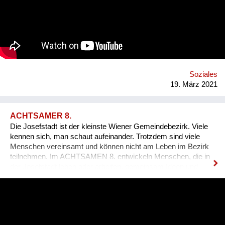
towns and villages. It features three pillars: Welcome,
Business, Home. You can join our efforts by watching and
sharing this video and supporting the ES VICIS Foundation.
BE THE CHANGE. https://esvicis.org/
www.facebook.com/esvicis
Soziales
19. März 2021
ACHTSAMER 8.
Die Josefstadt ist der kleinste Wiener Gemeindebezirk. Viele
kennen sich, man schaut aufeinander. Trotzdem sind viele
Menschen vereinsamt und können nicht am Leben im Bezirk
teilnehmen. Im ACHTSAMEN 8. entwickeln Menschen, die in
der Josefstadt leben oder arbeiten, gemeinsam Ideen und
Initiativen, um das soziale Miteinander im Bezirk weiter zu
verbessern. In einem partizipativen Prozess entsteht so eine
sorgende Gemeinschaft in Nachbarschaft und Grätzel, die
Menschen mit Demenz, Alt und Jung in herausfordernden
Lebenssituationen, mit professioneller und privater Hilfe