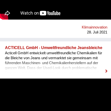
restore the richness of natural climates inside - with human,
non-human and nature as its center. I am convinced that the
transitioning of climate- zones, is going to play a major role, in
how we orient future building strategies and re-code the term
“contemporary” architecture. This consequently sets
production of climate and the bu...
Klimainnovation
28. Juli 2021
ACTICELL GmbH - Umweltfreundliche Jeansbleiche
Acticell GmbH entwickelt umweltfreundliche Chemikalien für
die Bleiche von Jeans und vermarktet sie gemeinsam mit
führenden Maschinen- und Chemikalienherstellern auf der
ganzen Welt. Dass der Used-Look durch problematische
Prozesse auf die Hose kommt, wissen wir spätestens seit
dem Sandstrahl-Skandal von 10 Jahren. Seither hat die
Branche reagiert, und versucht, schädliche Chemikalien für
Mensch und Umwelt zu ersetzen. Acticell hat sich darauf
spezialisiert, neue Produktionsverfahren mit
maßgeschneiderten, umweltfreundlichen Chemikalien zu
unterstützen. Z.B., die Lasertechnologie, die die mit Hand
aufgesprühten Bleichchemikalien ersetzt und die Jeans dabei