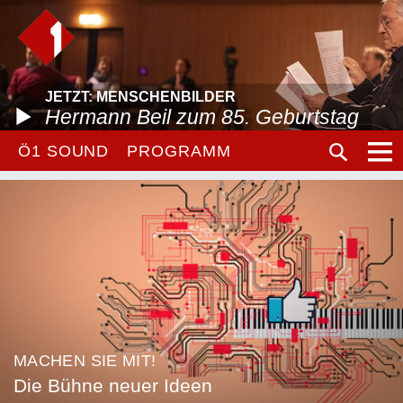
JETZT: MENSCHENBILDER
Hermann Beil zum 85. Geburtstag
Ö1 SOUND
PROGRAMM
MACHEN SIE MIT!
Die Bühne neuer Ideen