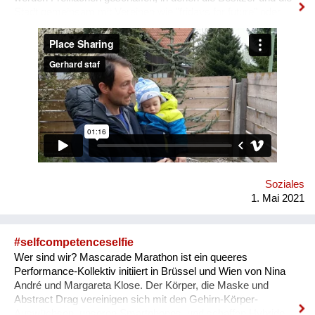
Stadt gemeinsam mit Vereinen wie "fridays for future" oder
Künstlern etwas der Gesellschaft vermitteln können. Diese
Grundstücksecke wertet die Strasse, die Gegend und somit
letztlich das Grundstück selbst auf. Sie schafft durch bessere
Sicht auf die Kreuzung Verkehrssicherheit und gleichzeitig
Wohlbefinden. Die Stadt muss jedoch Anreize schaffen, damit
diese potentiellen Freiflächen geschaffen werden können.
Etwa eine Grundsteuersenkung, Schaffung der rechtlichen
(haftungstechnischen) Voraussetzungen, Mitbetreuung durch
die Stadtgärtnerei
Soziales
1. Mai 2021
#selfcompetenceselfie
Wer sind wir? Mascarade Marathon ist ein queeres
Performance-Kollektiv initiiert in Brüssel und Wien von Nina
André und Margareta Klose. Der Körper, die Maske und
Abstract Drag vereinigen sich mit den Gehirn-Körper-
Auswüchsen, unseren Smartphones, und schaffen Hybride