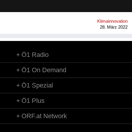
applied, with a significant positive impact on the environment.
Airlite has the highest number of international certifications in
its field, like CradleToCradle Gold, Friendly Materials and
Green Seal.
Klimainnovation
28. März 2022
Ö1 Radio
Ö1 On Demand
Ö1 Spezial
Ö1 Plus
ORF.at Network