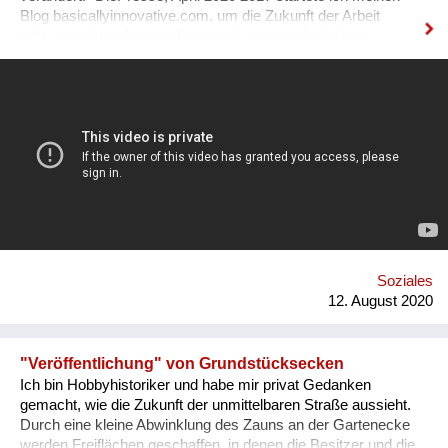
Blog basicallyinnovative.com, um die Zukunft der Arbeit
mitzugestalten. Aus der Perspektive junger kritischer
weiblicher Stimmen frage ich: Wie soll eine Arbeitswelt
aussehen, in der wir gerne arbeiten und die uns nicht krank
macht? Für meine Recherchen bin ich viel unterwegs: Ich
suche Antworten in Schulen, Universitäten, innovativen
Unternehmen und Co-working spaces und spreche mit
Führungskräften, MitarbeiterInnen, ForscherInnen,
Jugendlichen und Studierenden über ihre Visionen. Mein
Wissen teile ich über den Blog, Newsletter, Social Media. Mit
meinen Vorträgen, Events und Workshops möchte ich
vielfältigen Stimmen eine Plattform bieten und den Austausch
und Diskurs auf Augenhöhe fördern.
www.basicallyinnovative.com
Soziales
www.facebook.com/basicallyinnovative
12. August 2020
www.instagram.com/lenamarieglaser
"Veröffentlichung" von Grundstücksecken
Ich bin Hobbyhistoriker und habe mir privat Gedanken
gemacht, wie die Zukunft der unmittelbaren Straße aussieht.
Durch eine kleine Abwinklung des Zauns an der Gartenecke
werden Freiflächen geschaffen, in denen die Besitzer und die