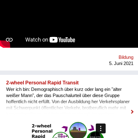
umgeknickt. 2020 versucht ein Virus die vielfältigen Projekte
lahmzulegen. Das innovative Mal- und Schreibprojekt „1000
Bäume“ lässt Hoffnung aufkeimen. 50 Kindergärten, Grund-
und Mittelschulen aus Südtirol, Österreich, Deutschland und
Polen unterstützen mit Bildern und Texten die Errichtung eines
Schutzwaldes und pflanzen auch in ihrer Umgebung Bäume.
Das digitale Projekt lädt junge Menschen ein, gemeinsam mit
Erwachsenen an der Reparatur der Zukunft aktiv mitzuwirken.
Lokal verwurzelt und global vernetzt.
Bildung
5. Juni 2021
2-wheel Personal Rapid Transit
Wer ich bin: Demographisch über kurz oder lang ein "alter
weißer Mann", der das Pauschalurteil über diese Gruppe
hoffentlich nicht erfüllt. Von der Ausbildung her Verkehrsplaner
mit Schwerpunkt öffentlicher Verkehr, brotberuflich mehr mit
konventionelleren und freizeitlich mehr mit innovativen
Lösungen befasst. Was das Problem ist: Außerhalb der Städte
trotz aller Bemühungen zu wenig leistbare, klimafreundliche
und ressourceneffiziente Alternativen zum eigenen. Was ich