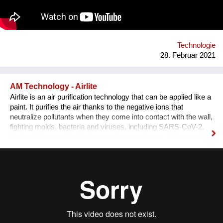
natürlich aussehen lässt. Oder, die Ozontechnologie, die die
Chlorbleiche ersetzt und nebenbei noch 90% Wasser und 50%
Energie spart. www.acticell.at
Technologie
28. Februar 2021
AM Technology - Airlite
Airlite is an air purification technology that can be applied like a
paint. It purifies the air thanks to the negative ions that
neutralize pollutants when they come into contact with the wall,
fighting molds, bacteria and viruses, including SARS-CoV-2.
Using 100 sqm of Airlite is equivalent to planting 100 sqm of
trees, so it helps reducing pollution: 100 sqm of Airlite eliminate
21,39 Euro 6 petrol cars in 12 hours. Moreover, it keeps
spaces fresh when applied to external walls and roofs thanks
to its solar reflectance property, cooling interiors up to 29%
during summer and reducing CO2 emissions and energy
costs up to 50%. Airlite is produced in powder form, saving
40% in weight during transport, so it produces 40% less CO2
than any other traditional paint for the same surface area