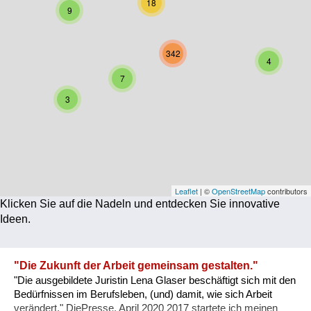
18
9
Corona
Ernährung
342
4
Gesundheit
7
3
Klimainnovation
Kultur
Soziales
Technologie
Leaflet
| ©
OpenStreetMap
contributors
Klicken Sie auf die Nadeln und entdecken Sie innovative
Wirtschaft
Ideen.
Weiteres
"Die Zukunft der Arbeit gemeinsam gestalten."
"Die ausgebildete Juristin Lena Glaser beschäftigt sich mit den
Bedürfnissen im Berufsleben, (und) damit, wie sich Arbeit
verändert." DiePresse, April 2020 2017 startete ich meinen