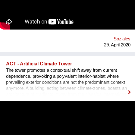
unterstützt. Der ACHTSAME 8. wird vom Verein Sorgenetz
koordiniert und vom Fonds Gesundes Österreich, der Wiener
Gesundheitsförderung und dem Bezirk bis Anfang 2022
finanziell unterstützt. https://achtsamer.at
https://www.facebook.com/sorgenetz.at/
Soziales
29. April 2020
ACT - Artificial Climate Tower
The tower promotes a contextual shift away from current
dependence, provoking a polyvalent interior-habitat where
prevailing exterior conditions are not the predominant context
anymore. A building, acting between climate-zones, boasts an
architecture of gradients. Away from the classical international
style of the past 100years. Away from buildings you could
place everywhere in the world and towards a local identity
again. Doha does face the threat to surpass the liveable
threshold by already 2071. Therefore, Doha is to be
understood as prototypical forerunner of what climate change
calls in the near future also for Europe. Since we are able to