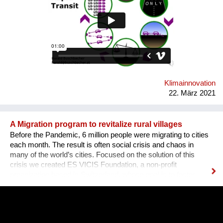
neu zu machen vorschlage: ein ländlich-suburbanes Robotaxi-
Konzept mit zweirädrigen Ultraleichtfahrzeugen auf eigener,
sehr einfach gehaltener Infrastruktur. Das ermöglicht flexible
Mobilität auch ohne Führerschein und braucht nur einen
Bruchteil der Energie und Batteriematerialien eines eigenen
Elektro-Pkw. Link zur Konzept-Website:
http://buschbacher.at/2wPRTde.html
Klimainnovation
22. März 2021
A Migration program to revitalize rural villages
Before the Pandemic, 6 million people were migrating to cities
each month. The result is often social crisis and chaos in
many of the world’s cities. Focused on the solution of this
crisis we created ES VICIS Foundation, a non-profit
organization based in Switzerland, whose goal is to foster
sustainable and planned migration to rural towns and villages,
to support their revitalization and empowerment, and ultimately
to create thriving communities. Our "Welcome to my Village"
program was designed to unlock the potential of small, rural