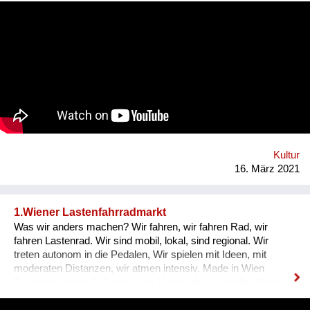
misinformation on our devices makes it harder & harder to
distinguish what is what. Sometimes it seems that everything
has lost its meaning. The goal is to grow the project & find
musicians/artists in each country of the planet who will follow
the same process: interview someone in their own mi2 &
create an artistic reaction to it. All these interviews & creations
will then be shared on a website & then turned into a travelling
exhibition. 1 mi2 I willl send a positive message from and into
our communities and promote listening to each other and
empathy. This starts in front of our own front doors. Website:
http://www.on...
Kultur
16. März 2021
1.Wiener Lastenfahrradmarkt
Was wir anders machen? Wir fahren, wir fahren Rad, wir
fahren Lastenrad. Wir sind mobil, lokal, sind regional. Wir
treten autonom in die Pedalen, Wir spielen mit Ideen, mit
moderaten Distanzen, wir atmen intensiv. Made in Wien
Favoriten - jeden 3. Sonntag im Monat: der 1. Mobile Wiener
Lastenfahrrad-Markt, Bloch Bauer Promenade 28,