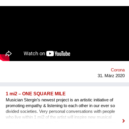
zwischen Live-Situation und Dokumentation, zwischen
Perzeption, Produktion, Partizipation und Rezeption.
Permanente Mascarade als Abstract Drag: Den Körper endlich
loswerden, virtuell körperlos werden... #selfcompetenceselfie
ist ein Sample für kollektive, maskierte Instagram-Flashmobs
und Zoom-Meetings.
Corona
31. März 2020
1 mi2 – ONE SQUARE MILE
Musician Stergin’s newest project is an artistic initiative of
promoting empathy & listening to each other in our ever so
divided societies. Very personal conversations with people
who live within 1 mi2 of the artist will inspire new musical
compositions. In the past 20 years our societies are drifting
further apart.The endless stream of information &