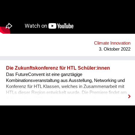
als Knotenpunkte für Ressourcen, lokale Wertschöpfung und
Beteiligung in Städten dienen können. Infolgedessen können
diese Zentren als Räume für Begegnungen dienen. Dieses
Projekt wird aus Mitteln des Klima- und Energiefonds gefördert
und im Rahmen des Programms „energy transition 2050“
durchgeführt. Projektkoordination: alchemia nova
Projektpartner: ZSI - Zentrum für Soziale Innovation
Climate Innovation
3. Oktober 2022
Die Zukunftskonferenz für HTL Schüler:innen
Das FutureConvent ist eine ganztägige
Kombinationsveranstaltung aus Ausstellung, Networking und
Konferenz für HTL Klassen, welches in Zusammenarbeit mit
HTLs dieser Region entwickelt wurde. Die Premiere findet am
9. November 2022 im Toscana Congress in Gmunden statt.
Heuer gibt es dieses Angebot für HTL-Schüler:innen der 3.-5.
Klassen aus Oberösterreich, Salzburg und der
Obersteiermark. Für die heurige Veranstaltung im November
stehen die Eckpfeiler bereits fest: Rund 10.000 HTL-
Schüler:innen der 3.-5. Jahrgänge aus Oberösterreich,
Salzburg und der Obersteiermark können sich für eine