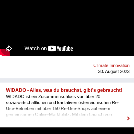
unseren Automaten liebevoll nennen - macht das gänzlich
anders! Bei BETTI befüllt man die eigene Mehrwegflasche mit
dem Getränk seiner Wahl und verzichten so zu 100% auf
Einweg-Verpackungen. Ganz nebenbei braucht BETTI nur
rund 1/3 des Energiebedarfs eines herkömmlichen
Getränkeautomaten, da erst direkt bei der Abfüllung gekühlt
wird. Weiters reduzieren sich die Transportlasten massiv
durch die Verwendung und Aufbereitung des standorteigenen
Leitungswassers und die Mischung des Getränks direkt im
Automaten. Dazu bieten wir Unternehmen günstige
Pauschalmodelle an, um mittels kostenlosen Getränken den
Climate Innovation
eigenen MitarbeiterInnen Wertschätzung zu ze...
30. August 2023
WIDADO - Alles, was du brauchst, gibt's gebraucht!
WIDADO ist ein Zusammenschluss von über 20
sozialwirtschaftlichen und karitativen österreichischen Re-
Use-Betrieben mit über 150 Re-Use-Shops auf einem
gemeinsamen Online-Marktplatz. Mit dem Launch von
www.widado.com im Herbst 2022 wurde ein
ressourcenschonendes und vielfältiges Angebot für
Kund:innen geschaffen: Kleidung & Schuhe, Haushalt &