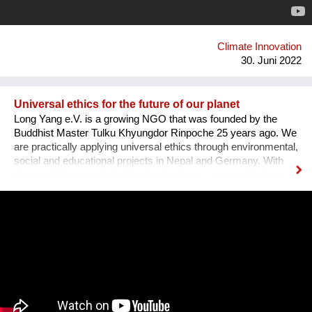
Mobilität oder auch Lebensmittelkooperativen ins Zentrum.
Über 20 Ausgaben entsteht so ein kaleidoskopisches
Panorama an Handlungsmöglichkeiten, die uns Menschen
nicht nur zu Zaungästen einer globalen Entwicklung machen
Climate Innovation
sondern echte Alternativen vor Ort aufz...
30. Juni 2022
Universal ethics for the future of our planet
Long Yang e.V. is a growing NGO that was founded by the
Buddhist Master Tulku Khyungdor Rinpoche 25 years ago. We
are practically applying universal ethics through environmental,
social and educational projects in Nepal and Germany. With
the establishment of the Akasha Academy, we are offering a
space to learn, train and apply these principles for the benefit
of others. We especially empower young people to act
courageously for the future of our planet. With physical
strength, mental stability and the right tools at hand, they can
be the change-makers this world so urgently needs. Having
the skills and capacity to balance, they will be able to establish
a common ground even in the most challenging situations.
With the Akasha Kindergarten and International School we help
children to playfully experience the facts of life and to be