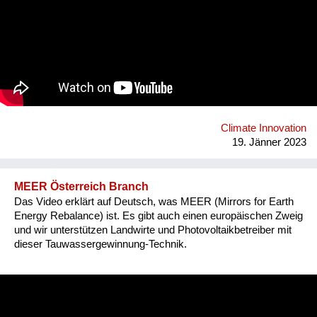
über 4.200 PAUL in 91 Länder dieser Welt gebracht worden.
PAUL wird vor allem von Hilfsorganisationen eingesetzt. So
kaufen die Ärzte ohne Grenzen regelmäßig PAULs und
bringen sie in Krisengebieten zum Einsatz. Wegen der langen
Lebensdauer von über 10 Jahren ohne Filterwechsel und ohne
sonstiges Verbrauchsmaterial wird PAUL zunehmend in
ländlichen Gebieten zur Dauer-Wasserversorgung eingesetzt.
So kann das Ziel 6 der Sustainable Development Goals
erreicht werden.
Climate Innovation
19. Jänner 2023
MEER Österreich Branch
Das Video erklärt auf Deutsch, was MEER (Mirrors for Earth
Energy Rebalance) ist. Es gibt auch einen europäischen Zweig
und wir unterstützen Landwirte und Photovoltaikbetreiber mit
dieser Tauwassergewinnung-Technik.