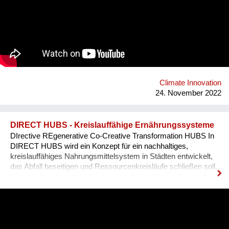
Climate Innovation
24. November 2022
DIRECT HUBS - Kreislauffähige Ernährungssysteme
DIrective REgenerative Co-Creative Transformation HUBS In
DIRECT HUBS wird ein Konzept für ein nachhaltiges,
kreislauffähiges Nahrungsmittelsystem in Städten entwickelt,
das Abfall beseitigen und Ressourcenkreisläufe schließen soll.
Wir integrieren erfolgreiche Ansätze der Regionalisierung, der
Direktvermarktung, Zero Waste und Ressourcen-Symbiosen
mit Landwirten in oder in der Nähe von Städten. Nährstoffe und
Wasser werden rückgewonnen und in eine lokale
Landwirtschaft innerhalb der Stadt zurückgeführt. Wir bauen
auf dem Konzept sogenannter Transformationszentren auf, die