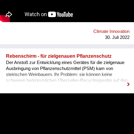
2100 mit dem Verein LFF als Mieter von der Stadt Wien
übernommen werden. Direktkredite stellen mit 30 Prozent eine
wichtige Säule des Modells zur Schaffung von solidarischem
und selbstverwaltetem Wohnraum dar. Dieses Vorgehen ist
das erprobte Finanzierungsmodell des
Solidarzusammenschlusses habiTAT Österreich.
Climate Innovation
30. Juli 2022
Rebenschirm - für zielgenauen Pflanzenschutz
Der Anstoß zur Entwicklung eines Gerätes für die zielgenaue
Ausbringung von Pflanzenschutzmittel (PSM) kam von
steirischen Weinbauern. Ihr Problem: sie können keine
schweren herkömmlichen Überzeilen-Recyclinggeräte auf den
steilen Lagen verwenden. Nach reiflicher Überlegung kam der
Fachgruppe Technik die zündende Idee, einen aufblasbaren
Leichtbau-Schirm zu konstruieren. Folgenden Anforderungen
galt es gerecht zu werden: • Leichtbauweise für allen
Weingärten – eben bis steil • maximale Minderung der Abdrift
u. Bodeneinträge von PSM • hohe Recyclingrate von PSM •
„Zwei Reihen auf einmal Behandlung“ zur Bodenschonung und
um Zeit, Kraftstoff u. CO2 zu sparen • muss für neue und