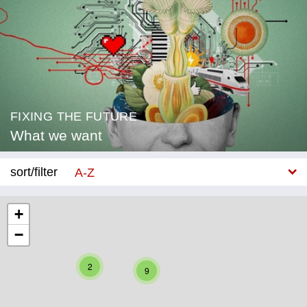
FIXING THE FUTURE
What we want
sort/filter
A-Z
New
+
−
Category
Education
2
9
Corona