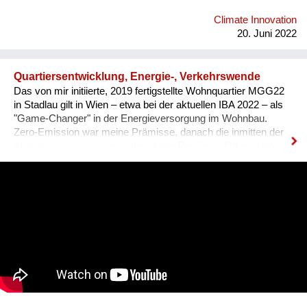
Climate Innovation
20. Juni 2022
Quartiersentwicklung, Energie-, Verkehrswende
Das von mir initiierte, 2019 fertigstellte Wohnquartier MGG22
in Stadlau gilt in Wien – etwa bei der aktuellen IBA 2022 – als
"Game-Changer" in der Energieversorgung im Wohnbau.
Zero-Emission war meine Prämisse, danach die inmitten der
Klimakrise noch zu wenig beachtete Resilienz. Offene Höfe
sowie die Freiraumgestaltung und -nutzung („Essbare Stadt“
im Wohnquartier, der Gemeinschaftsgarten und das
Pilotprojekt ein nachbarschaftlicher „Permakultur-Wald-Garten
Stadlau“) bilden einen attraktiven Lebensmittelpunkt von hoher
Aufenthaltsqualität. Die Klimakrise ist eine soziale Krise. Die
sparsame wie physiologisch äußerst angenehme und
wirkungsvolle Kühlung über die bauteilaktivierten Decken hilft
auch, Mobilität zu vermeiden. Mein Konzept einer
Radschnellstrecke Ost trägt zu Wiens Mobilitätswende bei,
meine Ausstellungen zu „Lobau bleibt“ und „Stadtstraße“ zur
Debatte bzw. Notwendigkeit eines grundsätzlichen