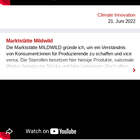
prepared for the future on this planet earth, which they will
naturally try to protect.
Climate Innovation
21. Juni 2022
Marktstätte Mildwild
Die Marktstätte MILDWILD gründe ich, um ein Verständnis
von Konsument:innen für Produzierende zu schaffen und vice
versa. Die Starrollen besetzen hier hiesige Produkte, saisonale
Werke, biologische Stücke und faire Leistungen. Doch allem
voran steht eine natürliche Verantwortung von uns für unsere
Welt. – Eine aufgehende Öko-Perle also am derzeitigen Bio-
Projekthimmel. Kontakt: bureau@mildwild.at