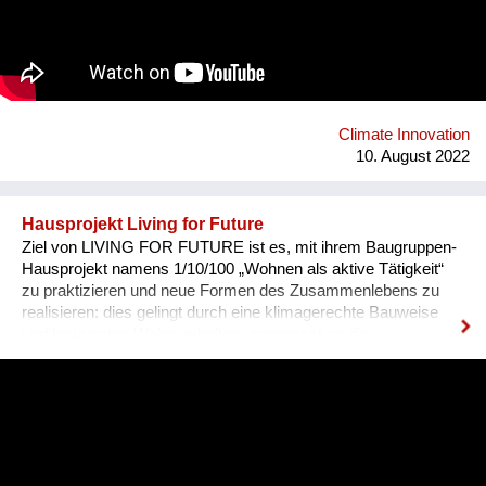
Teilnahme bewerben. Das FutureConvent lädt 1.000
Schüler:innen der engagiertesten Klassen ein. Von
international renommierten Vortragenden erfahren die
Schüler:innen im Konferenzprogramm von bahnbrechenden,
völlig neuartigen Ideen und technischen Lösungsansätzen zur
Umsetzung der Nachhaltigkeitsziele.
Climate Innovation
10. August 2022
Hausprojekt Living for Future
Ziel von LIVING FOR FUTURE ist es, mit ihrem Baugruppen-
Hausprojekt namens 1/10/100 „Wohnen als aktive Tätigkeit“
zu praktizieren und neue Formen des Zusammenlebens zu
realisieren: dies gelingt durch eine klimagerechte Bauweise
und bewusstes Wohnverhalten, angepasst an die
verschiedenen Jahreszeiten sowie durch die aktive
Einbeziehung der Nachbarschaft. Ein weiteres zentrales
Anliegen ist es, langfristig günstigen Wohnraum in Wien zu
schaffen. Die beiden geplanten Gebäude im 14. Bezirk in Wien
werden nicht zuletzt durch die Mitgliedschaft beim
solidarischen Dachverband HabiTAT unverkäuflich sein und