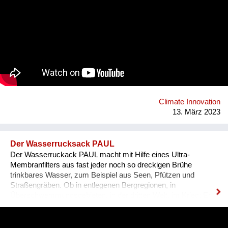
Möbel, Bücher & Medien, Freizeit & Sport, Technik &
Elektronik, Deko & Raritäten und Specials & Design. Die
überregionale Verfügbarkeit erhöht Verkaufschancen und setzt
Kreislaufwirtschaft um. WIDADO macht Second Hand Online-
Shopping einfach, attraktiv und zu einer echten Alternative
zum Neukauf. Jeder Einkauf auf WIDADO schafft
ökologischen und sozialen Mehrwert. In den
sozialwirtschaftlichen Betrieben erhalten Menschen mit
Benachteiligungen am Arbeitsmarkt, etwa Langzeitarbeitslose,
Qualifizierung im Berufsfeld des E-Commerce. Die
Climate Innovation
Entwicklung von WIDADO durch RepaNet ist gefördert aus
13. März 2023
Mitteln des Sozialministeriums.
Der Wasserrucksack PAUL
Der Wasserruckack PAUL macht mit Hilfe eines Ultra-
Membranfilters aus fast jeder noch so dreckigen Brühe
trinkbares Wasser, zum Beispiel aus Seen, Pfützen und
Straßengräben. Ob in entlegenen Bergregionen, in
Überschwemmungsgebieten, in der dritten Welt, im Krieg: Er
braucht dazu weder Energie noch Chemikalien. Einfach
Rohwasser oben hineinschütten und unten sauberes Wasser
zapfen. Die Schwerkraft erledigt den Rest. Mittlerweile sind