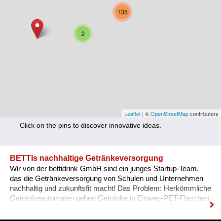
Nutrition
135
Health
2
Climate Innovation
Culture
Social
Technology
Leaflet
| ©
OpenStreetMap
contributors
Click on the pins to discover innovative ideas.
Economics
Other
BETTIs nachhaltige Getränkeversorgung
Wir von der bettidrink GmbH sind ein junges Startup-Team,
+ Entries in English only
das die Getränkeversorgung von Schulen und Unternehmen
nachhaltig und zukunftsfit macht! Das Problem: Herkömmliche
Getränkeautomaten geben Getränke in Einweg-PET-Flaschen
aus, die nach dem Konsum direkt im Müll landen. Dazu
kommt ein hoher Kühl- & Transportaufwand. BETTI - wie wir