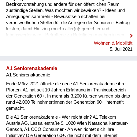
Bezirksvorstehung und andere für den öffentlichen Raum
zuständige Stellen. Was möchten wir bewirken? - Ideen und
Anregungen sammeln - Bewusstsein schaffen bei
verantwortlichen Stellen für die Anliegen der Senioren - Beitrag
leisten, damit Hietzing (noch) alter(n)sgerechter und
lebenswerter wird - Betroffene zu Beteiligten machen in dem
sie aktiv und engagiert ihr Lebensumfeld und ihre Zukunft
Wohnen & Mobilität
gestalten ("Wir meckern nicht, wir tun!"). Lösungswege: -
5. Juli 2021
Bestandsaufnahme im Rahmen eines "Grätzl-Spaziergangs"
am 6. 10. 2021 (10 - 12h) - Möglichkeit der Einreichung von
Verbesserungs- und Veränderungsvorschlägen per E-Mail -
A1 Seniorenakademie
schriftliche Zusammenfassung der Inputs und Weiterleitung an
A1 Seniorenakademie
die verantwortlichen Stellen - Kontrolle der Umsetzungen
Ende März 2021 öffnete die neue A1 Seniorenakademie ihre
Pforten. A1 hat seit 10 Jahren Erfahrung im Trainingsbereich
der Generation 60+. In mehr als 3.200 Kursen wurden bis dato
rund 42.000 Teilnehmer:innen der Generation 60+ internetfit
gemacht.
Die A1 Seniorenakademie - Wer reicht ein? A1 Telekom
Austria AG, Lassallestraße 9, 1020 Wien Natascha Kantauer-
Gansch, A1 CCO Consumer - An wen richtet sich Ihre
Initiative? Die Generation 60+, die nicht mit dem Internet