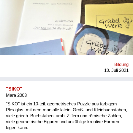
anderen Generationen. *… Wer reicht ein?* Fleck & Fleck-
Obendrauf GrübelWerkstatt GesbR *… An wen richtet sich
Ihre Initiative?* An Menschen ab 60 plus. *… Was möchten
Sie bewirken?* Dass Menschen ab 60 plus mit Übungen zum
Nachdenken, Mitmachen und Lösen die Gedächtnisleistung
und ihre Alltagskompetenz stärken und in Bewegung bleiben.
Es geht darum, das Gehirn durch verschiedene Impulse und
Spaß an der Sache lebendig zu halten, sich persönlich mit
Inhalten auseinanderzusetzen, längst verstaubtes Wissen ans
Tageslicht zu bringen, mutig für den Alltag zu sein und
körperlich aktiv zu bleiben. *… Welche Lösungswege
Bildung
beschreiten Sie?* „GrübelWerk“ - Trainingsheft Übungen zum
19. Juli 2021
Nachdenken, Mitmachen und Lösen. Eine Alternative zu den
gewohnten Rätseln,...
"SIKO"
Mara 2003
"SIKO" ist ein 10-teil. geometrisches Puzzle aus farbigem
Plexiglas, mit dem man alle latein. Groß- und Kleinbuchstaben,
viele griech. Buchstaben, arab. Ziffern und römische Zahlen,
viele geometrische Figuren und unzählige kreative Formen
legen kann.