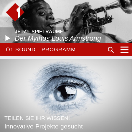
JETZT: SPIELRÄUME
Der Mythos Louis Armstrong
Ö1 SOUND
PROGRAMM
TEILEN SIE IHR WISSEN!
Innovative Projekte gesucht