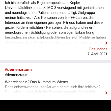
Ich bin beruflich als Ergotherapeutin am Kepler
Universitätsklinikum Linz, MC 3 vorwiegend mit geriatrischen
und neurologischen PatientInnen beschäftigt. Zielgruppe
meiner Initiative: - Alle Personen von 5 – 99 Jahren, die
Interesse an ihrer eigenen geistigen Fitness haben und diese
gezielt fördern möchten - Personen, die aufgrund einer
neurologischen Schädigung oder sonstigen Erkrankung
besonders im räumlich-konstruktiven Bereich Probleme haben
- Personen, die sich gerne mit der Lösung von geometrischen
Rätselaufgaben beschäftigen - Personen, die ihre geistige
Gesundheit
Flexibilität, Konzentration, konstruktive Fähigkeit
7. April 2021
(zweidimensional) und Kreativität verbessern möchten - Das
Material ist sowohl im therapeutischen als auch privaten
Bereich einsetzbar - Mit dem Material kann einzeln oder auch
#demenzraum
in Gruppen gearbeitet werden - Der Schwierigkeitsgrad der
#demenzraum
Aufgaben ist gut graduell anpassbar und kann individuell sehr
gut adaptiert werden. - Je nach motorischen Fähigkeiten ...
Wer reicht ein? Das Kuratorium Wiener
Pensionistenwohnhäuser An wen richtet sich Ihre Initiative?
Die Initiative ist auch in der Demenzstrategie Österreich
gelistet und richtet sich an Betroffene, pflegende Angehörige,
Gesundheitspersonal und alle Interessierten. Was möchten
Sie bewirken? Uns ist es wichtig, das Stigma zu brechen und