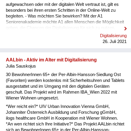
aufgewachsen oder mit der digitalen Welt vertraut ist, gilt es
besonders bei ihren ersten Schritten in der Online-Welt zu
begleiten. - Was möchten Sie bewirken? Mit der A1
Seniorenakademie möchte A1 allen Menschen die Möglichkeit
geben, die Chancen der Digitalisierung für sich zu nutzen.
Gerade die Generation, die nicht mit dem Internet
Digitalisierung
aufgewachsen oder mit der digitalen Welt vertraut ist, gilt es
26. Juli 2021
besonders bei ihren ersten Schritten in der Online-Welt zu
begleiten. - Welche Lösungswege beschreiten Sie? A1 hat seit
knapp 10 Jahren Erfahrung im Trainingsbereich der
AALbin - Aktiv im Alter mit Digitalisierung
Generation 60+. In mehr als 3.200 Kursen wurden bis dato
Julia Sauskojus
schon rund 42.000 Teilnehmer:innen der Generation 60+
internetfit gemacht. Nun wurden die bisherigen A1 Angebote
30 BewohnerInnen 65+ der Per-Albin-Hansson-Siedlung Ost
„Aktiv ...
(Favoriten) werden kostenlos mit Sicherheitsuhren und Tablets
ausgestattet und im Umgang mit den digitalen Geräten
geschult. Das Projekt wird im Rahmen IBA_Wien 2022 mit
Wiener Wohnen umgesetzt.
*Wer reicht ein?* UIV Urban Innovation Vienna GmbH,
Johanniter Österreich Ausbildung und Forschung gGmbH,
ilogs healthcare GmbH in Kooperation mit Wiener Wohnen.
*An wen richtet sich Ihre Initiative?* Das Projekt AALbin richtet
sich an BewohnerInnen 65+ in der Per-Albin-Hansson-