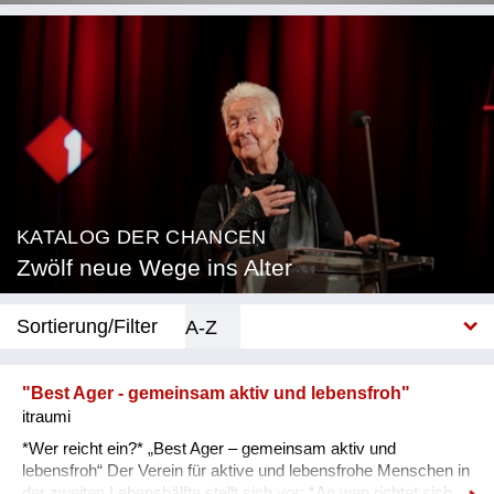
KATALOG DER CHANCEN
Zwölf neue Wege ins Alter
Sortierung/Filter
A-Z
Neu
"Best Ager - gemeinsam aktiv und lebensfroh"
itraumi
Kategorie
*Wer reicht ein?* „Best Ager – gemeinsam aktiv und
Beratung & Coaching
lebensfroh“ Der Verein für aktive und lebensfrohe Menschen in
der zweiten Lebenshälfte stellt sich vor: *An wen richtet sich