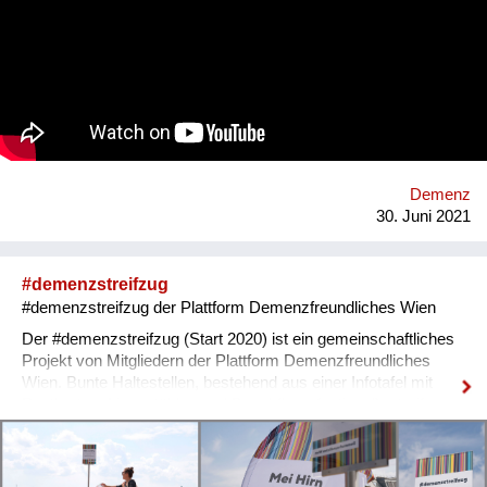
über Demenz und Vergesslichkeit offen zu sprechen. Wir
wollen auch Hilfestellung, Information und Beratung für alle
bieten. Welche Lösungswege beschreiten Sie? Unser
Lösungsweg war ein niederschwelliger Zugang zu Information,
welcher über ZOOM einen anonymen Rahmen für Austausch
und Information bietet. Ebenso haben wir mit
demenzraum@kwp.at eine Mailadresse, an die jederzeit
Fragen an die Expertin gestellt werden können.
Demenz
30. Juni 2021
#demenzstreifzug
#demenzstreifzug der Plattform Demenzfreundliches Wien
Der #demenzstreifzug (Start 2020) ist ein gemeinschaftliches
Projekt von Mitgliedern der Plattform Demenzfreundliches
Wien. Bunte Haltestellen, bestehend aus einer Infotafel mit
Postkarten, Liegestühlen und Beachflags (optional), streifen
mit dem Thema Demenz den Alltag der WienerInnen.
Mitglieder der Plattform gestalten ihre Einrichtungen,
Organisationen, Gassen und Einkaufszentren. Blickfang sind