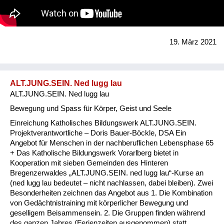
ACHTsamkeit vorbereitet. Alle Menschen, die in der Josefstadt
arbeiten, leben oder sich engagieren wollen, können sich
beteiligen: Geschäftstreibende, Institutionen und Bürger*innen.
Aktivitäten und Angebote, die das soziale Miteinander in der
19. März 2021
Josefstadt Bezirk stärken, werden sichtbar und erfahrbar
gemacht. Der ACHTSAME 8. wird vom Verein Sorgenetz...
ALT.JUNG.SEIN. Ned lugg lau
ALT.JUNG.SEIN. Ned lugg lau
Bewegung und Spass für Körper, Geist und Seele
Einreichung Katholisches Bildungswerk ALT.JUNG.SEIN.
Projektverantwortliche – Doris Bauer-Böckle, DSA Ein
Angebot für Menschen in der nachberuflichen Lebensphase 65
+ Das Katholische Bildungswerk Vorarlberg bietet in
Kooperation mit sieben Gemeinden des Hinteren
Bregenzerwaldes „ALT.JUNG.SEIN. ned lugg lau“-Kurse an
(ned lugg lau bedeutet – nicht nachlassen, dabei bleiben). Zwei
Besonderheiten zeichnen das Angebot aus 1. Die Kombination
von Gedächtnistraining mit körperlicher Bewegung und
geselligem Beisammensein. 2. Die Gruppen finden während
des ganzen Jahres (Ferienzeiten ausgenommen) statt.