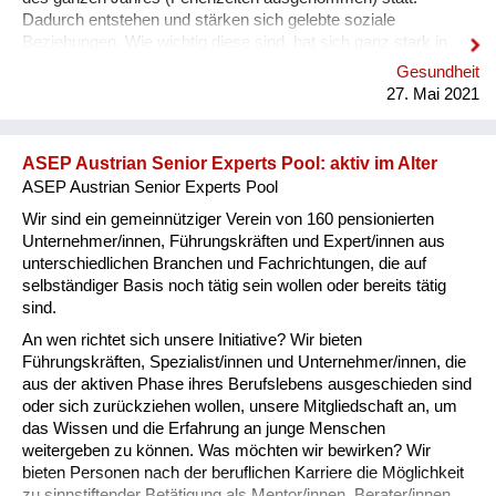
Dadurch entstehen und stärken sich gelebte soziale
Beziehungen. Wie wichtig diese sind, hat sich ganz stark in
der aktuellen, kontakteinschränkenden Situation gezeigt.
Gesundheit
Während der vergangenen Monate war deshalb das „Ned lugg
27. Mai 2021
lau“-Blättle im Ersatz. Inhalte _ Gedächtnistraining
Förderung und Training von Merkfähigkeit, Konzentration und
Aufmerksamk...
ASEP Austrian Senior Experts Pool: aktiv im Alter
ASEP Austrian Senior Experts Pool
Wir sind ein gemeinnütziger Verein von 160 pensionierten
Unternehmer/innen, Führungskräften und Expert/innen aus
unterschiedlichen Branchen und Fachrichtungen, die auf
selbständiger Basis noch tätig sein wollen oder bereits tätig
sind.
An wen richtet sich unsere Initiative? Wir bieten
Führungskräften, Spezialist/innen und Unternehmer/innen, die
aus der aktiven Phase ihres Berufslebens ausgeschieden sind
oder sich zurückziehen wollen, unsere Mitgliedschaft an, um
das Wissen und die Erfahrung an junge Menschen
weitergeben zu können. Was möchten wir bewirken? Wir
bieten Personen nach der beruflichen Karriere die Möglichkeit
zu sinnstiftender Betätigung als Mentor/innen, Berater/innen,