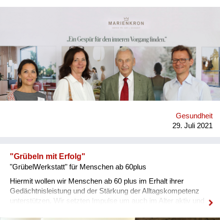
Menschen, die sich – ganz gleich in welcher Lebensphase –
bewusst mit dem gesunden Älterwerden beschäftigen und
hohe Lebensqualität im Alter anstreben. Angesprochen werden
sollen Frauen wie Männer, die dem Älterwerden mit Freude
und Genuss begegnen (wollen) und sich dabei aktiv mit
gesundheitlicher Vorsorge auseinandersetzen. *Was möchten
Sie bewirken?* Die demographische Entwicklung einer immer
älter werdenden Bevölkerung erfordert dringend neue Ansätze
zum „Gesunden Altern“, die breit und vor allem präventiv
umgesetzt werden können. Als im deutschen Sprachraum
einziges „Zentrum für Darm und Gesundheit“ möchten wir
Gesundheit
Menschen begleiten, einen (neuen) gesunden Lebensstil zu
29. Juli 2021
finden, der – angelehnt an die Lehren von Sebastian Kneipp –
...
"Grübeln mit Erfolg"
"GrübelWerkstatt" für Menschen ab 60plus
Hiermit wollen wir Menschen ab 60 plus im Erhalt ihrer
Gedächtnisleistung und der Stärkung der Alltagskompetenz
unterstützen. Wir setzten Impulse um auch im Alter aktiv und
beweglich zu bleiben und ermutigen zum Austausch mit