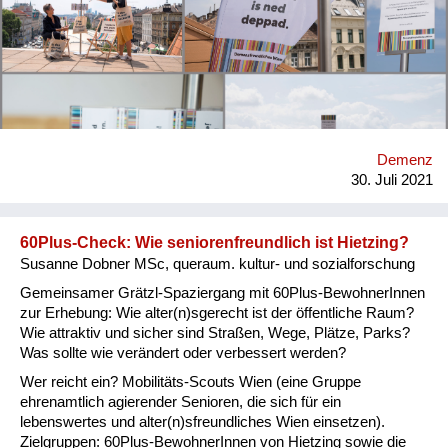
bunte Streifen, fröhliche Produkte und unkonventionelle
Sprüche. WER REICHT EIN? Das Büro der
SeniorInnenbeauftragten der Stadt Wien, die koordinierende
Stelle der Plattform Demenzfreundliches Wien. Die Plattform
ist ein Bogen, den die Stadt Wien über alle Initiativen spannt,
die sich zum Thema Demenzfreundlichkeit engagieren. Mit
dabei sind rund 70 Mitglieder, darunter 18 Wiener Bezirke.
Menschen mit Demenz sowie Angehörige sind seit Beginn
Demenz
aktiv involviert. AN WEN RICHTET SICH IHRE INITIATIVE?
30. Juli 2021
Der #demenzstreifzug richtet sich primär an die Wiener
Bevölkerung. Zudem sind die M...
60Plus-Check: Wie seniorenfreundlich ist Hietzing?
Susanne Dobner MSc, queraum. kultur- und sozialforschung
Gemeinsamer Grätzl-Spaziergang mit 60Plus-BewohnerInnen
zur Erhebung: Wie alter(n)sgerecht ist der öffentliche Raum?
Wie attraktiv und sicher sind Straßen, Wege, Plätze, Parks?
Was sollte wie verändert oder verbessert werden?
Wer reicht ein? Mobilitäts-Scouts Wien (eine Gruppe
ehrenamtlich agierender Senioren, die sich für ein
lebenswertes und alter(n)sfreundliches Wien einsetzen).
Zielgruppen: 60Plus-BewohnerInnen von Hietzing sowie die