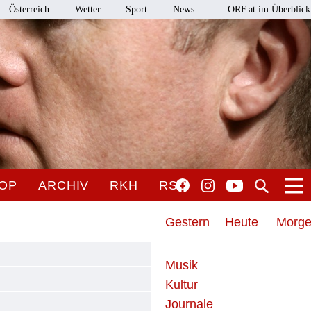
Österreich
Wetter
Sport
News
ORF.at im Überblick
OP
ARCHIV
RKH
RSO
Gestern
Heute
Morg
Musik
Kultur
Journale