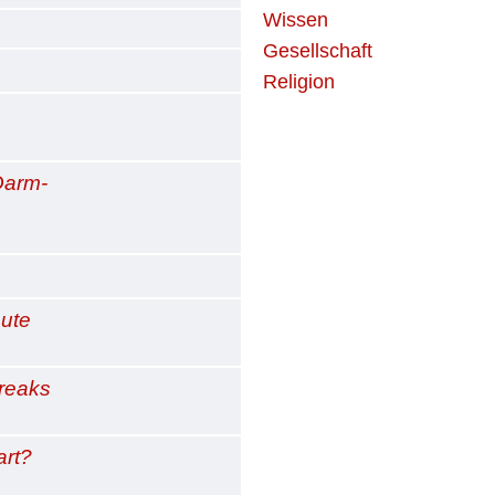
Wissen
Gesellschaft
Religion
Darm-
eute
freaks
art?