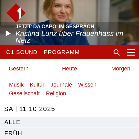
JETZT: DA CAPO: IM GESPRÄCH
Kristina Lunz über Frauenhass im
Netz
Ö1 SOUND
PROGRAMM
Gestern
Heute
Morgen
Musik
Kultur
Journale
Wissen
Gesellschaft
Religion
SA | 11 10 2025
ALLE
FRÜH