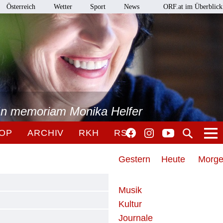
Österreich
Wetter
Sport
News
ORF.at im Überblick
 In memoriam Monika Helfer
OP
ARCHIV
RKH
RSO
Gestern
Heute
Morg
Musik
Kultur
Journale