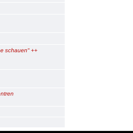
nne schauen" ++
entren