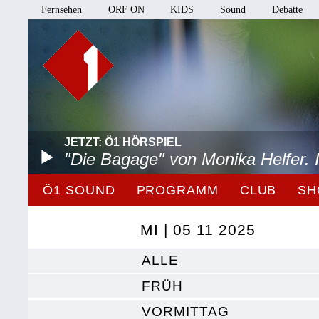
Fernsehen
ORF ON
KIDS
Sound
Debatte
JETZT: Ö1 HÖRSPIEL
"Die Bagage" von Monika Helfer.
Ö1 SOUND
PROGRAMM
CLUB
SH
MI | 05 11 2025
ALLE
FRÜH
VORMITTAG