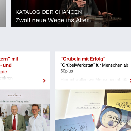
KATALOG DER CHANCEN
Zwölf neue Wege ins Alter
ern" mit
"Grübeln mit Erfolg"
- und
"GrübelWerkstatt" für Menschen ab
60plus
pie
enkron
Hiermit wollen wir Menschen ab 60
plus im Erhalt ihrer
urärztin von
Gedächtnisleistung und der
r. Ulrike Göschl, und
Stärkung der Alltagskompetenz
hannes Huber (Mitte),
unterstützen. Wir setzten Impulse
nd Gunther Farnleitner
um auch im Alter aktiv und
hrung Kurhaus
beweglich zu bleiben und ermutigen
An wen richtet sich
zum Austausch mit anderen
?* Unsere Initiative
Generationen. *… Wer reicht ein?*
an Menschen, die sich –