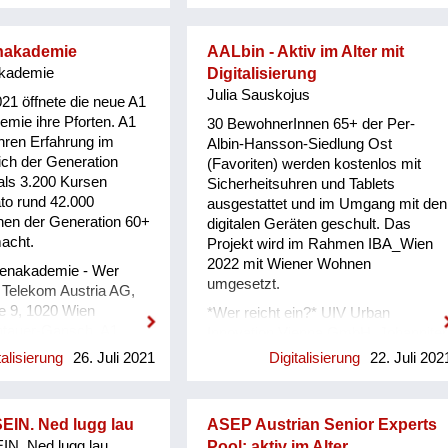
lle bieten. Welche
fröhliche Produkte und
beschreiten Sie?
unkonventionelle Sprüche. WER
sweg war ein
REICHT EIN? Das Büro der
nakademie
AALbin - Aktiv im Alter mit
iger Zugang zu
SeniorInnenbeauftragten der Stadt
akademie
Digitalisierung
 welcher über ZOOM
Wien, die koordinierende Stelle der
Julia Sauskojus
21 öffnete die neue A1
men Rahmen für
Plattform Demenzfreundliches Wien.
mie ihre Pforten. A1
30 BewohnerInnen 65+ der Per-
 Information bietet.
Die Plattform ist ein Bogen, den die
ahren Erfahrung im
Albin-Hansson-Siedlung Ost
 wir mit
Stadt Wien über alle Initiativen
ich der Generation
(Favoriten) werden kostenlos mit
kwp.at eine
spannt, die sich zum Thema
als 3.200 Kursen
Sicherheitsuhren und Tablets
an die jederzeit Fragen
Demenzfreundlichkeit engagieren.
to rund 42.000
ausgestattet und im Umgang mit den
n gestellt werden
Mit dabei sind rund 70 Mitglieder,
nen der Generation 60+
digitalen Geräten geschult. Das
darunter 18 Wiener Bezirke.
macht.
Projekt wird im Rahmen IBA_Wien
Menschen mit Demenz sowie
2022 mit Wiener Wohnen
Angehörige sind seit Beginn aktiv
renakademie - Wer
umgesetzt.
involviert. AN WEN RICHTET SICH
1 Telekom Austria AG,
IHRE INITIATIVE? Der
e 9, 1020 Wien
*Wer reicht ein?* UIV Urban
#demenzstreifzug richtet sich primär
tauer-Gansch, A1
Innovation Vienna GmbH, Johanniter
an die Wiener Bevölkerung. Zudem
 - An wen richtet
Österreich Ausbildung und
talisierung
26. Juli 2021
Digitalisierung
22. Juli 202
sind die M...
iative? Die Generation
Forschung gGmbH, ilogs healthcare
 mit dem Internet
GmbH in Kooperation mit Wiener
oder mit der digitalen
Wohnen. *An wen richtet sich Ihre
EIN. Ned lugg lau
ASEP Austrian Senior Experts
ist, gilt es besonders
Initiative?* Das Projekt AALbin
N. Ned lugg lau
Pool: aktiv im Alter