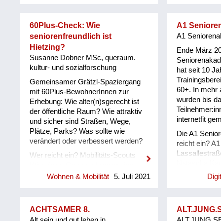
Beratung für a
Jahren, die Interesse an ihrer
Lösungswege 
eigenen geistigen Fitness haben und
Unser Lösung
60Plus-Check: Wie
A1 Seniore
diese gezielt fördern möchten -
niederschwell
seniorenfreundlich ist
A1 Senioren
Personen, die aufgrund einer
Information,
Hietzing?
neurologischen Schädigung oder
Ende März 20
einen anony
Susanne Dobner MSc, queraum.
sonstigen Erkrankung besonders im
Seniorenakade
Austausch und
kultur- und sozialforschung
räumlich-konstruktiven Bereich
hat seit 10 J
Ebenso haben
Probleme haben - Personen, die
Trainingsbere
Gemeinsamer Grätzl-Spaziergang
demenzraum@
sich gerne mit der Lösung von
60+. In mehr 
mit 60Plus-BewohnerInnen zur
Mailadresse, 
geometrischen Rätselaufgaben
wurden bis da
Erhebung: Wie alter(n)sgerecht ist
an die Experti
beschäftigen - Personen, die ihre
Teilnehmer:in
der öffentliche Raum? Wie attraktiv
können.
geistige Flexibilität, Konzentration,
internetfit ge
und sicher sind Straßen, Wege,
konstruktive Fähigkeit
Plätze, Parks? Was sollte wie
Die A1 Senio
(zweidimensional) und Kreativität
verändert oder verbessert werden?
reicht ein? A
verbessern möchten - Das Material
Lassallestraß
Wer reicht ein? Mobilitäts-Scouts
ist sowohl im therapeutischen als
Natascha Kan
Wien (eine Gruppe ehrenamtlich
auch privaten Bereich einsetzbar -
CCO Consumer
agierender Senioren, die sich für ein
Mit dem Material kann einzeln oder
Wohnen & Mobilität
5. Juli 2021
Digi
sich Ihre Init
lebenswertes und
auch in Gruppen gearbeitet werden -
60+, die nicht
alter(n)sfreundliches Wien
Der Schwierigkeitsgrad der
aufgewachsen 
einsetzen). Zielgruppen: 60Plus-
Aufgaben ist gut graduell anpassbar
ACHTSAMER 8.
ALT.JUNG.S
Welt vertraut 
BewohnerInnen von Hietzing sowie
und kann individuell sehr gut
Alt sein und gut leben in
ALT.JUNG.SEI