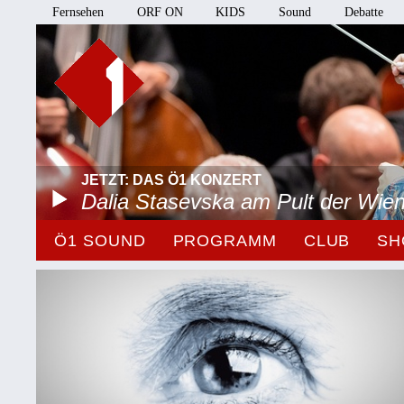
Fernsehen
ORF ON
KIDS
Sound
Debatte
JETZT: DAS Ö1 KONZERT
Dalia Stasevska am Pult der Wie
Ö1 SOUND
PROGRAMM
CLUB
SH