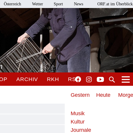
Österreich
Wetter
Sport
News
ORF.at im Überblick
n
OP
ARCHIV
RKH
RSO
Gestern
Heute
Morg
Musik
Kultur
Journale