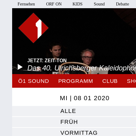
Fernsehen
ORF ON
KIDS
Sound
Debatte
JETZT: ZEIT-TON
Das 40. Ulrichsberger Kaleidopho
Ö1 SOUND
PROGRAMM
CLUB
SH
MI | 08 01 2020
ALLE
FRÜH
VORMITTAG