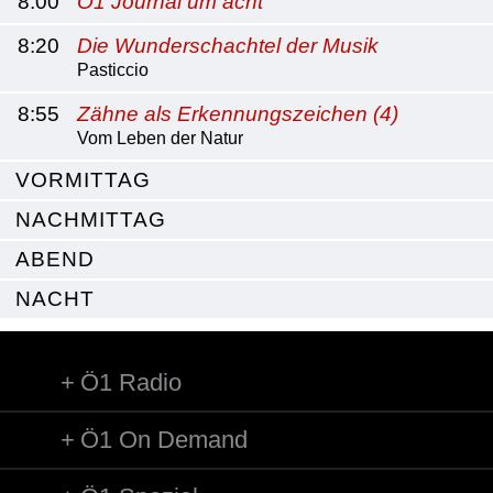
8:00
Ö1 Journal um acht
8:20
Die Wunderschachtel der Musik
Pasticcio
8:55
Zähne als Erkennungszeichen (4)
Vom Leben der Natur
VORMITTAG
NACHMITTAG
ABEND
NACHT
Ö1 Radio
Ö1 On Demand