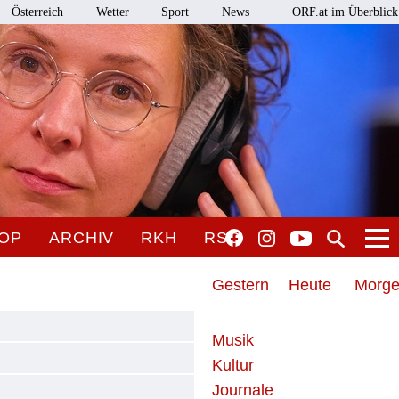
Österreich
Wetter
Sport
News
ORF.at im Überblick
OP
ARCHIV
RKH
RSO
Gestern
Heute
Morg
Musik
Kultur
Journale