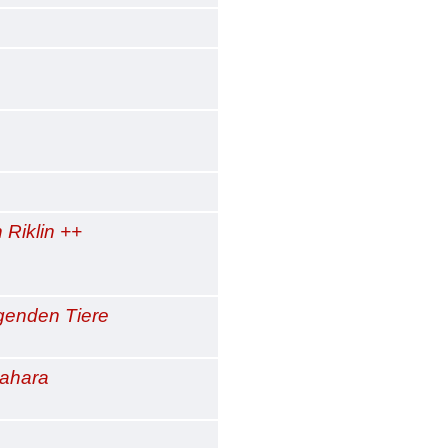
 Riklin ++
ngenden Tiere
Sahara