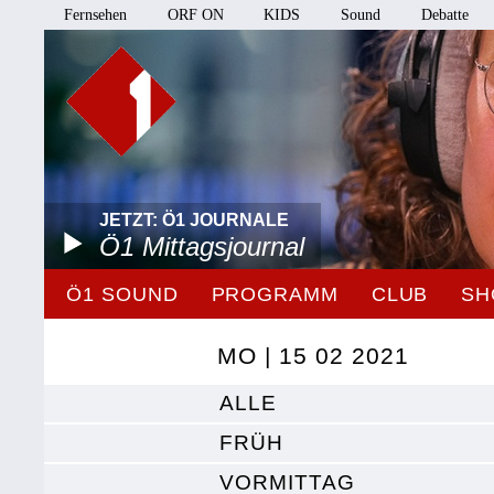
Fernsehen
ORF ON
KIDS
Sound
Debatte
JETZT: Ö1 JOURNALE
Ö1 Mittagsjournal
Ö1 SOUND
PROGRAMM
CLUB
SH
MO | 15 02 2021
ALLE
FRÜH
VORMITTAG