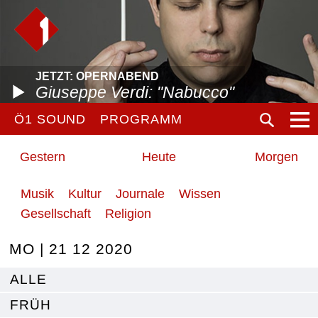
JETZT: OPERNABEND
Giuseppe Verdi: "Nabucco"
Ö1 SOUND
PROGRAMM
Gestern
Heute
Morgen
Musik
Kultur
Journale
Wissen
Gesellschaft
Religion
MO | 21 12 2020
ALLE
FRÜH