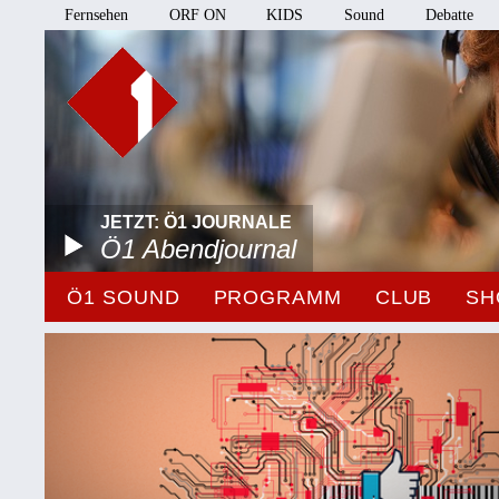
Fernsehen
ORF ON
KIDS
Sound
Debatte
JETZT: Ö1 JOURNALE
Ö1 Abendjournal
Ö1 SOUND
PROGRAMM
CLUB
SH