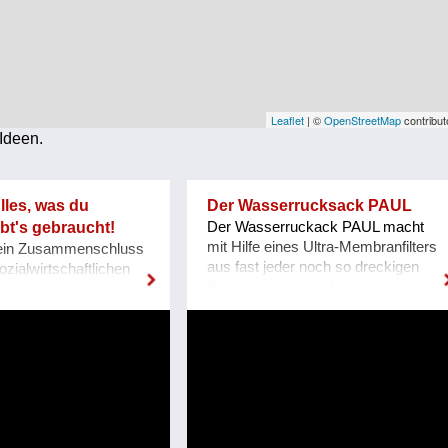
Leaflet
| ©
OpenStreetMap
contribut
Ideen.
les, was du
Der Wasserrucksack PAUL
ibt's gebraucht!
Der Wasserruckack PAUL macht
mit Hilfe eines Ultra-Membranfilters
ein Zusammenschluss
aus fast jeder noch so dreckigen
ozialwirtschaftlichen
Brühe trinkbares Wasser, zum
en österreichischen Re-
Beispiel aus Seen, Pfützen und
n mit über 150 Re-Use-
Straßengräben. Ob in entlegenen
inem gemeinsamen
Bergregionen, in
platz. Mit dem Launch
Überschwemmungsgebieten, in der
ado.com im Herbst
dritten Welt, im Krieg: Er braucht
in
dazu weder Energie noch
chonendes und
Chemikalien. Einfach Rohwasser
ngebot für Kund:innen
oben hineinschütten und unten