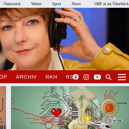
Österreich
Wetter
Sport
News
ORF.at im Überblick
OP
ARCHIV
RKH
RSO