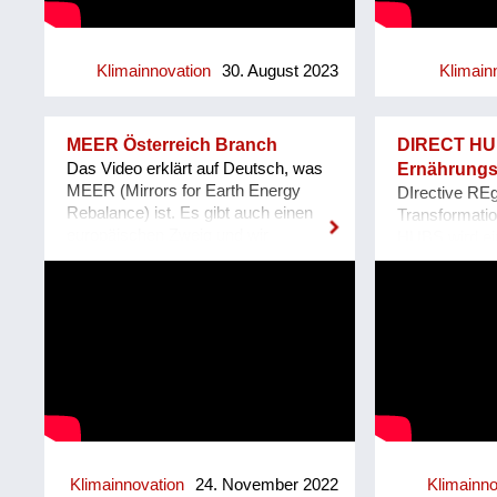
Transportaufwand. BETTI - wie wir
geschaffen: K
unseren Automaten liebevoll nennen
Haushalt & M
- macht das gänzlich anders! Bei
Medien, Freiz
BETTI befüllt man die eigene
Elektronik, D
Klimainnovation
30. August 2023
Klimain
Mehrwegflasche mit dem Getränk
Specials & De
seiner Wahl und verzichten so zu
überregionale
100% auf Einweg-Verpackungen.
Verkaufschan
MEER Österreich Branch
DIRECT HUB
Ganz nebenbei braucht BETTI nur
Kreislaufwir
Das Video erklärt auf Deutsch, was
Ernährung
rund 1/3 des Energiebedarfs eines
macht Second
MEER (Mirrors for Earth Energy
DIrective REg
herkömmlichen Getränkeautomaten,
Shopping einf
Rebalance) ist. Es gibt auch einen
Transformat
da erst direkt bei der Abfüllung
einer echten 
europäischen Zweig und wir
HUBS wird ein
gekühlt wird. Weiters reduzieren sich
Neukauf. Jede
unterstützen Landwirte und
nachhaltiges, 
die Transportlasten massiv durch die
WIDADO schaf
Photovoltaikbetreiber mit dieser
Nahrungsmitt
Verwendung und Aufbereitung des
sozialen Mehr
Tauwassergewinnung-Technik.
entwickelt, da
standorteigenen Leitungswassers
sozialwirtscha
Ressourcenkre
und die Mischung des Getränks
erhalten Men
Wir integriere
direkt im Automaten. Dazu bieten wir
Benachteiligu
der Regionali
Unternehmen günstige
etwa Langzeit
Direktvermar
Pauschalmodelle an, um mittels
Qualifizierun
Ressourcen-
kostenlosen Getränken den eigenen
Commerce. Di
Landwirten in
MitarbeiterInnen Wertschätzung zu
WIDADO durc
Städten. Nähr
ze...
gefördert aus 
werden rückg
Klimainnovation
24. November 2022
Klimainno
Sozialministe