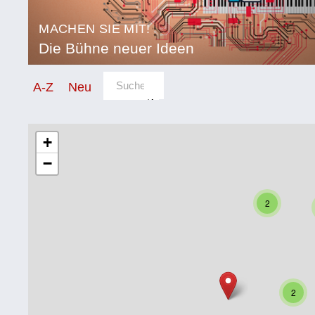
MACHEN SIE MIT!
Die Bühne neuer Ideen
Sortierung/Filter
A-Z
Neu
Kategorie
Bildung
+
−
Corona
Ernährung
2
Gesundheit
Klimainnovation
Kultur
2
Soziales