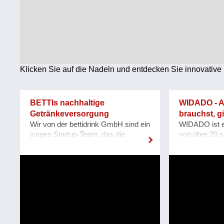
Technologie
Wirtschaft
Weiteres
Klicken Sie auf die Nadeln und entdecken Sie innovative 
BETTIs nachhaltige
WIDADO - Al
Getränkeversorgung
brauchst, g
Wir von der bettidrink GmbH sind ein
WIDADO ist 
junges Startup-Team, das die
von über 20 s
Getränkeversorgung von Schulen
und karitativ
und Unternehmen nachhaltig und
Use-Betriebe
zukunftsfit macht! Das Problem:
Shops auf e
Herkömmliche Getränkeautomaten
Online-Markt
geben Getränke in Einweg-PET-
von www.wid
Flaschen aus, die nach dem
2022 wurde e
Konsum direkt im Müll landen. Dazu
ressourcens
kommt ein hoher Kühl- &
vielfältiges A