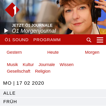
JETZT: Ö1 JOURNALE
Ö1 Morgenjournal
Ö1 SOUND
PROGRAMM
Gestern
Heute
Morgen
Musik
Kultur
Journale
Wissen
Gesellschaft
Religion
MO | 17 02 2020
ALLE
FRÜH