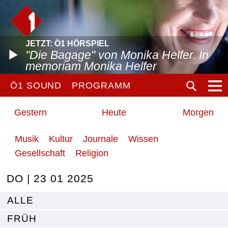
JETZT: Ö1 HÖRSPIEL
"Die Bagage" von Monika Helfer. In
memoriam Monika Helfer
Ö1 SOUND
PROGRAMM
Gestern
Heute
Morgen
Musik
Kultur
Journale
Wissen
Gesellschaft
Religion
DO | 23 01 2025
ALLE
FRÜH