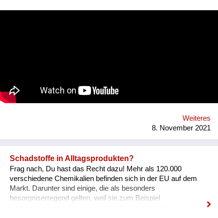
ecologies to exploit unsustainable food supply chains and
polluted atmospheres to reach our organism and cause us
harm.
Weiteres
8. November 2021
Schadstoffe in Alltagsprodukten?
Frag nach, Du hast das Recht dazu! Mehr als 120.000
verschiedene Chemikalien befinden sich in der EU auf dem
Markt. Darunter sind einige, die als besonders
besorgniserregend gelten, weil sie zum Beispiel
krebserzeugende, hormonell schädliche oder stark
umweltgefährdende Eigenschaften besitzen. Abgekürzt