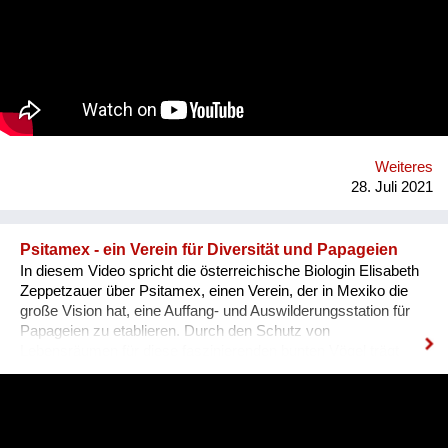
participate online because they are refugees in Germany and
Austria. Performances are organized in several centers, such
as the Goethe-Institut in Cairo and the Jusoor Center of All
Saints' Cathedral. All participate by filling out an electronic
form, and for a seven days, we share with everyone their
stories and organize a storytelling show, then for a month we
organize an exhibition of illustrations..
Weiteres
28. Juli 2021
Psitamex - ein Verein für Diversität und Papageien
In diesem Video spricht die österreichische Biologin Elisabeth
Zeppetzauer über Psitamex, einen Verein, der in Mexiko die
große Vision hat, eine Auffang- und Auswilderungsstation für
Papageien zu etablieren. Durch den Schutz von
Lebensräumen für diese faszinierenden bunten Vögel trägt
diese Initiative viel dazu bei, Waldflächen zu erhalten bzw.
diese zu restaurieren. Mit Ressourcen und Know-How aus
Österreich, dazu einer Portion Mut und Pioniergeist macht
diese Idee ihre Schritte, voran in Richtung einer Zukunft, in der