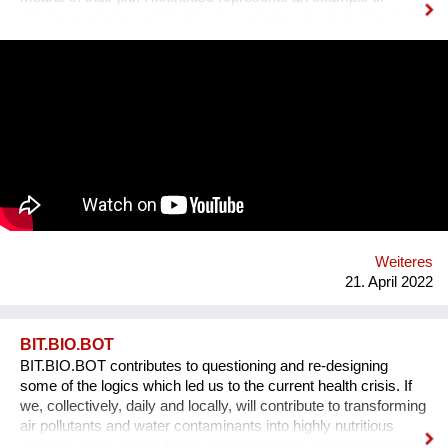
circular economy, which aims to promote natural architecture
by enhancing by-products of rice processing. The Company
proposes new housing models as an alternative to the
traditional ones, whose materials are from petrochemical
origin. “Our architecture moves towards a cultural, technical
and deeply committed transformation of territory and building:
house is a living system”. Along with Tiziana’s experience
using bio-based materials, it was clear the awareness that a
critical problem for agricultural sector could represent an
opportunity into the architectural world: less waste and new
materials to face the high energy consumption in the
construction sector. We offer building products and innovative
solutions by using rice husk and rice by-products.
Weiteres
21. April 2022
BIT.BIO.BOT
BIT.BIO.BOT contributes to questioning and re-designing
some of the logics which led us to the current health crisis. If
we, collectively, daily and locally, will contribute to transforming
air pollutants and water contaminants into highly nutritious
aliments, there will be fewer opportunities for unbalanced viral