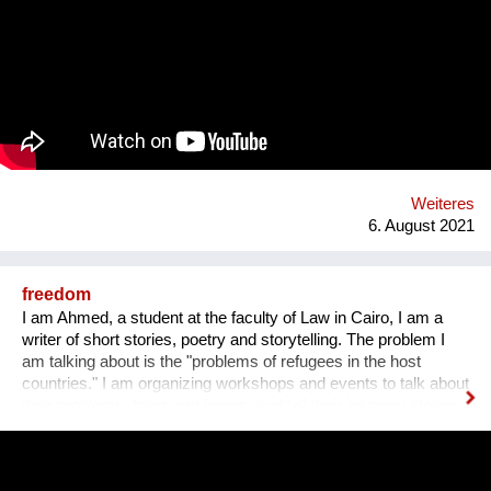
Einsamkeit und Langeweile gefangen. Unsere Lösung ist ein
Sachkundenachweis für tiergerechte Papageienhaltung: Der
Papageien-Profi. Interessierte erlernen hier die richtige Haltung
der exotischen Wildtiere von A-Z. Das ermöglicht ein
harmonisches Zusammenleben, von dem Mensch UND Tier
profitieren. Gemeinsam mit unseren internationalen
Kooperationspartnern wollen wir diese bedrohte Tiergruppe
retten - dies kann uns nur durch Wissensvermittlung gelingen.
Weiteres
6. August 2021
freedom
I am Ahmed, a student at the faculty of Law in Cairo, I am a
writer of short stories, poetry and storytelling. The problem I
am talking about is the "problems of refugees in the host
countries." I am organizing workshops and events to talk about
their problems, fears and hopes, and tell their inspiring stories
to the world by publishing them in brochures and books with
illustrations. One workshop every year, ten refugees attend
each workshop with the help of 3 facilitators, two of whom