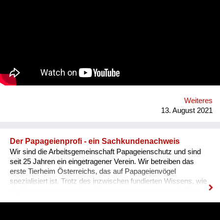
fördern. Das Projekt Dessous macht die Resource Leerstand
nutzbar, bietet KünstlerInnen, HandwerkerInnen, Film- und
TheatermacherInnen, MusikerInnen, DesignerInnen und
IllustratorInnen idealen Raum zum Arbeiten, ein Netzwerk und
Präsentationsfläche und leistet einen kulturellen Beitrag im
Bezirk und in der Stadt. Nach 3 ½ Jahren, über 300
ausgestellten Künstler*innen, zahlreichen Ausstellungen und
legendären Silvesterparties heisst es goodbye Anton-Scharff-
Gasse 4 – schön wars! Allerdings gibt es The Dessous
weiterhin. Es geht auf zu neuen Ufern. Es duftet nach
Schokolade und die Ottakringer Brauerei ist einen Steinwurf
Weiteres
entfernt. Hallo Hernals!
13. August 2021
Der Papageienprofi - ein Sachkundenachweis
Wir sind die Arbeitsgemeinschaft Papageienschutz und sind
seit 25 Jahren ein eingetragener Verein. Wir betreiben das
erste Tierheim Österreichs, das auf Papageienvögel
spezialisiert ist. Trotz des inzwischen fundierten Wissens, wie
intelligent und sozial diese Vogelgruppe ist, werden die Tiere
vielerorts immer noch so gehalten, wie es Jahrhunderte lang
üblich war: einzeln, in kleinen Käfigen, über Jahrzehnte in ihrer