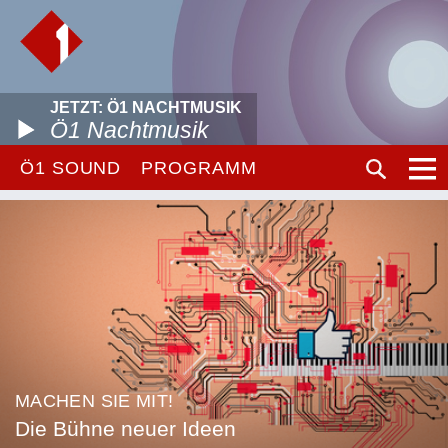
JETZT: Ö1 NACHTMUSIK
Ö1 Nachtmusik
Ö1 SOUND
PROGRAMM
MACHEN SIE MIT!
Die Bühne neuer Ideen