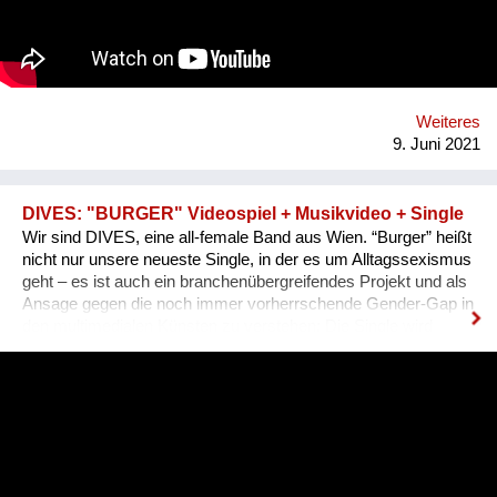
Çakmak, Eva Morlang, Helena Schmidt und Lisa Tuttlies. Wir
sind sechs Journalist:innen in Berlin, Leipzig, Köln und
Hamburg.
Weiteres
9. Juni 2021
DIVES: "BURGER" Videospiel + Musikvideo + Single
Wir sind DIVES, eine all-female Band aus Wien. “Burger” heißt
nicht nur unsere neueste Single, in der es um Alltagssexismus
geht – es ist auch ein branchenübergreifendes Projekt und als
Ansage gegen die noch immer vorherrschende Gender-Gap in
den multimedialen Künsten zu verstehen: Die Single wird
neben einem von der 3D-Animationskünstlerin Sarah Kreuz
realisierten Video auch von einem Browser-Game im 80ies-
Style begleitet. Entwickelt hat dies Kinaya Studios, ein junges
Programmiererinnen-Kollektiv, das letztes Jahr den Games
Award gewonnen hat. In dem Spiel kämpfen wir uns auf
humorvolle Weise durch diverse Stationen des im Song
behandelten Alltagssexismus gegenüber Frauen*, dazu