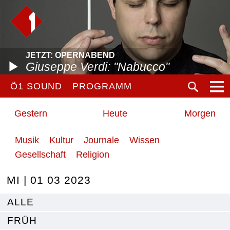
JETZT: OPERNABEND
Giuseppe Verdi: "Nabucco"
Ö1 SOUND
PROGRAMM
Gestern
Heute
Morgen
Musik
Kultur
Journale
Wissen
Gesellschaft
Religion
MI | 01 03 2023
ALLE
FRÜH