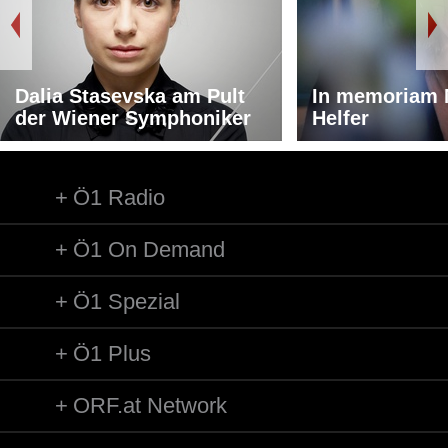
Dalia Stasevska am Pult
In memoriam 
der Wiener Symphoniker
Helfer
Ö1 Radio
Ö1 On Demand
Ö1 Spezial
Ö1 Plus
ORF.at Network