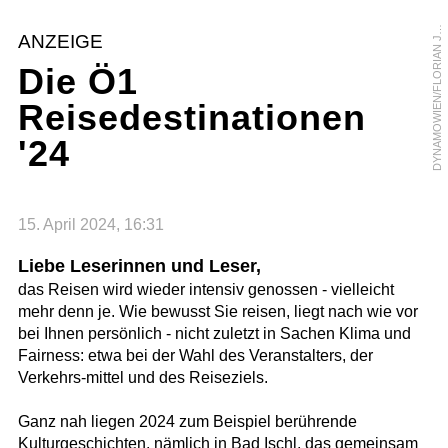
Y
N
A
M
O
W
I
E
N
/
F
L
O
R
I
A
N
U
N
G
W
I
R
T
D
H
ANZEIGE
J
Die Ö1
Reisedestinationen
'24
15. April 2024, 16:31
Liebe Leserinnen und Leser,
das Reisen wird wieder intensiv genossen - vielleicht
mehr denn je. Wie bewusst Sie reisen, liegt nach wie vor
bei Ihnen persönlich - nicht zuletzt in Sachen Klima und
Fairness: etwa bei der Wahl des Veranstalters, der
Verkehrs-mittel und des Reiseziels.
Ganz nah liegen 2024 zum Beispiel berührende
Kulturgeschichten, nämlich in Bad Ischl, das gemeinsam